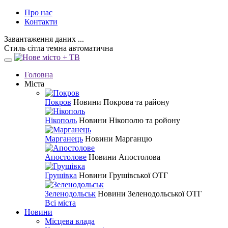
Про нас
Контакти
Завантаження даних ...
Стиль
сітла
темна
автоматична
Головна
Міста
Покров
Новини Покрова та району
Нікополь
Новини Нікополю та ройону
Марганець
Новини Марганцю
Апостолове
Новини Апостолова
Грушівка
Новини Грушівської ОТГ
Зеленодольськ
Новини Зеленодольської ОТГ
Всі міста
Новини
Місцева влада