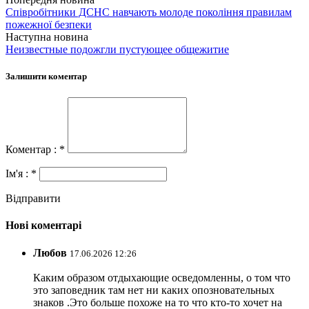
Співробітники ДСНС навчають молоде покоління правилам
пожежної безпеки
Наступна новина
Неизвестные подожгли пустующее общежитие
Залишити коментар
Коментар : *
Ім'я : *
Відправити
Нові коментарі
Любов
17.06.2026 12:26
Каким образом отдыхающие осведомленны, о том что
это заповедник там нет ни каких опозновательных
знаков .Это больше похоже на то что кто-то хочет на