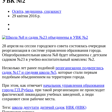
УВК №2
Освіта, медицина, соцзахист
29 квітня 2016 р.
28 апреля на сессии городского совета состоялась очередная
реорганизация в системе управления образования города.
Общеобразовательная школа №8 будет объединена с детским
садиком №23 в учебно-воспитательный комплекс №2.
Несколько лет ранее подобной
реорганизации подверглись
садик №17 и средняя школа №5,
которые стали первым
подобным объединением на территории города.
При этом, как отмечает
начальник управления образования
города Г.П.Рубаха,
при такой реорганизации не происходит
фактической ликвидации учебных заведений, а люди
сохраняют свои рабочие места.
Теги:
школа
депутати
дитячий садок
НВК (НВК)
Попередня новина