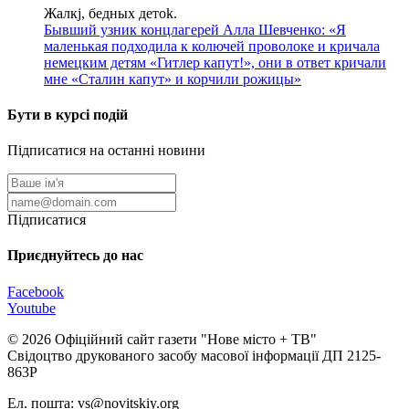
Жалкj, бедных детok.
Бывший узник концлагерей Алла Шевченко: «Я
маленькая подходила к колючей проволоке и кричала
немецким детям «Гитлер капут!», они в ответ кричали
мне «Сталин капут» и корчили рожицы»
Бути в курсі подій
Підписатися на останні новини
Підписатися
Приєднуйтесь до нас
Facebook
Youtube
© 2026 Офіційний сайт газети "Нове мiсто + ТВ"
Свідоцтво друкованого засобу масової інформації ДП 2125-
863Р
Ел. пошта: vs@novitskiy.org