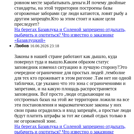
ровном месте зарабатывать деньги.И почему двойные
стандарты, на этой территории построены базы
огороженые заборами где люди катаются, ловят рыбу а
другим запрещён.Кто за этим стоит и какие цели
преследует?
На берегах Базавлука и Соленой запрещено отдыхать,
рыбачить и охотиться? Что известно о заказнике
«Базавлуцкий»
Любов
16.06.2026 23:18
Законы в нашей стране работают как дышло, куда
повернул туда и вышло.Каким образом статус
заповедник изменил ситуацию в лучшую сторону?Это
очередное ограничение для простых людей ,темболие
для тех кто проживает в этом ригеоне .Там нет ни одной
таблички, где указано что это зона с ограничениями и
запретами, и на какую площадь распространяется
заповедник. Всё просто ,люди отдыхающие на
отстроеных базах на этой же территории ложили на все
эти постановления и маразматические законы у них
свои права оградились и вход запрещён, а простые люди
будут платить штрафы за тот же самый отдых только в
не огороженой зоне.
На берегах Базавлука и Соленой запрещено отдыхать,
рыбачить и охотиться? Что известно о заказнике