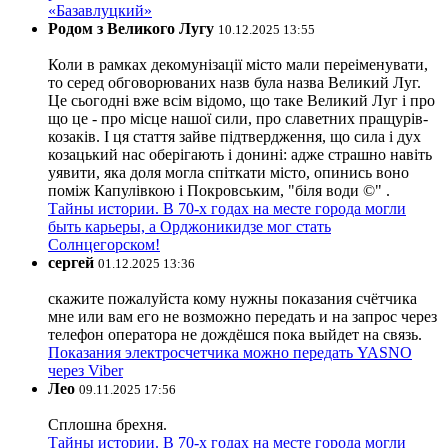
«Базавлуцкий»
Родом з Великого Лугу
10.12.2025 13:55
Коли в рамках декомунізації місто мали переіменувати,
то серед обговорюваних назв була назва Великий Луг.
Це сьогодні вже всім відомо, що таке Великий Луг і про
що це - про місце нашої сили, про славетних пращурів-
козаків. І ця стаття зайве підтвердження, що сила і дух
козацький нас оберігають і донині: адже страшно навіть
уявити, яка доля могла спіткати місто, опинись воно
поміж Капулівкою і Покровським, "біля води ©" .
Тайны истории. В 70-х годах на месте города могли
быть карьеры, а Орджоникидзе мог стать
Солнцегорском!
сергей
01.12.2025 13:36
скажите пожалуйста кому нужны показания счётчика
мне или вам его не возможно передать и на запрос через
телефон оператора не дождёшся пока выйдет на связь.
Показания электросчетчика можно передать YASNO
через Viber
Лео
09.11.2025 17:56
Сплошна брехня.
Тайны истории. В 70-х годах на месте города могли