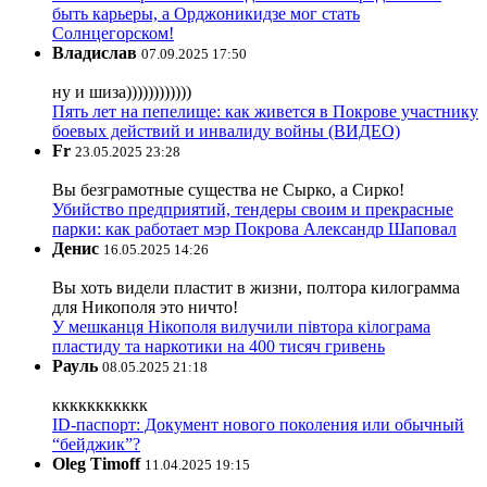
быть карьеры, а Орджоникидзе мог стать
Солнцегорском!
Владислав
07.09.2025 17:50
ну и шиза))))))))))))
Пять лет на пепелище: как живется в Покрове участнику
боевых действий и инвалиду войны (ВИДЕО)
Fr
23.05.2025 23:28
Вы безграмотные существа не Сырко, а Сирко!
Убийство предприятий, тендеры своим и прекрасные
парки: как работает мэр Покрова Александр Шаповал
Денис
16.05.2025 14:26
Вы хоть видели пластит в жизни, полтора килограмма
для Никополя это ничто!
У мешканця Нікополя вилучили півтора кілограма
пластиду та наркотики на 400 тисяч гривень
Рауль
08.05.2025 21:18
ккккккккккк
ID-паспорт: Документ нового поколения или обычный
“бейджик”?
Oleg Timoff
11.04.2025 19:15