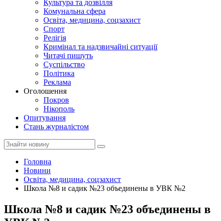
Культура та дозвілля
Комунальна сфера
Освіта, медицина, соцзахист
Спорт
Релігія
Кримінал та надзвичайні ситуації
Читачі пишуть
Суспільство
Політика
Реклама
Оголошення
Покров
Нікополь
Опитування
Стань журналістом
Головна
Новини
Освіта, медицина, соцзахист
Школа №8 и садик №23 объединены в УВК №2
Школа №8 и садик №23 объединены в