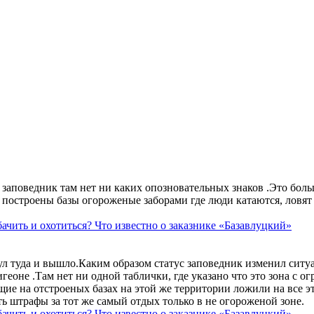
аповедник там нет ни каких опозновательных знаков .Это больше
построены базы огороженые заборами где люди катаются, ловят 
ачить и охотиться? Что известно о заказнике «Базавлуцкий»
ул туда и вышло.Каким образом статус заповедник изменил сит
геоне .Там нет ни одной таблички, где указано что это зона с 
ие на отстроеных базах на этой же территории ложили на все э
ть штрафы за тот же самый отдых только в не огороженой зоне.
ачить и охотиться? Что известно о заказнике «Базавлуцкий»