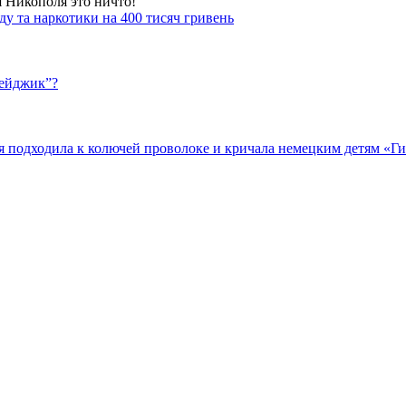
я Никополя это ничто!
у та наркотики на 400 тисяч гривень
бейджик”?
подходила к колючей проволоке и кричала немецким детям «Гит