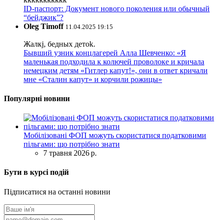
ID-паспорт: Документ нового поколения или обычный
“бейджик”?
Oleg Timoff
11.04.2025 19:15
Жалкj, бедных детok.
Бывший узник концлагерей Алла Шевченко: «Я
маленькая подходила к колючей проволоке и кричала
немецким детям «Гитлер капут!», они в ответ кричали
мне «Сталин капут» и корчили рожицы»
Популярні новини
Мобілізовані ФОП можуть скористатися податковими
пільгами: що потрібно знати
7 травня 2026 р.
Бути в курсі подій
Підписатися на останні новини