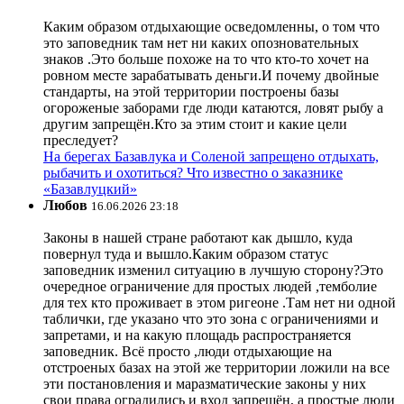
Каким образом отдыхающие осведомленны, о том что
это заповедник там нет ни каких опозновательных
знаков .Это больше похоже на то что кто-то хочет на
ровном месте зарабатывать деньги.И почему двойные
стандарты, на этой территории построены базы
огороженые заборами где люди катаются, ловят рыбу а
другим запрещён.Кто за этим стоит и какие цели
преследует?
На берегах Базавлука и Соленой запрещено отдыхать,
рыбачить и охотиться? Что известно о заказнике
«Базавлуцкий»
Любов
16.06.2026 23:18
Законы в нашей стране работают как дышло, куда
повернул туда и вышло.Каким образом статус
заповедник изменил ситуацию в лучшую сторону?Это
очередное ограничение для простых людей ,темболие
для тех кто проживает в этом ригеоне .Там нет ни одной
таблички, где указано что это зона с ограничениями и
запретами, и на какую площадь распространяется
заповедник. Всё просто ,люди отдыхающие на
отстроеных базах на этой же территории ложили на все
эти постановления и маразматические законы у них
свои права оградились и вход запрещён, а простые люди