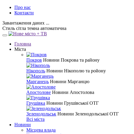
Про нас
Контакти
Завантаження даних ...
Стиль
сітла
темна
автоматична
Головна
Міста
Покров
Новини Покрова та району
Нікополь
Новини Нікополю та ройону
Марганець
Новини Марганцю
Апостолове
Новини Апостолова
Грушівка
Новини Грушівської ОТГ
Зеленодольськ
Новини Зеленодольської ОТГ
Всі міста
Новини
Місцева влада