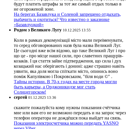
будут платить штрафы за тот же самый отдых только в
не огороженой зоне.
На берегах Базавлука и Соленой запрещено отдыхать,
рыбачить и охотиться? Что известно о заказнике
«Базавлуцкий»
Родом з Великого Лугу
10.12.2025 13:55
Коли в рамках декомунізації місто мали переіменувати,
то серед обговорюваних назв була назва Великий Луг.
Це сьогодні вже всім відомо, що таке Великий Луг і про
що це - про місце нашої сили, про славетних пращурів-
козаків. І ця стаття зайве підтвердження, що сила і дух
козацький нас оберігають і донині: адже страшно навіть
уявити, яка доля могла спіткати місто, опинись воно
поміж Капулівкою і Покровським, "біля води ©" .
Тайны истории. В 70-х годах на месте города могли
быть карьеры, а Орджоникидзе мог стать
Солнцегорском!
сергей
01.12.2025 13:36
скажите пожалуйста кому нужны показания счётчика
мне или вам его не возможно передать и на запрос через
телефон оператора не дождёшся пока выйдет на связь.
Показания электросчетчика можно передать YASNO
через Viber