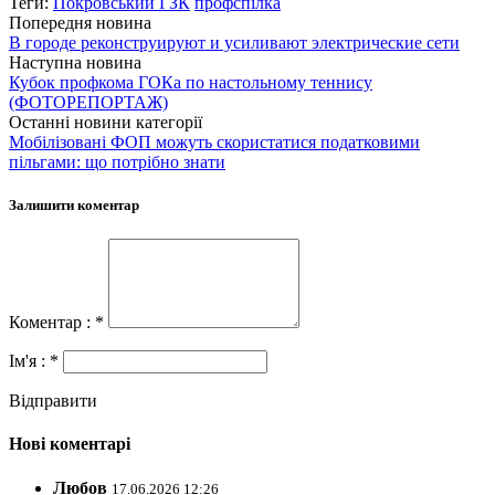
Теги:
Покровський ГЗК
профспілка
Попередня новина
В городе реконструируют и усиливают электрические сети
Наступна новина
Кубок профкома ГОКа по настольному теннису
(ФОТОРЕПОРТАЖ)
Останні новини категорії
Мобілізовані ФОП можуть скористатися податковими
пільгами: що потрібно знати
Залишити коментар
Коментар : *
Ім'я : *
Відправити
Нові коментарі
Любов
17.06.2026 12:26