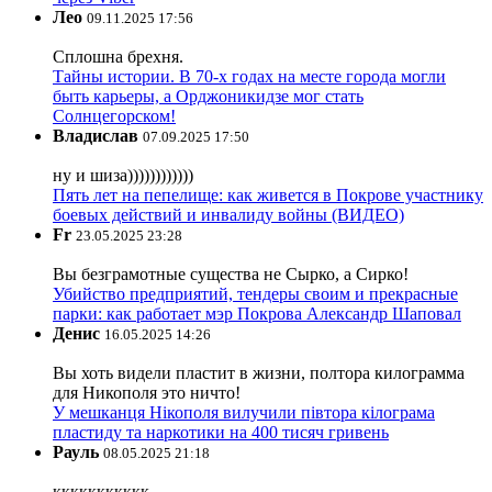
Лео
09.11.2025 17:56
Сплошна брехня.
Тайны истории. В 70-х годах на месте города могли
быть карьеры, а Орджоникидзе мог стать
Солнцегорском!
Владислав
07.09.2025 17:50
ну и шиза))))))))))))
Пять лет на пепелище: как живется в Покрове участнику
боевых действий и инвалиду войны (ВИДЕО)
Fr
23.05.2025 23:28
Вы безграмотные существа не Сырко, а Сирко!
Убийство предприятий, тендеры своим и прекрасные
парки: как работает мэр Покрова Александр Шаповал
Денис
16.05.2025 14:26
Вы хоть видели пластит в жизни, полтора килограмма
для Никополя это ничто!
У мешканця Нікополя вилучили півтора кілограма
пластиду та наркотики на 400 тисяч гривень
Рауль
08.05.2025 21:18
ккккккккккк