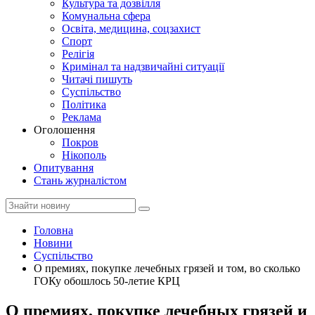
Культура та дозвілля
Комунальна сфера
Освіта, медицина, соцзахист
Спорт
Релігія
Кримінал та надзвичайні ситуації
Читачі пишуть
Суспільство
Політика
Реклама
Оголошення
Покров
Нікополь
Опитування
Стань журналістом
Головна
Новини
Суспільство
О премиях, покупке лечебных грязей и том, во сколько
ГОКу обошлось 50-летие КРЦ
О премиях, покупке лечебных грязей и