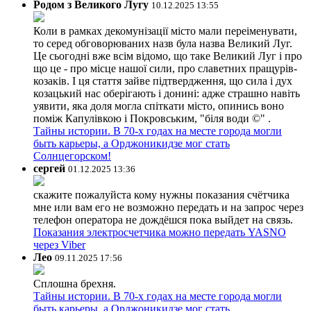
Родом з Великого Лугу
10.12.2025 13:55
Коли в рамках декомунізації місто мали переіменувати,
то серед обговорюваних назв була назва Великий Луг.
Це сьогодні вже всім відомо, що таке Великий Луг і про
що це - про місце нашої сили, про славетних пращурів-
козаків. І ця стаття зайве підтвердження, що сила і дух
козацький нас оберігають і донині: адже страшно навіть
уявити, яка доля могла спіткати місто, опинись воно
поміж Капулівкою і Покровським, "біля води ©" .
Тайны истории. В 70-х годах на месте города могли
быть карьеры, а Орджоникидзе мог стать
Солнцегорском!
сергей
01.12.2025 13:36
скажите пожалуйста кому нужны показания счётчика
мне или вам его не возможно передать и на запрос через
телефон оператора не дождёшся пока выйдет на связь.
Показания электросчетчика можно передать YASNO
через Viber
Лео
09.11.2025 17:56
Сплошна брехня.
Тайны истории. В 70-х годах на месте города могли
быть карьеры, а Орджоникидзе мог стать