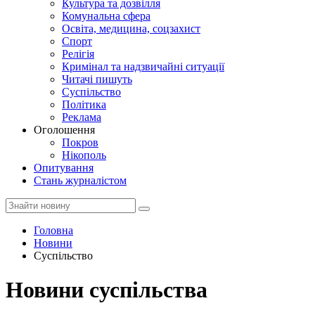
Культура та дозвілля
Комунальна сфера
Освіта, медицина, соцзахист
Спорт
Релігія
Кримінал та надзвичайні ситуації
Читачі пишуть
Суспільство
Політика
Реклама
Оголошення
Покров
Нікополь
Опитування
Стань журналістом
Головна
Новини
Суспільство
Новини суспільства