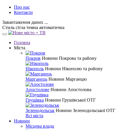
Про нас
Контакти
Завантаження даних ...
Стиль
сітла
темна
автоматична
Головна
Міста
Покров
Новини Покрова та району
Нікополь
Новини Нікополю та ройону
Марганець
Новини Марганцю
Апостолове
Новини Апостолова
Грушівка
Новини Грушівської ОТГ
Зеленодольськ
Новини Зеленодольської ОТГ
Всі міста
Новини
Місцева влада