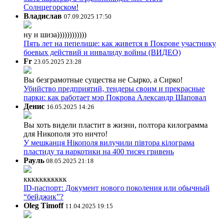
Солнцегорском!
Владислав
07.09.2025 17:50
ну и шиза))))))))))))
Пять лет на пепелище: как живется в Покрове участнику
боевых действий и инвалиду войны (ВИДЕО)
Fr
23.05.2025 23:28
Вы безграмотные существа не Сырко, а Сирко!
Убийство предприятий, тендеры своим и прекрасные
парки: как работает мэр Покрова Александр Шаповал
Денис
16.05.2025 14:26
Вы хоть видели пластит в жизни, полтора килограмма
для Никополя это ничто!
У мешканця Нікополя вилучили півтора кілограма
пластиду та наркотики на 400 тисяч гривень
Рауль
08.05.2025 21:18
ккккккккккк
ID-паспорт: Документ нового поколения или обычный
“бейджик”?
Oleg Timoff
11.04.2025 19:15