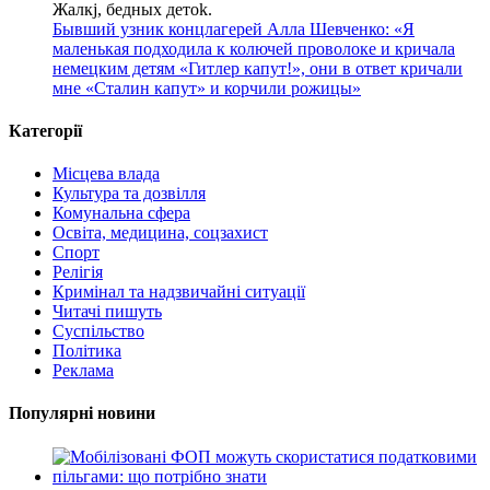
Жалкj, бедных детok.
Бывший узник концлагерей Алла Шевченко: «Я
маленькая подходила к колючей проволоке и кричала
немецким детям «Гитлер капут!», они в ответ кричали
мне «Сталин капут» и корчили рожицы»
Категорії
Місцева влада
Культура та дозвілля
Комунальна сфера
Освіта, медицина, соцзахист
Спорт
Релігія
Кримінал та надзвичайні ситуації
Читачі пишуть
Суспільство
Політика
Реклама
Популярні новини