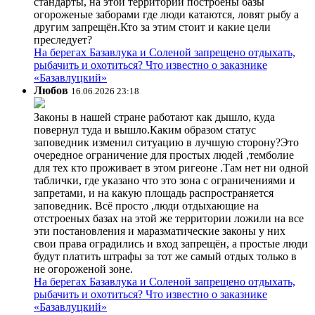
стандарты, на этой территории построены базы
огороженые заборами где люди катаются, ловят рыбу а
другим запрещён.Кто за этим стоит и какие цели
преследует?
На берегах Базавлука и Соленой запрещено отдыхать,
рыбачить и охотиться? Что известно о заказнике
«Базавлуцкий»
Любов
16.06.2026 23:18
Законы в нашей стране работают как дышло, куда
повернул туда и вышло.Каким образом статус
заповедник изменил ситуацию в лучшую сторону?Это
очередное ограничение для простых людей ,темболие
для тех кто проживает в этом ригеоне .Там нет ни одной
таблички, где указано что это зона с ограничениями и
запретами, и на какую площадь распространяется
заповедник. Всё просто ,люди отдыхающие на
отстроеных базах на этой же территории ложили на все
эти постановления и маразматические законы у них
свои права оградились и вход запрещён, а простые люди
будут платить штрафы за тот же самый отдых только в
не огороженой зоне.
На берегах Базавлука и Соленой запрещено отдыхать,
рыбачить и охотиться? Что известно о заказнике
«Базавлуцкий»