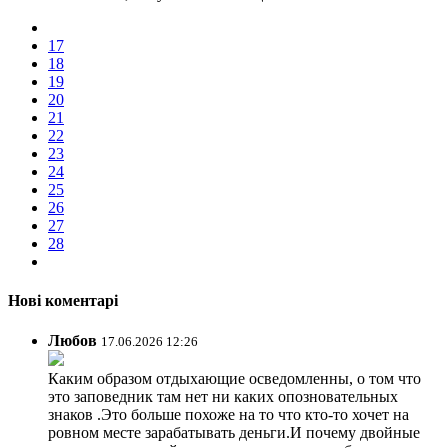
17
18
19
20
21
22
23
24
25
26
27
28
Нові коментарі
Любов
17.06.2026 12:26
Каким образом отдыхающие осведомленны, о том что
это заповедник там нет ни каких опозновательных
знаков .Это больше похоже на то что кто-то хочет на
ровном месте зарабатывать деньги.И почему двойные