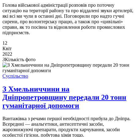
Голова військової адміністрації розповів про поточну
ситуацію на території району та про віддалені звуки артилерії,
які всі ми чули в останні дні. Поговорили про надто гучні
сирени, про волонтерську працю, а також про «цивільні»
справи, як то посівна та відновлення роботи промислових
підприємств.
12
Квіт
2022
3
Кількість фото
Суспільство
З Хмельниччини на
Дніпропетровщину передали 20 тонн
гуманітарної допомоги
Вантажівка з речами першої необхідності прибула до Дніпра.
Всередині — анальгетики, антисептичні засоби,
жарознижуючі препарати, продукти харчування, засоби
особистої гігієни, побутова хімія тощо.