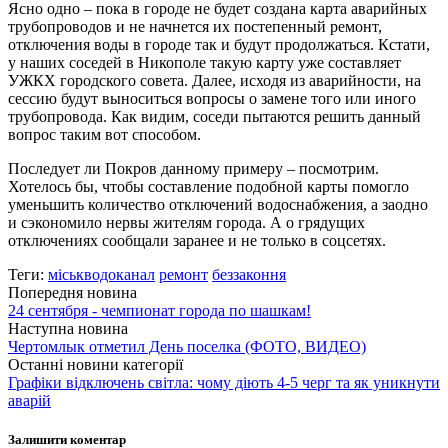
Ясно одно – пока в городе не будет создана карта аварийных
трубопроводов и не начнется их постепенный ремонт,
отключения воды в городе так и будут продолжаться. Кстати,
у наших соседей в Никополе такую карту уже составляет
УЖКХ городского совета. Далее, исходя из аварийности, на
сессию будут выноситься вопросы о замене того или иного
трубопровода. Как видим, соседи пытаются решить данный
вопрос таким вот способом.
Последует ли Покров данному примеру – посмотрим.
Хотелось бы, чтобы составление подобной карты помогло
уменьшить количество отключений водоснабжения, а заодно
и сэкономило нервы жителям города. А о грядущих
отключениях сообщали заранее и не только в соцсетях.
Теги:
міськводоканал
ремонт
беззаконня
Попередня новина
24 сентября - чемпионат города по шашкам!
Наступна новина
Чертомлык отметил День поселка (ФОТО, ВИДЕО)
Останні новини категорії
Графіки відключень світла: чому діють 4-5 черг та як уникнути
аварій
Залишити коментар