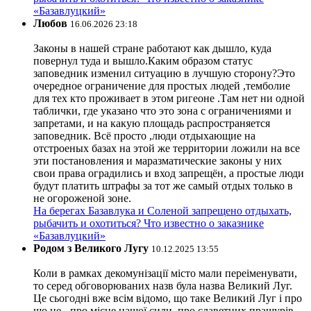
«Базавлуцкий»
Любов
16.06.2026 23:18
Законы в нашей стране работают как дышло, куда
повернул туда и вышло.Каким образом статус
заповедник изменил ситуацию в лучшую сторону?Это
очередное ограничение для простых людей ,темболие
для тех кто проживает в этом ригеоне .Там нет ни одной
таблички, где указано что это зона с ограничениями и
запретами, и на какую площадь распространяется
заповедник. Всё просто ,люди отдыхающие на
отстроеных базах на этой же территории ложили на все
эти постановления и маразматические законы у них
свои права оградились и вход запрещён, а простые люди
будут платить штрафы за тот же самый отдых только в
не огороженой зоне.
На берегах Базавлука и Соленой запрещено отдыхать,
рыбачить и охотиться? Что известно о заказнике
«Базавлуцкий»
Родом з Великого Лугу
10.12.2025 13:55
Коли в рамках декомунізації місто мали переіменувати,
то серед обговорюваних назв була назва Великий Луг.
Це сьогодні вже всім відомо, що таке Великий Луг і про
що це - про місце нашої сили, про славетних пращурів-