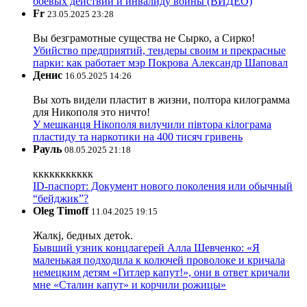
боевых действий и инвалиду войны (ВИДЕО)
Fr
23.05.2025 23:28
Вы безграмотные существа не Сырко, а Сирко!
Убийство предприятий, тендеры своим и прекрасные
парки: как работает мэр Покрова Александр Шаповал
Денис
16.05.2025 14:26
Вы хоть видели пластит в жизни, полтора килограмма
для Никополя это ничто!
У мешканця Нікополя вилучили півтора кілограма
пластиду та наркотики на 400 тисяч гривень
Рауль
08.05.2025 21:18
ккккккккккк
ID-паспорт: Документ нового поколения или обычный
“бейджик”?
Oleg Timoff
11.04.2025 19:15
Жалкj, бедных детok.
Бывший узник концлагерей Алла Шевченко: «Я
маленькая подходила к колючей проволоке и кричала
немецким детям «Гитлер капут!», они в ответ кричали
мне «Сталин капут» и корчили рожицы»