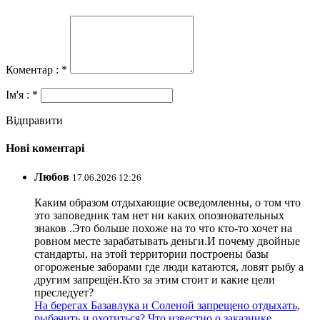
Коментар : *
Ім'я : *
Відправити
Нові коментарі
Любов
17.06.2026 12:26
Каким образом отдыхающие осведомленны, о том что
это заповедник там нет ни каких опозновательных
знаков .Это больше похоже на то что кто-то хочет на
ровном месте зарабатывать деньги.И почему двойные
стандарты, на этой территории построены базы
огороженые заборами где люди катаются, ловят рыбу а
другим запрещён.Кто за этим стоит и какие цели
преследует?
На берегах Базавлука и Соленой запрещено отдыхать,
рыбачить и охотиться? Что известно о заказнике