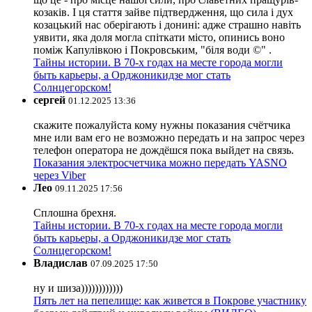
козаків. І ця стаття зайве підтвердження, що сила і дух
козацький нас оберігають і донині: адже страшно навіть
уявити, яка доля могла спіткати місто, опинись воно
поміж Капулівкою і Покровським, "біля води ©" .
Тайны истории. В 70-х годах на месте города могли
быть карьеры, а Орджоникидзе мог стать
Солнцегорском!
сергей
01.12.2025 13:36
скажите пожалуйста кому нужны показания счётчика
мне или вам его не возможно передать и на запрос через
телефон оператора не дождёшся пока выйдет на связь.
Показания электросчетчика можно передать YASNO
через Viber
Лео
09.11.2025 17:56
Сплошна брехня.
Тайны истории. В 70-х годах на месте города могли
быть карьеры, а Орджоникидзе мог стать
Солнцегорском!
Владислав
07.09.2025 17:50
ну и шиза))))))))))))
Пять лет на пепелище: как живется в Покрове участнику