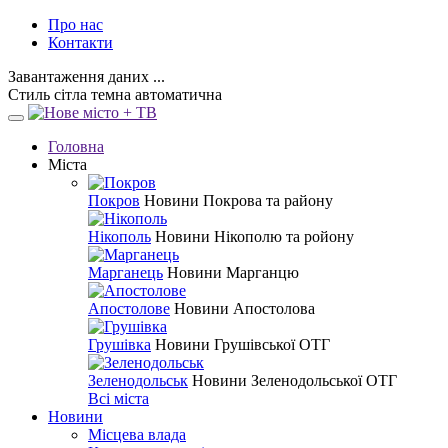
Про нас
Контакти
Завантаження даних ...
Стиль
сітла
темна
автоматична
Головна
Міста
Покров
Новини Покрова та району
Нікополь
Новини Нікополю та ройону
Марганець
Новини Марганцю
Апостолове
Новини Апостолова
Грушівка
Новини Грушівської ОТГ
Зеленодольськ
Новини Зеленодольської ОТГ
Всі міста
Новини
Місцева влада