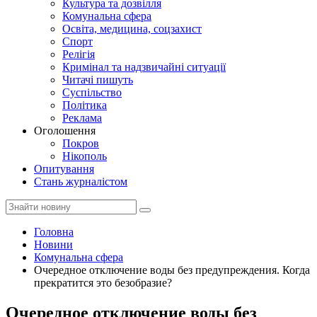
Культура та дозвілля
Комунальна сфера
Освіта, медицина, соцзахист
Спорт
Релігія
Кримінал та надзвичайні ситуації
Читачі пишуть
Суспільство
Політика
Реклама
Оголошення
Покров
Нікополь
Опитування
Стань журналістом
Головна
Новини
Комунальна сфера
Очередное отключение воды без предупреждения. Когда
прекратится это безобразие?
Очередное отключение воды без