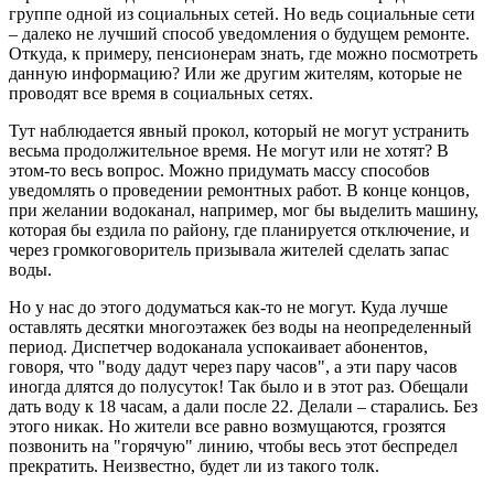
группе одной из социальных сетей. Но ведь социальные сети
– далеко не лучший способ уведомления о будущем ремонте.
Откуда, к примеру, пенсионерам знать, где можно посмотреть
данную информацию? Или же другим жителям, которые не
проводят все время в социальных сетях.
Тут наблюдается явный прокол, который не могут устранить
весьма продолжительное время. Не могут или не хотят? В
этом-то весь вопрос. Можно придумать массу способов
уведомлять о проведении ремонтных работ. В конце концов,
при желании водоканал, например, мог бы выделить машину,
которая бы ездила по району, где планируется отключение, и
через громкоговоритель призывала жителей сделать запас
воды.
Но у нас до этого додуматься как-то не могут. Куда лучше
оставлять десятки многоэтажек без воды на неопределенный
период. Диспетчер водоканала успокаивает абонентов,
говоря, что "воду дадут через пару часов", а эти пару часов
иногда длятся до полусуток! Так было и в этот раз. Обещали
дать воду к 18 часам, а дали после 22. Делали – старались. Без
этого никак. Но жители все равно возмущаются, грозятся
позвонить на "горячую" линию, чтобы весь этот беспредел
прекратить. Неизвестно, будет ли из такого толк.