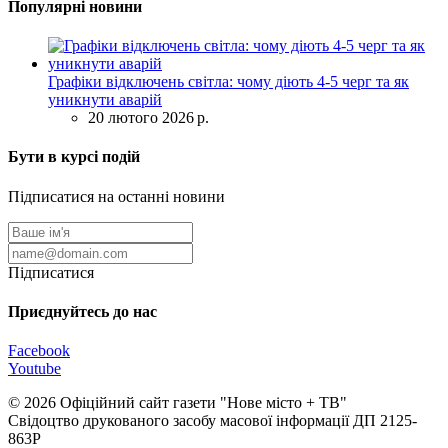
Популярні новини
Графіки відключень світла: чому діють 4-5 черг та як
уникнути аварій
20 лютого 2026 р.
Бути в курсі подій
Підписатися на останні новини
Підписатися
Приєднуйтесь до нас
Facebook
Youtube
© 2026 Офіційний сайт газети "Нове мiсто + ТВ"
Свідоцтво друкованого засобу масової інформації ДП 2125-
863Р