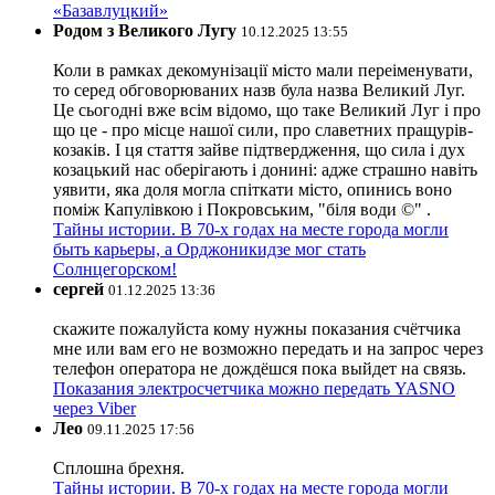
«Базавлуцкий»
Родом з Великого Лугу
10.12.2025 13:55
Коли в рамках декомунізації місто мали переіменувати,
то серед обговорюваних назв була назва Великий Луг.
Це сьогодні вже всім відомо, що таке Великий Луг і про
що це - про місце нашої сили, про славетних пращурів-
козаків. І ця стаття зайве підтвердження, що сила і дух
козацький нас оберігають і донині: адже страшно навіть
уявити, яка доля могла спіткати місто, опинись воно
поміж Капулівкою і Покровським, "біля води ©" .
Тайны истории. В 70-х годах на месте города могли
быть карьеры, а Орджоникидзе мог стать
Солнцегорском!
сергей
01.12.2025 13:36
скажите пожалуйста кому нужны показания счётчика
мне или вам его не возможно передать и на запрос через
телефон оператора не дождёшся пока выйдет на связь.
Показания электросчетчика можно передать YASNO
через Viber
Лео
09.11.2025 17:56
Сплошна брехня.
Тайны истории. В 70-х годах на месте города могли