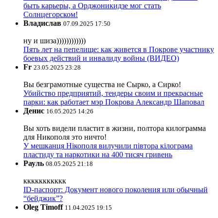
быть карьеры, а Орджоникидзе мог стать
Солнцегорском!
Владислав
07.09.2025 17:50
ну и шиза))))))))))))
Пять лет на пепелище: как живется в Покрове участнику
боевых действий и инвалиду войны (ВИДЕО)
Fr
23.05.2025 23:28
Вы безграмотные существа не Сырко, а Сирко!
Убийство предприятий, тендеры своим и прекрасные
парки: как работает мэр Покрова Александр Шаповал
Денис
16.05.2025 14:26
Вы хоть видели пластит в жизни, полтора килограмма
для Никополя это ничто!
У мешканця Нікополя вилучили півтора кілограма
пластиду та наркотики на 400 тисяч гривень
Рауль
08.05.2025 21:18
ккккккккккк
ID-паспорт: Документ нового поколения или обычный
“бейджик”?
Oleg Timoff
11.04.2025 19:15