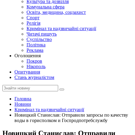
Культура та дозвілля
Комунальна сфера
Освіта, медицина, соцзахист
Спорт
Релігія
Кримінал та надзвичайні ситуації
Читачі пишуть
Суспільство
Політика
Реклама
Оголошення
Покров
Нікополь
Опитування
Стань журналістом
Головна
Новини
Кримінал та надзвичайні ситуації
Новицкий Станислав: Отправили запросы по качеству
воды в горисполком и Госпродпотребслужбу
Новицкий Станислав: Отправили