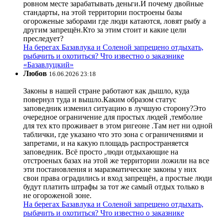
ровном месте зарабатывать деньги.И почему двойные
стандарты, на этой территории построены базы
огороженые заборами где люди катаются, ловят рыбу а
другим запрещён.Кто за этим стоит и какие цели
преследует?
На берегах Базавлука и Соленой запрещено отдыхать,
рыбачить и охотиться? Что известно о заказнике
«Базавлуцкий»
Любов
16.06.2026 23:18
Законы в нашей стране работают как дышло, куда
повернул туда и вышло.Каким образом статус
заповедник изменил ситуацию в лучшую сторону?Это
очередное ограничение для простых людей ,темболие
для тех кто проживает в этом ригеоне .Там нет ни одной
таблички, где указано что это зона с ограничениями и
запретами, и на какую площадь распространяется
заповедник. Всё просто ,люди отдыхающие на
отстроеных базах на этой же территории ложили на все
эти постановления и маразматические законы у них
свои права оградились и вход запрещён, а простые люди
будут платить штрафы за тот же самый отдых только в
не огороженой зоне.
На берегах Базавлука и Соленой запрещено отдыхать,
рыбачить и охотиться? Что известно о заказнике