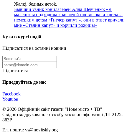
Жалкj, бедных детok.
Бывший узник концлагерей Алла Шевченко: «Я
маленькая подходила к колючей проволоке и кричала
немецким детям «Гитлер капут!», они в ответ кричали
мне «Сталин капут» и корчили рожицы»
Бути в курсі подій
Підписатися на останні новини
Підписатися
Приєднуйтесь до нас
Facebook
Youtube
© 2026 Офіційний сайт газети "Нове мiсто + ТВ"
Свідоцтво друкованого засобу масової інформації ДП 2125-
863Р
Ел. пошта: vs@novitskiy.org