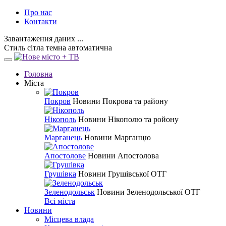
Про нас
Контакти
Завантаження даних ...
Стиль
сітла
темна
автоматична
Головна
Міста
Покров
Новини Покрова та району
Нікополь
Новини Нікополю та ройону
Марганець
Новини Марганцю
Апостолове
Новини Апостолова
Грушівка
Новини Грушівської ОТГ
Зеленодольськ
Новини Зеленодольської ОТГ
Всі міста
Новини
Місцева влада