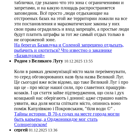
таблички, где указано что это зона с ограничениями и
запретами, и на какую площадь распространяется
заповедник. Всё просто ,люди отдыхающие на
отстроеных базах на этой же территории ложили на все
эти постановления и маразматические законы у них
свои права оградились и вход запрещён, а простые люди
будут платить штрафы за тот же самый отдых только в
не огороженой зоне.
На берегах Базавлука и Соленой запрещено отдыхать,
рыбачить и охотиться? Что известно о заказнике
«Базавлуцкий»
Родом з Великого Лугу
10.12.2025 13:55
Коли в рамках декомунізації місто мали переіменувати,
то серед обговорюваних назв була назва Великий Луг.
Це сьогодні вже всім відомо, що таке Великий Луг і про
що це - про місце нашої сили, про славетних пращурів-
козаків. І ця стаття зайве підтвердження, що сила і дух
козацький нас оберігають і донині: адже страшно навіть
уявити, яка доля могла спіткати місто, опинись воно
поміж Капулівкою і Покровським, "біля води ©" .
Тайны истории. В 70-х годах на месте города могли
быть карьеры, а Орджоникидзе мог стать
Солнцегорском!
сергей
01.12.2025 13:36