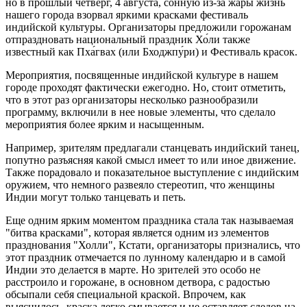
но в прошлый четверг, 4 августа, сонную из-за жары жизнь
нашего города взорвал яркими красками фестиваль
индийской культуры. Организаторы предложили горожанам
отпраздновать национальный праздник Хо́ли также
известный как Пха́гвах (или Бходжпу́ри) и Фестиваль красок.
Мероприятия, посвященные индийской культуре в нашем
городе проходят фактически ежегодно. Но, стоит отметить,
что в этот раз организаторы несколько разнообразили
программу, включили в нее новые элементы, что сделало
мероприятия более ярким и насыщенным.
Например, зрителям предлагали станцевать индийский танец,
попутно разъясняя какой смысл имеет то или иное движение.
Также порадовало и показательное выступление с индийским
оружием, что немного развеяло стереотип, что женщины
Индии могут только танцевать и петь.
Еще одним ярким моментом праздника стала так называемая
"битва красками", которая является одним из элементов
празднования "Холли", Кстати, организаторы признались, что
этот праздник отмечается по лунному календарю и в самой
Индии это делается в марте. Но зрителей это особо не
расстроило и горожане, в основном детвора, с радостью
обсыпали себя специальной краской. Впрочем, как
выяснилось, краска легко смывается и не оставляет следов на