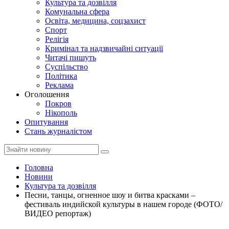
Культура та дозвілля
Комунальна сфера
Освіта, медицина, соцзахист
Спорт
Релігія
Кримінал та надзвичайні ситуації
Читачі пишуть
Суспільство
Політика
Реклама
Оголошення
Покров
Нікополь
Опитування
Стань журналістом
Головна
Новини
Культура та дозвілля
Песни, танцы, огненное шоу и битва красками –
фестиваль индийской культуры в нашем городе (ФОТО/
ВИДЕО репортаж)