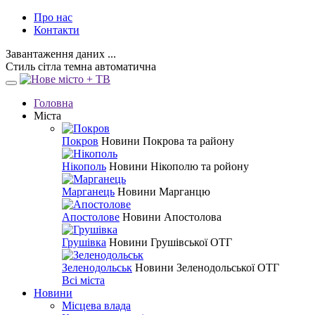
Про нас
Контакти
Завантаження даних ...
Стиль
сітла
темна
автоматична
Головна
Міста
Покров
Новини Покрова та району
Нікополь
Новини Нікополю та ройону
Марганець
Новини Марганцю
Апостолове
Новини Апостолова
Грушівка
Новини Грушівської ОТГ
Зеленодольськ
Новини Зеленодольської ОТГ
Всі міста
Новини
Місцева влада