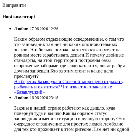
Відправити
Нові коментарі
Любов
17.06.2026 12:26
Каким образом отдыхающие осведомленны, о том что
это заповедник там нет ни каких опозновательных
знаков .Это больше похоже на то что кто-то хочет на
ровном месте зарабатывать деньги.И почему двойные
стандарты, на этой территории построены базы
огороженые заборами где люди катаются, ловят рыбу а
другим запрещён.Кто за этим стоит и какие цели
преследует?
На берегах Базавлука и Соленой запрещено отдыхать,
рыбачить и охотиться? Что известно о заказнике
«Базавлуцкий»
Любов
16.06.2026 23:18
Законы в нашей стране работают как дышло, куда
повернул туда и вышло.Каким образом статус
заповедник изменил ситуацию в лучшую сторону?Это
очередное ограничение для простых людей ,темболие
для тех кто проживает в этом ригеоне .Там нет ни одной