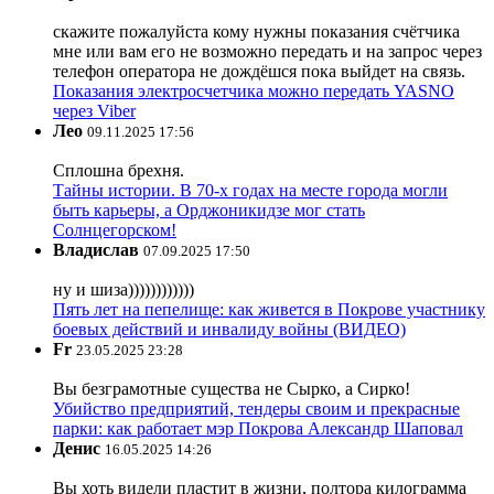
скажите пожалуйста кому нужны показания счётчика
мне или вам его не возможно передать и на запрос через
телефон оператора не дождёшся пока выйдет на связь.
Показания электросчетчика можно передать YASNO
через Viber
Лео
09.11.2025 17:56
Сплошна брехня.
Тайны истории. В 70-х годах на месте города могли
быть карьеры, а Орджоникидзе мог стать
Солнцегорском!
Владислав
07.09.2025 17:50
ну и шиза))))))))))))
Пять лет на пепелище: как живется в Покрове участнику
боевых действий и инвалиду войны (ВИДЕО)
Fr
23.05.2025 23:28
Вы безграмотные существа не Сырко, а Сирко!
Убийство предприятий, тендеры своим и прекрасные
парки: как работает мэр Покрова Александр Шаповал
Денис
16.05.2025 14:26
Вы хоть видели пластит в жизни, полтора килограмма