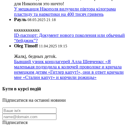
для Никополя это ничто!
У мешканця Нікополя вилучили півтора кілограма
пластиду та наркотики на 400 тисяч гривень
Рауль
08.05.2025 21:18
ккккккккккк
ID-паспорт: Документ нового поколения или обычный
“бейджик”?
Oleg Timoff
11.04.2025 19:15
Жалкj, бедных детok.
Бывший узник концлагерей Алла Шевченко: «Я
маленькая подходила к колючей проволоке и кричала
немецким детям «Гитлер капут!», они в ответ кричали
мне «Сталин капут» и корчили рожицы»
Бути в курсі подій
Підписатися на останні новини
Підписатися