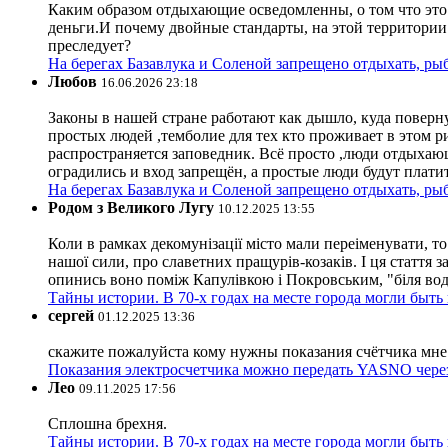
Каким образом отдыхающие осведомленны, о том что это з
деньги.И почему двойные стандарты, на этой территории 
преследует?
На берегах Базавлука и Соленой запрещено отдыхать, рыб
Любов
16.06.2026 23:18
Законы в нашей стране работают как дышло, куда поверн
простых людей ,темболие для тех кто проживает в этом ри
распространяется заповедник. Всё просто ,люди отдыхающ
оградились и вход запрещён, а простые люди будут плати
На берегах Базавлука и Соленой запрещено отдыхать, рыб
Родом з Великого Лугу
10.12.2025 13:55
Коли в рамках декомунізації місто мали переіменувати, то
нашої сили, про славетних пращурів-козаків. І ця стаття з
опинись воно поміж Капулівкою і Покровським, "біля вод
Тайны истории. В 70-х годах на месте города могли быть
сергей
01.12.2025 13:36
скажите пожалуйста кому нужны показания счётчика мне и
Показания электросчетчика можно передать YASNO через
Лео
09.11.2025 17:56
Сплошна брехня.
Тайны истории. В 70-х годах на месте города могли быть