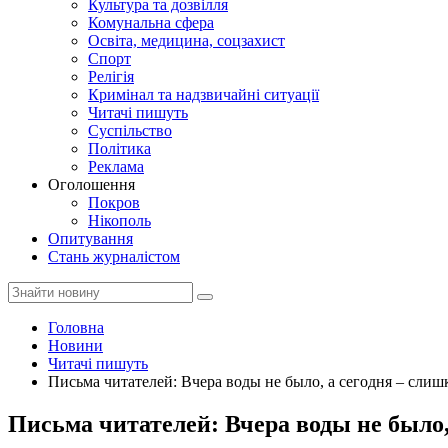
Культура та дозвілля
Комунальна сфера
Освіта, медицина, соцзахист
Спорт
Релігія
Кримінал та надзвичайні ситуації
Читачі пишуть
Суспільство
Політика
Реклама
Оголошення
Покров
Нікополь
Опитування
Стань журналістом
Головна
Новини
Читачі пишуть
Письма читателей: Вчера воды не было, а сегодня – сли
Письма читателей: Вчера воды не было