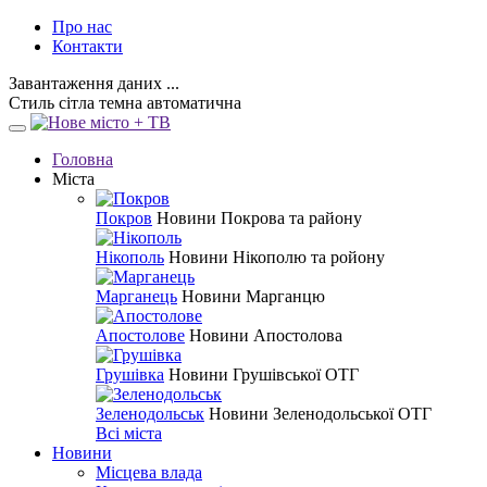
Про нас
Контакти
Завантаження даних ...
Стиль
сітла
темна
автоматична
Головна
Міста
Покров
Новини Покрова та району
Нікополь
Новини Нікополю та ройону
Марганець
Новини Марганцю
Апостолове
Новини Апостолова
Грушівка
Новини Грушівської ОТГ
Зеленодольськ
Новини Зеленодольської ОТГ
Всі міста
Новини
Місцева влада