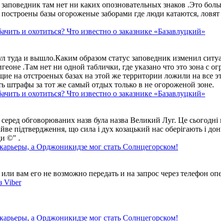
аповедник там нет ни каких опозновательных знаков .Это больше
построены базы огороженые заборами где люди катаются, ловят 
ачить и охотиться? Что известно о заказнике «Базавлуцкий»
ул туда и вышло.Каким образом статус заповедник изменил сит
геоне .Там нет ни одной таблички, где указано что это зона с 
ие на отстроеных базах на этой же территории ложили на все э
ть штрафы за тот же самый отдых только в не огороженой зоне.
ачить и охотиться? Что известно о заказнике «Базавлуцкий»
 серед обговорюваних назв була назва Великий Луг. Це сьогодні 
айве підтвердження, що сила і дух козацький нас оберігають і дон
и ©" .
 карьеры, а Орджоникидзе мог стать Солнцегорском!
ли вам его не возможно передать и на запрос через телефон опе
 Viber
 карьеры, а Орджоникидзе мог стать Солнцегорском!