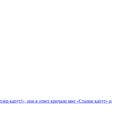
лер капут!», они в ответ кричали мне «Сталин капут» и