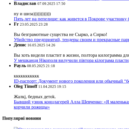
Владислав
07.09.2025 17:50
ну и шиза))))))))))))
Пять лет на пепелище: как живется в Покрове участник
Fr
23.05.2025 23:28
Вы безграмотные существа не Сырко, а Сирко!
Убийство предприятий, тендеры своим и прекрасные пар
Денис
16.05.2025 14:26
Вы хоть видели пластит в жизни, полтора килограмма дл
У мешканця Нікополя вилучили півтора кілограма пластид
Рауль
08.05.2025 21:18
ккккккккккк
ID-паспорт: Документ нового поколения или обычный “
Oleg Timoff
11.04.2025 19:15
Жалкj, бедных детok.
Бывший узник концлагерей Алла Шевченко: «Я маленькая 
корчили рожицы»
Популярні новини