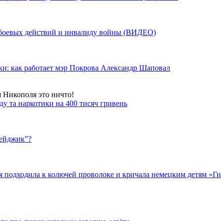
у боевых действий и инвалиду войны (ВИДЕО)
ки: как работает мэр Покрова Александр Шаповал
я Никополя это ничто!
у та наркотики на 400 тисяч гривень
бейджик”?
подходила к колючей проволоке и кричала немецким детям «Гит