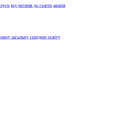
слуги
від читачів до газети
аварія
овну загальну середню освіту