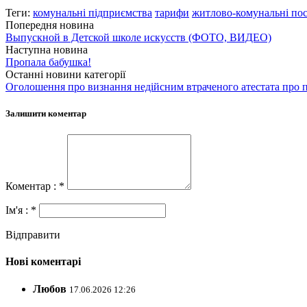
Теги:
комунальні підприємства
тарифи
житлово-комунальні по
Попередня новина
Выпускной в Детской школе искусств (ФОТО, ВИДЕО)
Наступна новина
Пропала бабушка!
Останні новини категорії
Оголошення про визнання недійсним втраченого атестата про п
Залишити коментар
Коментар : *
Ім'я : *
Відправити
Нові коментарі
Любов
17.06.2026 12:26