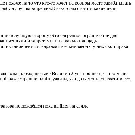
 похоже на то что кто-то хочет на ровном месте зарабатывать
рыбу а другим запрещён.Кто за этим стоит и какие цели
уацию в лучшую сторону?Это очередное ограничение для
ограничениями и запретами, и на какую площадь
ти постановления и маразматические законы у них свои права
вже всім відомо, що таке Великий Луг і про що це - про місце
ині: адже страшно навіть уявити, яка доля могла спіткати місто,
ратора не дождёшся пока выйдет на связь.