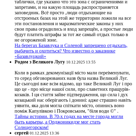
таблички, где указано что это зона с ограничениями и
запретами, и на какую площадь распространяется
заповедник. Всё просто ,люди отдыхающие на
отстроеных базах на этой же территории ложили на все
эти постановления и маразматические законы у них
свои права оградились и вход запрещён, а простые люди
будут платить штрафы за тот же самый отдых только в
не огороженой зоне.
На берегах Базавлука и Соленой запрещено отдыхать,
рыбачить и охотиться? Что известно о заказнике
«Базавлуцкий»
Родом з Великого Лугу
10.12.2025 13:55
Коли в рамках декомунізації місто мали переіменувати,
то серед обговорюваних назв була назва Великий Луг.
Це сьогодні вже всім відомо, що таке Великий Луг і про
що це - про місце нашої сили, про славетних пращурів-
козаків. І ця стаття зайве підтвердження, що сила і дух
козацький нас оберігають і донині: адже страшно навіть
уявити, яка доля могла спіткати місто, опинись воно
поміж Капулівкою і Покровським, "біля води ©" .
Тайны истории. В 70-х годах на месте города могли
быть карьеры, а Орджоникидзе мог стать
Солнцегорском!
сергей
01.12.2025 13:36