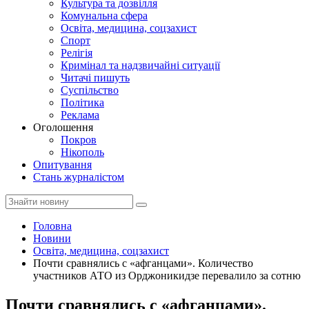
Культура та дозвілля
Комунальна сфера
Освіта, медицина, соцзахист
Спорт
Релігія
Кримінал та надзвичайні ситуації
Читачі пишуть
Суспільство
Політика
Реклама
Оголошення
Покров
Нікополь
Опитування
Стань журналістом
Головна
Новини
Освіта, медицина, соцзахист
Почти сравнялись с «афганцами». Количество
участников АТО из Орджоникидзе перевалило за сотню
Почти сравнялись с «афганцами».