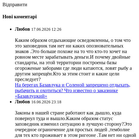
Відправити
Нові коментарі
Любов
17.06.2026 12:26
Каким образом отдыхающие осведомленны, о том что
это заповедник там нет ни каких опозновательных
знаков .Это больше похоже на то что кто-то хочет на
ровном месте зарабатывать деньги.И почему двойные
стандарты, на этой территории построены базы
огороженые заборами где люди катаются, ловят рыбу а
другим запрещён.Кто за этим стоит и какие цели
преследует?
На берегах Базавлука и Соленой запрещено отдыхать,
рыбачить и охотиться? Что известно о заказнике
«Базавлуцкий»
Любов
16.06.2026 23:18
Законы в нашей стране работают как дышло, куда
повернул туда и вышло.Каким образом статус
заповедник изменил ситуацию в лучшую сторону?Это
очередное ограничение для простых людей ,темболие
для тех кто проживает в этом ригеоне .Там нет ни одной