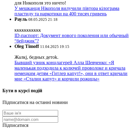
для Никополя это ничто!
У мешканця Нікополя вилучили півтора кілограма
пластиду та наркотики на 400 тисяч гривень
Рауль
08.05.2025 21:18
ккккккккккк
ID-паспорт: Документ нового поколения или обычный
“бейджик”?
Oleg Timoff
11.04.2025 19:15
Жалкj, бедных детok.
Бывший узник концлагерей Алла Шевченко: «Я
маленькая подходила к колючей проволоке и кричала
немецким детям «Гитлер капут!», они в ответ кричали
мне «Сталин капут» и корчили рожицы»
Бути в курсі подій
Підписатися на останні новини
Підписатися