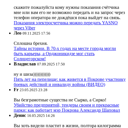
скажите пожалуйста кому нужны показания счётчика
мне или вам его не возможно передать и на запрос через
телефон оператора не дождёшся пока выйдет на связь.
Показания электросчетчика можно передать YASNO
через Viber
Лео
09.11.2025 17:56
Сплошна брехня.
Тайны истории. В 70-х годах на месте города могли
быть карьеры, а Орджоникидзе мог стать
Солнцегорском!
Владислав
07.09.2025 17:50
ну и шиза))))))))))))
Пять лет на пепелище: как живется в Покрове участнику
боевых действий и инвалиду войны (ВИДЕО)
Fr
23.05.2025 23:28
Вы безграмотные существа не Сырко, а Сирко!
Убийство предприятий, тендеры своим и прекрасные
парки: как работает мэр Покрова Александр Шаповал
Денис
16.05.2025 14:26
Вы хоть видели пластит в жизни, полтора килограмма