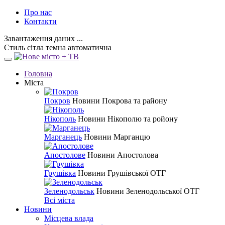
Про нас
Контакти
Завантаження даних ...
Стиль
сітла
темна
автоматична
Головна
Міста
Покров
Новини Покрова та району
Нікополь
Новини Нікополю та ройону
Марганець
Новини Марганцю
Апостолове
Новини Апостолова
Грушівка
Новини Грушівської ОТГ
Зеленодольськ
Новини Зеленодольської ОТГ
Всі міста
Новини
Місцева влада