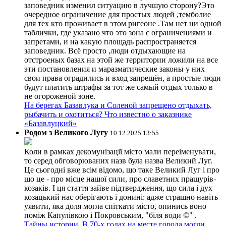
заповедник изменил ситуацию в лучшую сторону?Это
очередное ограничение для простых людей ,темболие
для тех кто проживает в этом ригеоне .Там нет ни одной
таблички, где указано что это зона с ограничениями и
запретами, и на какую площадь распространяется
заповедник. Всё просто ,люди отдыхающие на
отстроеных базах на этой же территории ложили на все
эти постановления и маразматические законы у них
свои права оградились и вход запрещён, а простые люди
будут платить штрафы за тот же самый отдых только в
не огороженой зоне.
На берегах Базавлука и Соленой запрещено отдыхать,
рыбачить и охотиться? Что известно о заказнике
«Базавлуцкий»
Родом з Великого Лугу
10.12.2025 13:55
Коли в рамках декомунізації місто мали переіменувати,
то серед обговорюваних назв була назва Великий Луг.
Це сьогодні вже всім відомо, що таке Великий Луг і про
що це - про місце нашої сили, про славетних пращурів-
козаків. І ця стаття зайве підтвердження, що сила і дух
козацький нас оберігають і донині: адже страшно навіть
уявити, яка доля могла спіткати місто, опинись воно
поміж Капулівкою і Покровським, "біля води ©" .
Тайны истории. В 70-х годах на месте города могли