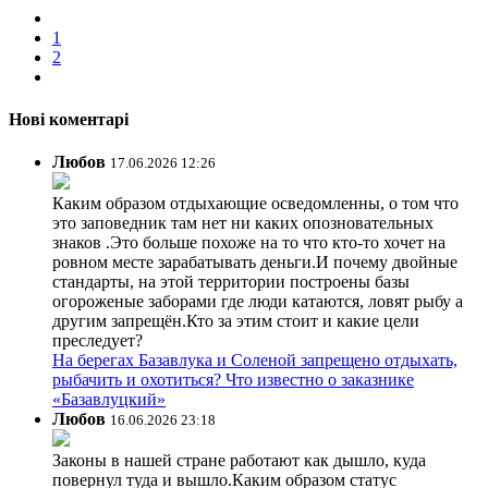
1
2
Нові коментарі
Любов
17.06.2026 12:26
Каким образом отдыхающие осведомленны, о том что
это заповедник там нет ни каких опозновательных
знаков .Это больше похоже на то что кто-то хочет на
ровном месте зарабатывать деньги.И почему двойные
стандарты, на этой территории построены базы
огороженые заборами где люди катаются, ловят рыбу а
другим запрещён.Кто за этим стоит и какие цели
преследует?
На берегах Базавлука и Соленой запрещено отдыхать,
рыбачить и охотиться? Что известно о заказнике
«Базавлуцкий»
Любов
16.06.2026 23:18
Законы в нашей стране работают как дышло, куда
повернул туда и вышло.Каким образом статус