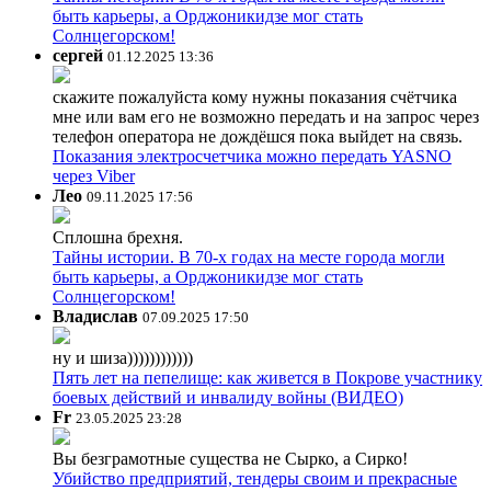
быть карьеры, а Орджоникидзе мог стать
Солнцегорском!
сергей
01.12.2025 13:36
скажите пожалуйста кому нужны показания счётчика
мне или вам его не возможно передать и на запрос через
телефон оператора не дождёшся пока выйдет на связь.
Показания электросчетчика можно передать YASNO
через Viber
Лео
09.11.2025 17:56
Сплошна брехня.
Тайны истории. В 70-х годах на месте города могли
быть карьеры, а Орджоникидзе мог стать
Солнцегорском!
Владислав
07.09.2025 17:50
ну и шиза))))))))))))
Пять лет на пепелище: как живется в Покрове участнику
боевых действий и инвалиду войны (ВИДЕО)
Fr
23.05.2025 23:28
Вы безграмотные существа не Сырко, а Сирко!
Убийство предприятий, тендеры своим и прекрасные