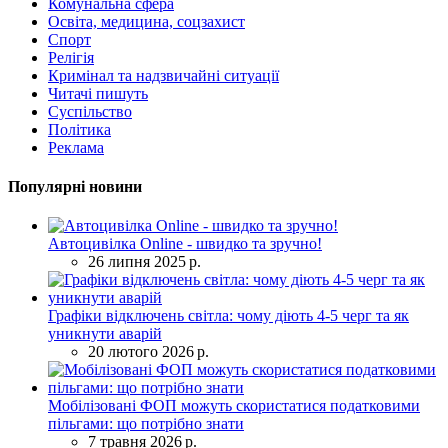
Комунальна сфера
Освіта, медицина, соцзахист
Спорт
Релігія
Кримінал та надзвичайні ситуації
Читачі пишуть
Суспільство
Політика
Реклама
Популярні новини
Автоцивілка Online - швидко та зручно!
26 липня 2025 р.
Графіки відключень світла: чому діють 4-5 черг та як
уникнути аварій
20 лютого 2026 р.
Мобілізовані ФОП можуть скористатися податковими
пільгами: що потрібно знати
7 травня 2026 р.