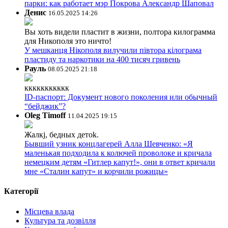
парки: как работает мэр Покрова Александр Шаповал
Денис
16.05.2025 14:26
Вы хоть видели пластит в жизни, полтора килограмма
для Никополя это ничто!
У мешканця Нікополя вилучили півтора кілограма
пластиду та наркотики на 400 тисяч гривень
Рауль
08.05.2025 21:18
ккккккккккк
ID-паспорт: Документ нового поколения или обычный
“бейджик”?
Oleg Timoff
11.04.2025 19:15
Жалкj, бедных детok.
Бывший узник концлагерей Алла Шевченко: «Я
маленькая подходила к колючей проволоке и кричала
немецким детям «Гитлер капут!», они в ответ кричали
мне «Сталин капут» и корчили рожицы»
Категорії
Місцева влада
Культура та дозвілля