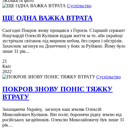
5
Кількість фото
Суспільство
ЩЕ ОДНА ВАЖКА ВТРАТА
Сьогодні Покров знову прощався з Героєм. Старший сержант
Нацгвардії Олексій Кулішов віддав життя за те, аби українці
зустрічали світанок під мирним небом, без сирен і обстрілів.
Захисник загинув на Донеччині у боях за Рубіжне. Йому було
лише 31 рік...
21
Квіт
2022
Суспільство
ПОКРОВ ЗНОВУ ПОНІС ТЯЖКУ
ВТРАТУ
Захищаючи Україну, загинув наш земляк Олексій
Миколайович Кулішов. Він поліг, боронячи рідну землю від
російських загарбників. Олексію Миколайовичу був лише 31
рік…