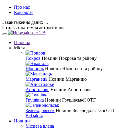
Про нас
Контакти
Завантаження даних ...
Стиль
сітла
темна
автоматична
Головна
Міста
Покров
Новини Покрова та району
Нікополь
Новини Нікополю та ройону
Марганець
Новини Марганцю
Апостолове
Новини Апостолова
Грушівка
Новини Грушівської ОТГ
Зеленодольськ
Новини Зеленодольської ОТГ
Всі міста
Новини
Місцева влада