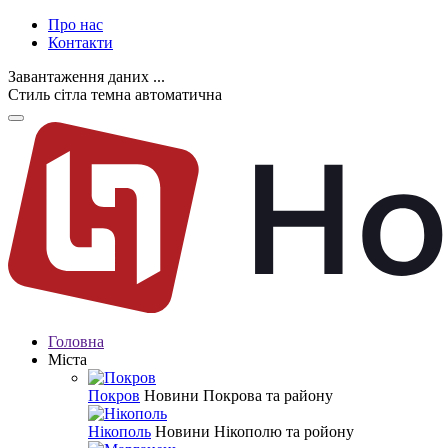
Про нас
Контакти
Завантаження даних ...
Стиль
сітла
темна
автоматична
Головна
Міста
Покров
Новини Покрова та району
Нікополь
Новини Нікополю та ройону