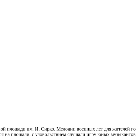
ой площади им. И. Сирко. Мелодии военных лет для жителей го
ься на площади, с удовольствием слушали игру юных музыканто