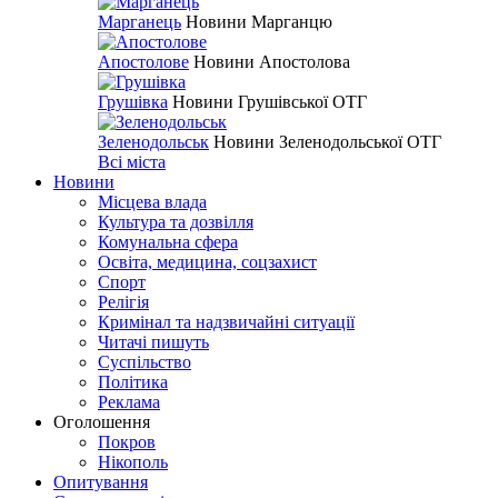
Марганець
Новини Марганцю
Апостолове
Новини Апостолова
Грушівка
Новини Грушівської ОТГ
Зеленодольськ
Новини Зеленодольської ОТГ
Всі міста
Новини
Місцева влада
Культура та дозвілля
Комунальна сфера
Освіта, медицина, соцзахист
Спорт
Релігія
Кримінал та надзвичайні ситуації
Читачі пишуть
Суспільство
Політика
Реклама
Оголошення
Покров
Нікополь
Опитування