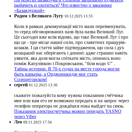
рыбачить и охотиться? Что известно о заказнике
«Базавлуцкий»
Родом з Великого Лугу
10.12.2025 13:55
Коли в рамках декомунізації місто мали переіменувати,
то серед обговорюваних назв була назва Великий Луг.
Це сьогодні вже всім відомо, що таке Великий Луг і про
що це - про місце нашої сили, про славетних пращурів-
козаків. І ця стаття зайве підтвердження, що сила і дух
козацький нас оберігають і донині: адже страшно навіть
уявити, яка доля могла спіткати місто, опинись воно
поміж Капулівкою і Покровським, "біля води ©" .
Тайны истории. В 70-х годах на месте города могли
быть карьеры, а Орджоникидзе мог стать
Солнцегорском!
сергей
01.12.2025 13:36
скажите пожалуйста кому нужны показания счётчика
мне или вам его не возможно передать и на запрос через
телефон оператора не дождёшся пока выйдет на связь.
Показания электросчетчика можно передать YASNO
через Viber
Лео
09.11.2025 17:56