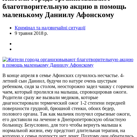
благотворительную акцию в помощь
маленькому Даниилу Афонскому
Кримінал та надзвичайні ситуації
9 травня 2018 р.
В конце апреля в семье Афонских случилось несчастье. 4-
летний сын Даниил, будучи по натуре очень шустрым
ребенком, сидя за столом, неосторожно задел чашку с горячим
чаем, который пролился на малыша, спровоцировав ожоги.
Родители сразу же вызвали медиков, которые
диагностировали термический ожог 1-2 степени передней
поверхности грудной, брюшной стенки, обоих бедер,
полового органа. Так как мальчик получил серьезные ожоги,
его доставили на лечение в Днепропетровскую областную
больницу. Безусловно, для того чтобы вернуть малыша к
нормальной жизни, ему предстоит длительная терапия, на
которую у семьи попросту нет денег. Поэтому они обратились