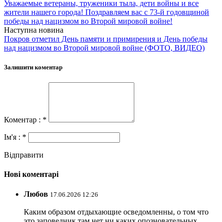
Уважаемые ветераны, труженики тыла, дети войны и все
жители нашего города! Поздравляем вас с 73-й годовщиной
победы над нацизмом во Второй мировой войне!
Наступна новина
Покров отметил День памяти и примирения и День победы
над нацизмом во Второй мировой войне (ФОТО, ВИДЕО)
Залишити коментар
Коментар : *
Ім'я : *
Відправити
Нові коментарі
Любов
17.06.2026 12:26
Каким образом отдыхающие осведомленны, о том что
это заповедник там нет ни каких опозновательных