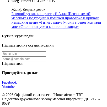
Oleg Timoff
11.04.2025 19:15
Жалкj, бедных детok.
Бывший узник концлагерей Алла Шевченко: «Я
маленькая подходила к колючей проволоке и кричала
немецким детям «Гитлер капут!», они в ответ кричали
мне «Сталин капут» и корчили рожицы»
Бути в курсі подій
Підписатися на останні новини
Підписатися
Приєднуйтесь до нас
Facebook
Youtube
© 2026 Офіційний сайт газети "Нове мiсто + ТВ"
Свідоцтво друкованого засобу масової інформації ДП 2125-
863Р