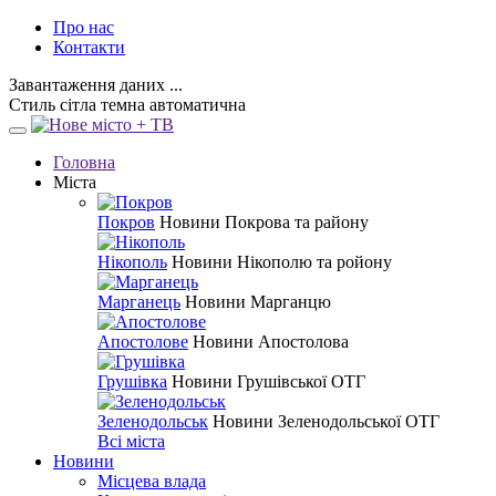
Про нас
Контакти
Завантаження даних ...
Стиль
сітла
темна
автоматична
Головна
Міста
Покров
Новини Покрова та району
Нікополь
Новини Нікополю та ройону
Марганець
Новини Марганцю
Апостолове
Новини Апостолова
Грушівка
Новини Грушівської ОТГ
Зеленодольськ
Новини Зеленодольської ОТГ
Всі міста
Новини
Місцева влада