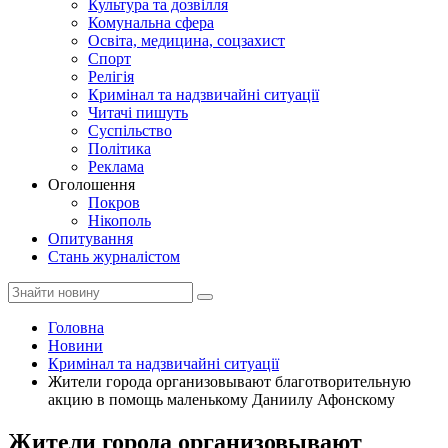
Культура та дозвілля
Комунальна сфера
Освіта, медицина, соцзахист
Спорт
Релігія
Кримінал та надзвичайні ситуації
Читачі пишуть
Суспільство
Політика
Реклама
Оголошення
Покров
Нікополь
Опитування
Стань журналістом
Головна
Новини
Кримінал та надзвичайні ситуації
Жители города организовывают благотворительную
акцию в помощь маленькому Даниилу Афонскому
Жители города организовывают