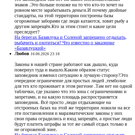
знаков .Это больше похоже на то что кто-то хочет на
ровном месте зарабатывать деньги.И почему двойные
стандарты, на этой территории построены базы
огороженые заборами где люди катаются, ловят рыбу а
другим запрещён.Кто за этим стоит и какие цели
преследует?
На берегах Базавлука и Соленой запрещено отдыхать,
рыбачить и охотиться? Что известно о заказнике
«Базавлуцкий»
Любов
16.06.2026 23:18
Законы в нашей стране работают как дышло, куда
повернул туда и вышло.Каким образом статус
заповедник изменил ситуацию в лучшую сторону?Это
очередное ограничение для простых людей ,темболие
для тех кто проживает в этом ригеоне .Там нет ни одной
таблички, где указано что это зона с ограничениями и
запретами, и на какую площадь распространяется
заповедник. Всё просто ,люди отдыхающие на
отстроеных базах на этой же территории ложили на все
эти постановления и маразматические законы у них
свои права оградились и вход запрещён, а простые люди
будут платить штрафы за тот же самый отдых только в
не огороженой зоне.
На берегах Базавлука и Соленой запрещено отдыхать,