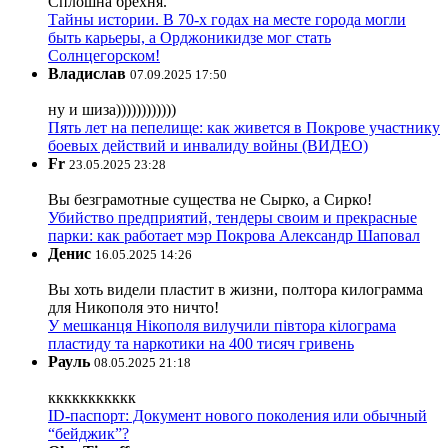
Сплошна брехня.
Тайны истории. В 70-х годах на месте города могли
быть карьеры, а Орджоникидзе мог стать
Солнцегорском!
Владислав
07.09.2025 17:50
ну и шиза))))))))))))
Пять лет на пепелище: как живется в Покрове участнику
боевых действий и инвалиду войны (ВИДЕО)
Fr
23.05.2025 23:28
Вы безграмотные существа не Сырко, а Сирко!
Убийство предприятий, тендеры своим и прекрасные
парки: как работает мэр Покрова Александр Шаповал
Денис
16.05.2025 14:26
Вы хоть видели пластит в жизни, полтора килограмма
для Никополя это ничто!
У мешканця Нікополя вилучили півтора кілограма
пластиду та наркотики на 400 тисяч гривень
Рауль
08.05.2025 21:18
ккккккккккк
ID-паспорт: Документ нового поколения или обычный
“бейджик”?