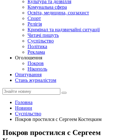
Культура та дозвілля
Комунальна сфера
Освіта, медицина, соцзахист
Спорт
Релігія
Кримінал та надзвичайні ситуації
Читачі пишуть
Суспільство
Політика
Реклама
Оголошення
Покров
Нікополь
Опитування
Стань журналістом
Головна
Новини
Суспільство
Покров простился с Сергеем Костецким
Покров простился с Сергеем