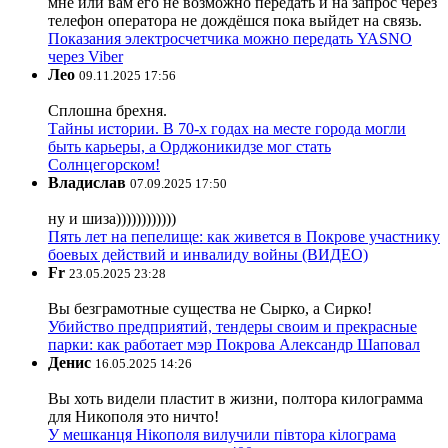
мне или вам его не возможно передать и на запрос через
телефон оператора не дождёшся пока выйдет на связь.
Показания электросчетчика можно передать YASNO
через Viber
Лео
09.11.2025 17:56
Сплошна брехня.
Тайны истории. В 70-х годах на месте города могли
быть карьеры, а Орджоникидзе мог стать
Солнцегорском!
Владислав
07.09.2025 17:50
ну и шиза))))))))))))
Пять лет на пепелище: как живется в Покрове участнику
боевых действий и инвалиду войны (ВИДЕО)
Fr
23.05.2025 23:28
Вы безграмотные существа не Сырко, а Сирко!
Убийство предприятий, тендеры своим и прекрасные
парки: как работает мэр Покрова Александр Шаповал
Денис
16.05.2025 14:26
Вы хоть видели пластит в жизни, полтора килограмма
для Никополя это ничто!
У мешканця Нікополя вилучили півтора кілограма