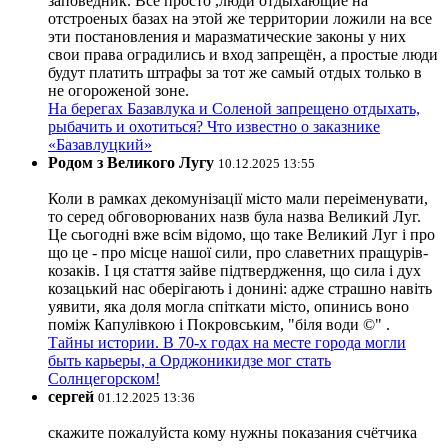
заповедник. Всё просто ,люди отдыхающие на
отстроеных базах на этой же территории ложили на все
эти постановления и маразматические законы у них
свои права оградились и вход запрещён, а простые люди
будут платить штрафы за тот же самый отдых только в
не огороженой зоне.
На берегах Базавлука и Соленой запрещено отдыхать,
рыбачить и охотиться? Что известно о заказнике
«Базавлуцкий»
Родом з Великого Лугу
10.12.2025 13:55
Коли в рамках декомунізації місто мали переіменувати,
то серед обговорюваних назв була назва Великий Луг.
Це сьогодні вже всім відомо, що таке Великий Луг і про
що це - про місце нашої сили, про славетних пращурів-
козаків. І ця стаття зайве підтвердження, що сила і дух
козацький нас оберігають і донині: адже страшно навіть
уявити, яка доля могла спіткати місто, опинись воно
поміж Капулівкою і Покровським, "біля води ©" .
Тайны истории. В 70-х годах на месте города могли
быть карьеры, а Орджоникидзе мог стать
Солнцегорском!
сергей
01.12.2025 13:36
скажите пожалуйста кому нужны показания счётчика