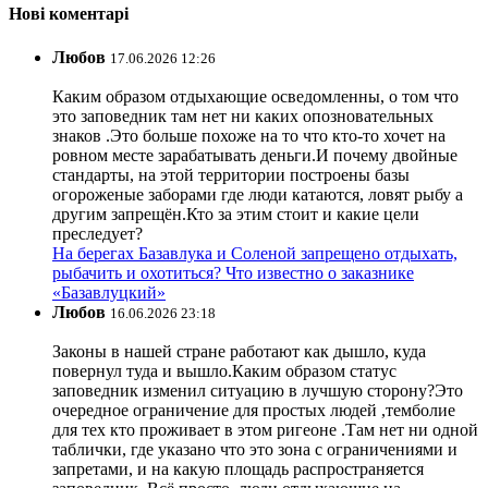
Нові коментарі
Любов
17.06.2026 12:26
Каким образом отдыхающие осведомленны, о том что
это заповедник там нет ни каких опозновательных
знаков .Это больше похоже на то что кто-то хочет на
ровном месте зарабатывать деньги.И почему двойные
стандарты, на этой территории построены базы
огороженые заборами где люди катаются, ловят рыбу а
другим запрещён.Кто за этим стоит и какие цели
преследует?
На берегах Базавлука и Соленой запрещено отдыхать,
рыбачить и охотиться? Что известно о заказнике
«Базавлуцкий»
Любов
16.06.2026 23:18
Законы в нашей стране работают как дышло, куда
повернул туда и вышло.Каким образом статус
заповедник изменил ситуацию в лучшую сторону?Это
очередное ограничение для простых людей ,темболие
для тех кто проживает в этом ригеоне .Там нет ни одной
таблички, где указано что это зона с ограничениями и
запретами, и на какую площадь распространяется