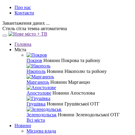
Про нас
Контакти
Завантаження даних ...
Стиль
сітла
темна
автоматична
Головна
Міста
Покров
Новини Покрова та району
Нікополь
Новини Нікополю та ройону
Марганець
Новини Марганцю
Апостолове
Новини Апостолова
Грушівка
Новини Грушівської ОТГ
Зеленодольськ
Новини Зеленодольської ОТГ
Всі міста
Новини
Місцева влада