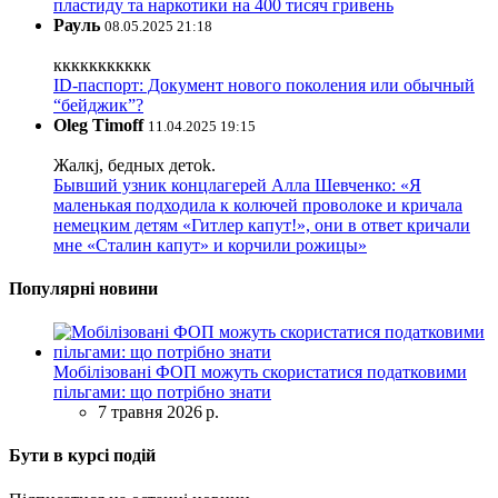
пластиду та наркотики на 400 тисяч гривень
Рауль
08.05.2025 21:18
ккккккккккк
ID-паспорт: Документ нового поколения или обычный
“бейджик”?
Oleg Timoff
11.04.2025 19:15
Жалкj, бедных детok.
Бывший узник концлагерей Алла Шевченко: «Я
маленькая подходила к колючей проволоке и кричала
немецким детям «Гитлер капут!», они в ответ кричали
мне «Сталин капут» и корчили рожицы»
Популярні новини
Мобілізовані ФОП можуть скористатися податковими
пільгами: що потрібно знати
7 травня 2026 р.
Бути в курсі подій