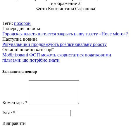
Фото Константина Сафонова
Теги:
похорон
Попередня новина
Городская власть пытается закрыть нашу газету «Нове місто»?
Наступна новина
Рятувальники продовжують роз’яснювальну роботу
Останні новини категорії
Мобілізовані ФОП можуть скористатися податковими
пільгами: що потрібно знати
Залишити коментар
Коментар : *
Ім'я : *
Відправити