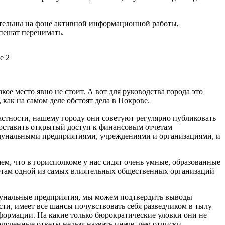
ивительны на фоне активной информационной работы,
пешат перенимать.
кое место явно не стоит. А вот для руководства города это
как на самом деле обстоят дела в Покрове.
частности, нашему городу они советуют регулярно публиковать
едоставить открытый доступ к финансовым отчетам
мунальными предприятиями, учреждениями и организациями, и
ем, что в горисполкоме у нас сидят очень умные, образованные
оветам одной из самых влиятельных общественных организаций
ммунальные предприятия, мы можем подтвердить выводы
сти, имеет все шансы почувствовать себя разведчиком в тылу
формации. На какие только бюрократические уловки они не
лученные ответы нельзя назвать иначе, чем отписки.