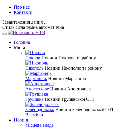
Про нас
Контакти
Завантаження даних ...
Стиль
сітла
темна
автоматична
Головна
Міста
Покров
Новини Покрова та району
Нікополь
Новини Нікополю та ройону
Марганець
Новини Марганцю
Апостолове
Новини Апостолова
Грушівка
Новини Грушівської ОТГ
Зеленодольськ
Новини Зеленодольської ОТГ
Всі міста
Новини
Місцева влада