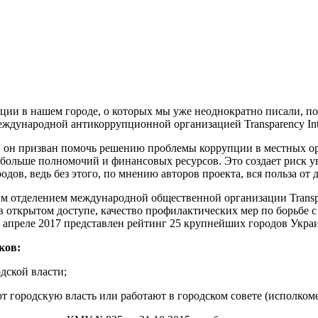
ии в нашем городе, о которых мы уже неоднократно писали, по
дународной антикоррупционной организацией Transparency Intern
, он призван помочь решению проблемы коррупции в местных о
 больше полномочий и финансовых ресурсов. Это создает риск 
дов, ведь без этого, по мнению авторов проекта, вся польза от
 отделением международной общественной организации Transpar
в открытом доступе, качество профилактических мер по борьбе 
апреле 2017 представлен рейтинг 25 крупнейших городов Украин
ков:
дской власти;
т городскую власть или работают в городском совете (исполкоме