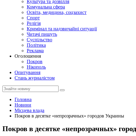
Культура та дозвілля
Комунальна сфера
Освіта, медицина, соцзахист
Спорт
Релігія
Кримінал та надзвичайні ситуації
Читачі пишуть
Суспільство
Політика
Реклама
Оголошення
Покров
Нікополь
Опитування
Стань журналістом
Головна
Новини
Місцева влада
Покров в десятке «непрозрачных» городов Украины
Покров в десятке «непрозрачных» горо