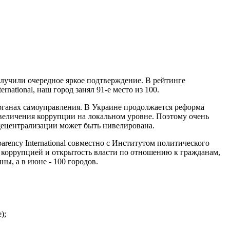
лучили очередное яркое подтверждение. В рейтинге
ational, наш город занял 91-е место из 100.
рганах самоуправления. В Украине продолжается реформа
увеличения коррупции на локальном уровне. Поэтому очень
 децентрализации может быть нивелирована.
ency International совместно с Институтом политического
с коррупцией и открытость власти по отношению к гражданам,
ы, а в июне - 100 городов.
);