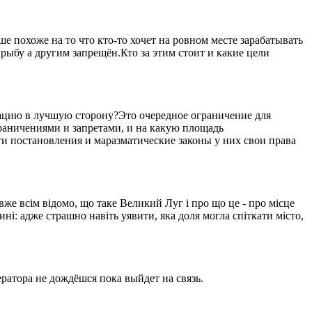
 похоже на то что кто-то хочет на ровном месте зарабатывать
рыбу а другим запрещён.Кто за этим стоит и какие цели
уацию в лучшую сторону?Это очередное ограничение для
ограничениями и запретами, и на какую площадь
ти постановления и маразматические законы у них свои права
вже всім відомо, що таке Великий Луг і про що це - про місце
ині: адже страшно навіть уявити, яка доля могла спіткати місто,
ратора не дождёшся пока выйдет на связь.