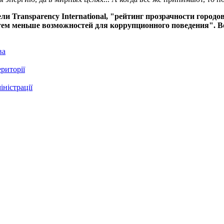
ли Transparency International, "рейтинг прозрачности городо
тем меньше возможностей для коррупционного поведения". В
ва
риторії
ністрації