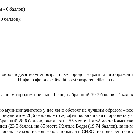
 - 6 баллов)
0 баллов);
Инфографика с сайта https://transparentcities.in.ua
рачным городом признан Львов, набравший 59,7 баллов. Также 
тью муниципалитетов у нас явно обстоят не лучшим образом – вс
 результатом 28,6 баллов. Что ж, официальный сайт горсовета у
бравший 28,6 баллов, оказался на 55 месте. На 62 месте Каменск
ец (23,5 балла), на 85 месте Желтые Воды (19,74 баллов), за ними
 город, где мэр несколько раз побывал в СИЗО по подозрению в у