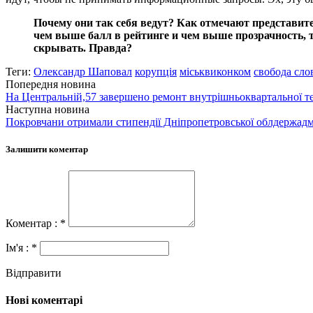
Почему они так себя ведут? Как отмечают представите
чем выше балл в рейтинге и чем выше прозрачность, 
скрывать. Правда?
Теги:
Олександр Шаповал
корупція
міськвиконком
свобода сло
Попередня новина
На Центральній,57 завершено ремонт внутрішньоквартальної те
Наступна новина
Покровчани отримали стипендії Дніпропетровської облдержадмі
Залишити коментар
Коментар : *
Ім'я : *
Відправити
Нові коментарі