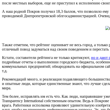
после местных выборов, еще не приступил к исполнению своих
А наш родной Покров получил 18,3 баллов, что позволило ему 
проводимой Днепропетровской облгосадминистрацией. Очевидн
Также отметим, что рейтинг оценивает не весь город, а только 
отличный повод задуматься над своим поведением и перестать 
Кстати, составители рейтинга не только критикуют,
но и дают 
подробные отчеты о выполнении городского бюджета, особенно 
коммунальных предприятий; обнародовать на официальном сай
т.д.
Рекомендаций много, и реализация подавляющего большинства и
и опытные люди, которые единственные знают, что лучше сдел
мира.
Тем более, исправлять им есть что. Как люди, направившие 
Transparency International собственным опытом. Ведь в Покров
врага. Работники исполкома проявляют удивительную изобрета
идут, чтобы не принимать информационные запросы. Эх, эту бы 