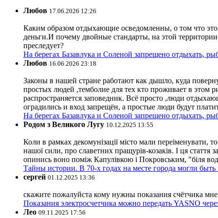
Любов
17.06.2026 12:26
Каким образом отдыхающие осведомленны, о том что это з
деньги.И почему двойные стандарты, на этой территории 
преследует?
На берегах Базавлука и Соленой запрещено отдыхать, рыб
Любов
16.06.2026 23:18
Законы в нашей стране работают как дышло, куда поверн
простых людей ,темболие для тех кто проживает в этом ри
распространяется заповедник. Всё просто ,люди отдыхающ
оградились и вход запрещён, а простые люди будут плати
На берегах Базавлука и Соленой запрещено отдыхать, рыб
Родом з Великого Лугу
10.12.2025 13:55
Коли в рамках декомунізації місто мали переіменувати, то
нашої сили, про славетних пращурів-козаків. І ця стаття з
опинись воно поміж Капулівкою і Покровським, "біля вод
Тайны истории. В 70-х годах на месте города могли быть
сергей
01.12.2025 13:36
скажите пожалуйста кому нужны показания счётчика мне и
Показания электросчетчика можно передать YASNO через
Лео
09.11.2025 17:56