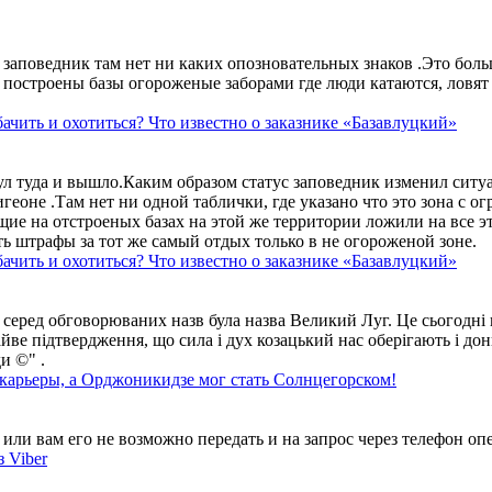
аповедник там нет ни каких опозновательных знаков .Это больше
построены базы огороженые заборами где люди катаются, ловят 
ачить и охотиться? Что известно о заказнике «Базавлуцкий»
ул туда и вышло.Каким образом статус заповедник изменил сит
геоне .Там нет ни одной таблички, где указано что это зона с 
ие на отстроеных базах на этой же территории ложили на все э
ть штрафы за тот же самый отдых только в не огороженой зоне.
ачить и охотиться? Что известно о заказнике «Базавлуцкий»
 серед обговорюваних назв була назва Великий Луг. Це сьогодні 
айве підтвердження, що сила і дух козацький нас оберігають і дон
и ©" .
 карьеры, а Орджоникидзе мог стать Солнцегорском!
ли вам его не возможно передать и на запрос через телефон опе
 Viber