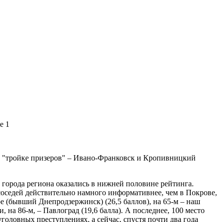
в "тройке призеров" – Ивано-Франковск и Кропивницкий
е города региона оказались в нижней половине рейтинга.
 соседей действительно намного информативнее, чем в Покрове,
ое (бывший Днепродзержинск) (26,5 баллов), на 65-м – наш
, на 86-м, – Павлоград (19,6 балла). А последнее, 100 место
головных преступлениях, а сейчас, спустя почти два года