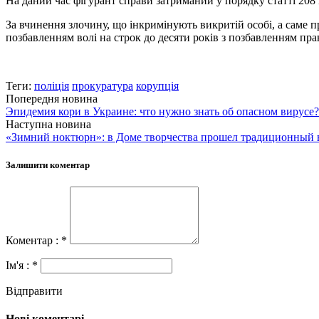
На даний час фігурант справи затриманий у порядку статті 20
За вчинення злочину, що інкримінують викритій особі, а саме 
позбавленням волі на строк до десяти років з позбавленням пра
Теги:
поліція
прокуратура
корупція
Попередня новина
Эпидемия кори в Украине: что нужно знать об опасном вирусе?
Наступна новина
«Зимний ноктюрн»: в Доме творчества прошел традиционный
Залишити коментар
Коментар : *
Ім'я : *
Відправити
Нові коментарі