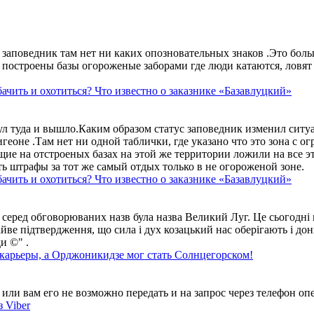
аповедник там нет ни каких опозновательных знаков .Это больше
построены базы огороженые заборами где люди катаются, ловят 
ачить и охотиться? Что известно о заказнике «Базавлуцкий»
ул туда и вышло.Каким образом статус заповедник изменил сит
геоне .Там нет ни одной таблички, где указано что это зона с 
ие на отстроеных базах на этой же территории ложили на все э
ть штрафы за тот же самый отдых только в не огороженой зоне.
ачить и охотиться? Что известно о заказнике «Базавлуцкий»
 серед обговорюваних назв була назва Великий Луг. Це сьогодні 
айве підтвердження, що сила і дух козацький нас оберігають і дон
и ©" .
 карьеры, а Орджоникидзе мог стать Солнцегорском!
ли вам его не возможно передать и на запрос через телефон опе
 Viber