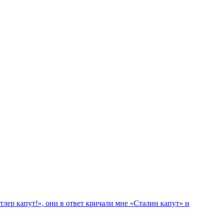
лер капут!», они в ответ кричали мне «Сталин капут» и