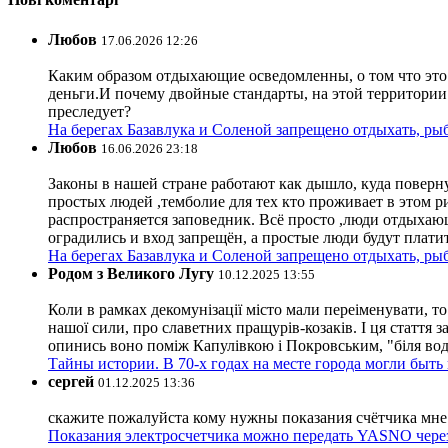
Любов
17.06.2026 12:26
Каким образом отдыхающие осведомленны, о том что это з
деньги.И почему двойные стандарты, на этой территории 
преследует?
На берегах Базавлука и Соленой запрещено отдыхать, рыб
Любов
16.06.2026 23:18
Законы в нашей стране работают как дышло, куда поверн
простых людей ,темболие для тех кто проживает в этом ри
распространяется заповедник. Всё просто ,люди отдыхающ
оградились и вход запрещён, а простые люди будут плати
На берегах Базавлука и Соленой запрещено отдыхать, рыб
Родом з Великого Лугу
10.12.2025 13:55
Коли в рамках декомунізації місто мали переіменувати, то
нашої сили, про славетних пращурів-козаків. І ця стаття з
опинись воно поміж Капулівкою і Покровським, "біля вод
Тайны истории. В 70-х годах на месте города могли быть
сергей
01.12.2025 13:36
скажите пожалуйста кому нужны показания счётчика мне и
Показания электросчетчика можно передать YASNO через