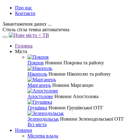
Про нас
Контакти
Завантаження даних ...
Стиль
сітла
темна
автоматична
Головна
Міста
Покров
Новини Покрова та району
Нікополь
Новини Нікополю та ройону
Марганець
Новини Марганцю
Апостолове
Новини Апостолова
Грушівка
Новини Грушівської ОТГ
Зеленодольськ
Новини Зеленодольської ОТГ
Всі міста
Новини
Місцева влада