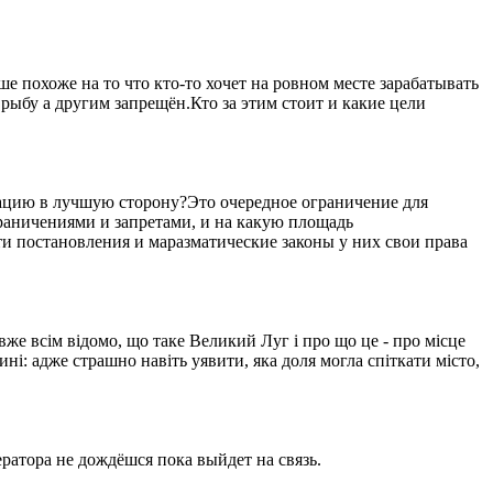
 похоже на то что кто-то хочет на ровном месте зарабатывать
рыбу а другим запрещён.Кто за этим стоит и какие цели
уацию в лучшую сторону?Это очередное ограничение для
ограничениями и запретами, и на какую площадь
ти постановления и маразматические законы у них свои права
вже всім відомо, що таке Великий Луг і про що це - про місце
ині: адже страшно навіть уявити, яка доля могла спіткати місто,
ратора не дождёшся пока выйдет на связь.