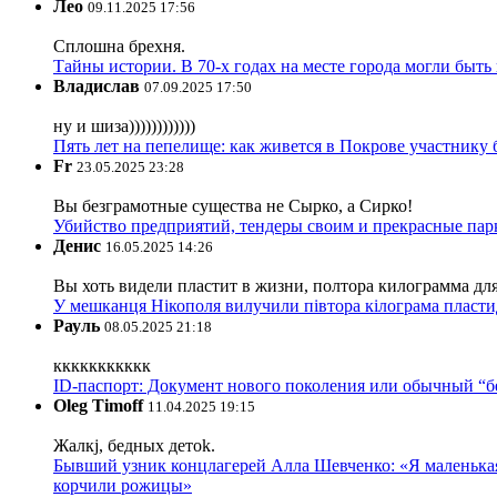
Лео
09.11.2025 17:56
Сплошна брехня.
Тайны истории. В 70-х годах на месте города могли быть
Владислав
07.09.2025 17:50
ну и шиза))))))))))))
Пять лет на пепелище: как живется в Покрове участник
Fr
23.05.2025 23:28
Вы безграмотные существа не Сырко, а Сирко!
Убийство предприятий, тендеры своим и прекрасные пар
Денис
16.05.2025 14:26
Вы хоть видели пластит в жизни, полтора килограмма дл
У мешканця Нікополя вилучили півтора кілограма пластид
Рауль
08.05.2025 21:18
ккккккккккк
ID-паспорт: Документ нового поколения или обычный “
Oleg Timoff
11.04.2025 19:15
Жалкj, бедных детok.
Бывший узник концлагерей Алла Шевченко: «Я маленькая 
корчили рожицы»