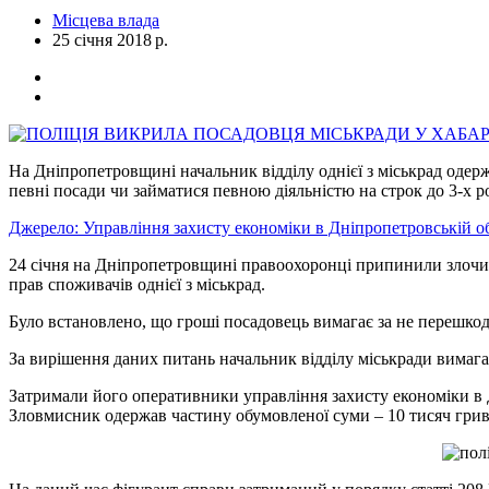
Місцева влада
25 січня 2018 р.
На Дніпропетровщині начальник відділу однієї з міськрад одер
певні посади чи займатися певною діяльністю на строк до 3-х ро
Джерело: Управління захисту економіки в Дніпропетровській об
24 січня на Дніпропетровщині правоохоронці припинили злочи
прав споживачів однієї з міськрад.
Було встановлено, що гроші посадовець вимагає за не перешкодж
За вирішення даних питань начальник відділу міськради вимага
Затримали його оперативники управління захисту економіки в Д
Зловмисник одержав частину обумовленої суми – 10 тисяч грив