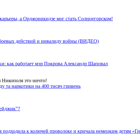
 карьеры, а Орджоникидзе мог стать Солнцегорском!
у боевых действий и инвалиду войны (ВИДЕО)
ки: как работает мэр Покрова Александр Шаповал
я Никополя это ничто!
у та наркотики на 400 тисяч гривень
бейджик”?
подходила к колючей проволоке и кричала немецким детям «Гит