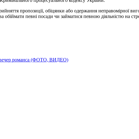
8 Кримінального процесуального кодексу України.
прийняття пропозиції, обіцянки або одержання неправомірної ви
ва обіймати певні посади чи займатися певною діяльністю на стро
 вечер романса (ФОТО, ВИДЕО)