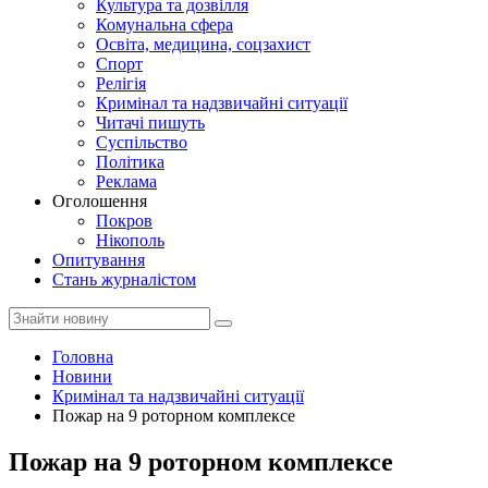
Культура та дозвілля
Комунальна сфера
Освіта, медицина, соцзахист
Спорт
Релігія
Кримінал та надзвичайні ситуації
Читачі пишуть
Суспільство
Політика
Реклама
Оголошення
Покров
Нікополь
Опитування
Стань журналістом
Головна
Новини
Кримінал та надзвичайні ситуації
Пожар на 9 роторном комплексе
Пожар на 9 роторном комплексе