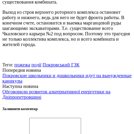
существования комбината.
Выход из строя верхнего роторного комплекса остановит
работу и нижнего, ведь для него не будет фронта работы. В
конечном счете, остановится и выемка марганцевой руды
шагающими экскаваторами. Т.е. существование всего
Чкаловского карьера №2 под вопросом. Поэтому это трагедия
не только коллектива комплекса, но и всего комбината и
жителей города.
Теги:
пожежа
події
Покровський ГЗК
Попередня новина
Покровские школьники и дошкольники идут на вынужденные
каникулы
Наступна новина
Обговорили розвиток альтернативної енергетики на
Дніпропетровщині
Залишити коментар