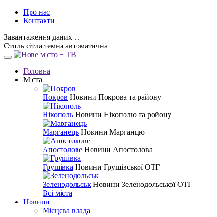
Про нас
Контакти
Завантаження даних ...
Стиль
сітла
темна
автоматична
Головна
Міста
Покров
Новини Покрова та району
Нікополь
Новини Нікополю та ройону
Марганець
Новини Марганцю
Апостолове
Новини Апостолова
Грушівка
Новини Грушівської ОТГ
Зеленодольськ
Новини Зеленодольської ОТГ
Всі міста
Новини
Місцева влада