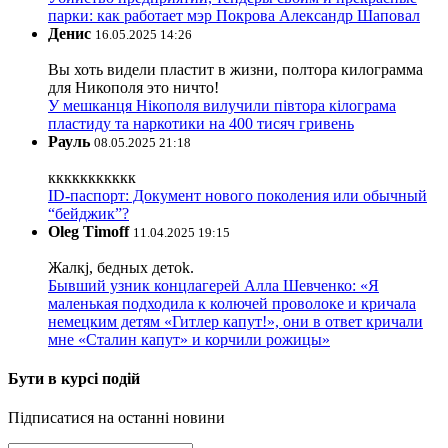
парки: как работает мэр Покрова Александр Шаповал
Денис
16.05.2025 14:26
Вы хоть видели пластит в жизни, полтора килограмма
для Никополя это ничто!
У мешканця Нікополя вилучили півтора кілограма
пластиду та наркотики на 400 тисяч гривень
Рауль
08.05.2025 21:18
ккккккккккк
ID-паспорт: Документ нового поколения или обычный
“бейджик”?
Oleg Timoff
11.04.2025 19:15
Жалкj, бедных детok.
Бывший узник концлагерей Алла Шевченко: «Я
маленькая подходила к колючей проволоке и кричала
немецким детям «Гитлер капут!», они в ответ кричали
мне «Сталин капут» и корчили рожицы»
Бути в курсі подій
Підписатися на останні новини