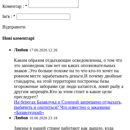
Коментар : *
Ім'я : *
Відправити
Нові коментарі
Любов
17.06.2026 12:26
Каким образом отдыхающие осведомленны, о том что
это заповедник там нет ни каких опозновательных
знаков .Это больше похоже на то что кто-то хочет на
ровном месте зарабатывать деньги.И почему двойные
стандарты, на этой территории построены базы
огороженые заборами где люди катаются, ловят рыбу а
другим запрещён.Кто за этим стоит и какие цели
преследует?
На берегах Базавлука и Соленой запрещено отдыхать,
рыбачить и охотиться? Что известно о заказнике
«Базавлуцкий»
Любов
16.06.2026 23:18
Законы в нашей стране работают как дышло, куда