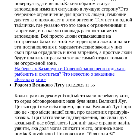
повернул туда и вышло.Каким образом статус
заповедник изменил ситуацию в лучшую сторону?Это
очередное ограничение для простых людей ,темболие
для тех кто проживает в этом ригеоне .Там нет ни одной
таблички, где указано что это зона с ограничениями и
запретами, и на какую площадь распространяется
заповедник. Всё просто ,люди отдыхающие на
отстроеных базах на этой же территории ложили на все
эти постановления и маразматические законы у них
свои права оградились и вход запрещён, а простые люди
будут платить штрафы за тот же самый отдых только в
не огороженой зоне.
На берегах Базавлука и Соленой запрещено отдыхать,
рыбачить и охотиться? Что известно о заказнике
«Базавлуцкий»
Родом з Великого Лугу
10.12.2025 13:55
Коли в рамках декомунізації місто мали переіменувати,
то серед обговорюваних назв була назва Великий Луг.
Це сьогодні вже всім відомо, що таке Великий Луг і про
що це - про місце нашої сили, про славетних пращурів-
козаків. І ця стаття зайве підтвердження, що сила і дух
козацький нас оберігають і донині: адже страшно навіть
уявити, яка доля могла спіткати місто, опинись воно
поміж Капулівкою і Покровським, "біля води ©" .