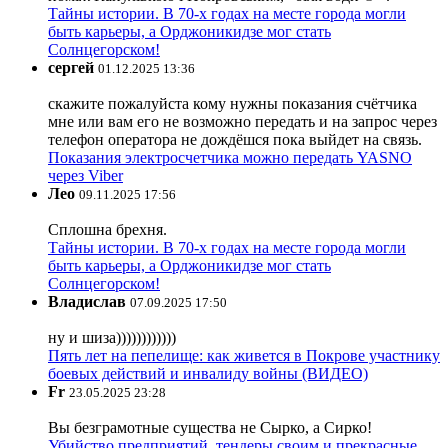
Тайны истории. В 70-х годах на месте города могли
быть карьеры, а Орджоникидзе мог стать
Солнцегорском!
сергей
01.12.2025 13:36
скажите пожалуйста кому нужны показания счётчика
мне или вам его не возможно передать и на запрос через
телефон оператора не дождёшся пока выйдет на связь.
Показания электросчетчика можно передать YASNO
через Viber
Лео
09.11.2025 17:56
Сплошна брехня.
Тайны истории. В 70-х годах на месте города могли
быть карьеры, а Орджоникидзе мог стать
Солнцегорском!
Владислав
07.09.2025 17:50
ну и шиза))))))))))))
Пять лет на пепелище: как живется в Покрове участнику
боевых действий и инвалиду войны (ВИДЕО)
Fr
23.05.2025 23:28
Вы безграмотные существа не Сырко, а Сирко!
Убийство предприятий, тендеры своим и прекрасные