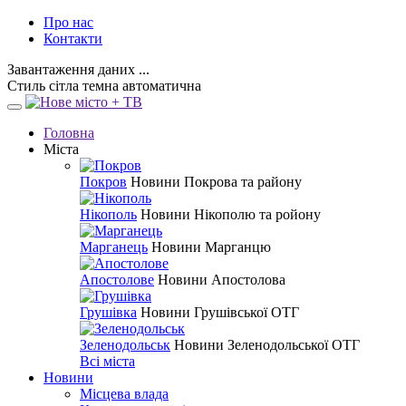
Про нас
Контакти
Завантаження даних ...
Стиль
сітла
темна
автоматична
Головна
Міста
Покров
Новини Покрова та району
Нікополь
Новини Нікополю та ройону
Марганець
Новини Марганцю
Апостолове
Новини Апостолова
Грушівка
Новини Грушівської ОТГ
Зеленодольськ
Новини Зеленодольської ОТГ
Всі міста
Новини
Місцева влада