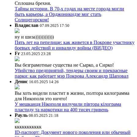
Сплошна брехня.
Тайны истории. В 70-х годах на месте города могли
быть карьеры, а Орджоникидзе мог стать
Солнцегорском!
Владислав
07.09.2025 17:50
ну и шиза))))))))))))
Пять лет на пепелище: как живется в Покрове участнику
боевых действий и инвалиду войны (ВИДЕО)
Fr
23.05.2025 23:28
Вы безграмотные существа не Сырко, а Сирко!
Убийство предприятий, тендеры своим и прекрасные
парки: как работает мэр Покрова Александр Шаповал
Денис
16.05.2025 14:26
Вы хоть видели пластит в жизни, полтора килограмма
для Никополя это ничто!
У мешканця Нікополя вилучили півтора кілограма
пластиду та наркотики на 400 тисяч гривень
Рауль
08.05.2025 21:18
ккккккккккк
ID-паспорт: Документ нового поколения или обычный