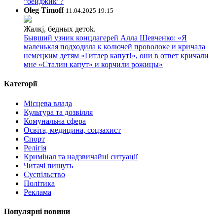
“бейджик”?
Oleg Timoff
11.04.2025 19:15
Жалкj, бедных детok.
Бывший узник концлагерей Алла Шевченко: «Я
маленькая подходила к колючей проволоке и кричала
немецким детям «Гитлер капут!», они в ответ кричали
мне «Сталин капут» и корчили рожицы»
Категорії
Місцева влада
Культура та дозвілля
Комунальна сфера
Освіта, медицина, соцзахист
Спорт
Релігія
Кримінал та надзвичайні ситуації
Читачі пишуть
Суспільство
Політика
Реклама
Популярні новини