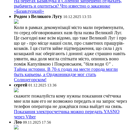
На берегах Базавлука и Соленой запрещено отдыхать,
рыбачить и охотиться? Что известно о заказнике
«Базавлуцкий»
Родом з Великого Лугу
10.12.2025 13:55
Коли в рамках декомунізації місто мали переіменувати,
то серед обговорюваних назв була назва Великий Луг.
Це сьогодні вже всім відомо, що таке Великий Луг і про
що це - про місце нашої сили, про славетних пращурів-
козаків. І ця стаття зайве підтвердження, що сила і дух
козацький нас оберігають і донині: адже страшно навіть
уявити, яка доля могла спіткати місто, опинись воно
поміж Капулівкою і Покровським, "біля води ©" .
Тайны истории. В 70-х годах на месте города могли
быть карьеры, а Орджоникидзе мог стать
Солнцегорском!
сергей
01.12.2025 13:36
скажите пожалуйста кому нужны показания счётчика
мне или вам его не возможно передать и на запрос через
телефон оператора не дождёшся пока выйдет на связь.
Показания электросчетчика можно передать YASNO
через Viber
Лео
09.11.2025 17:56