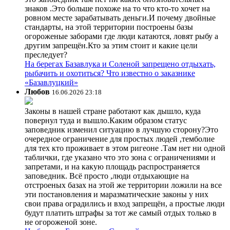
знаков .Это больше похоже на то что кто-то хочет на
ровном месте зарабатывать деньги.И почему двойные
стандарты, на этой территории построены базы
огороженые заборами где люди катаются, ловят рыбу а
другим запрещён.Кто за этим стоит и какие цели
преследует?
На берегах Базавлука и Соленой запрещено отдыхать,
рыбачить и охотиться? Что известно о заказнике
«Базавлуцкий»
Любов
16.06.2026 23:18
Законы в нашей стране работают как дышло, куда
повернул туда и вышло.Каким образом статус
заповедник изменил ситуацию в лучшую сторону?Это
очередное ограничение для простых людей ,темболие
для тех кто проживает в этом ригеоне .Там нет ни одной
таблички, где указано что это зона с ограничениями и
запретами, и на какую площадь распространяется
заповедник. Всё просто ,люди отдыхающие на
отстроеных базах на этой же территории ложили на все
эти постановления и маразматические законы у них
свои права оградились и вход запрещён, а простые люди
будут платить штрафы за тот же самый отдых только в
не огороженой зоне.