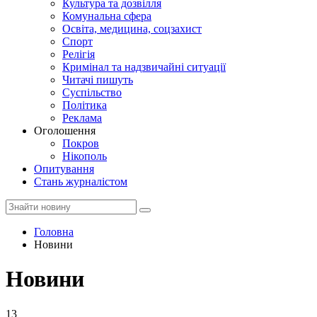
Культура та дозвілля
Комунальна сфера
Освіта, медицина, соцзахист
Спорт
Релігія
Кримінал та надзвичайні ситуації
Читачі пишуть
Суспільство
Політика
Реклама
Оголошення
Покров
Нікополь
Опитування
Стань журналістом
Головна
Новини
Новини
13