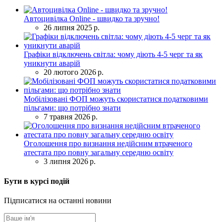
Автоцивілка Online - швидко та зручно!
26 липня 2025 р.
Графіки відключень світла: чому діють 4-5 черг та як
уникнути аварій
20 лютого 2026 р.
Мобілізовані ФОП можуть скористатися податковими
пільгами: що потрібно знати
7 травня 2026 р.
Оголошення про визнання недійсним втраченого
атестата про повну загальну середню освіту
3 липня 2026 р.
Бути в курсі подій
Підписатися на останні новини