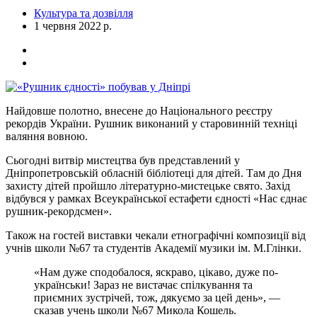
Культура та дозвілля
1 червня 2022 р.
Найдовше полотно, внесене до Національного реєстру
рекордів України. Рушник виконаний у старовинній техніці
валяння вовною.
Сьогодні витвір мистецтва був представлений у
Дніпропетровській обласній бібліотеці для дітей. Там до Дня
захисту дітей пройшло літературно-мистецьке свято. Захід
відбувся у рамках Всеукраїнської естафети єдності «Нас єднає
рушник-рекордсмен».
Також на гостей виставки чекали етнографічні композиції від
учнів школи №67 та студентів Академії музики ім. М.Глінки.
«Нам дуже сподобалося, яскраво, цікаво, дуже по-
українськи! Зараз не вистачає спілкування та
приємних зустрічей, тож, дякуємо за цей день», —
сказав учень школи №67 Микола Кошель.