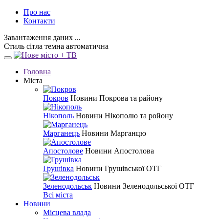
Про нас
Контакти
Завантаження даних ...
Стиль
сітла
темна
автоматична
Головна
Міста
Покров
Новини Покрова та району
Нікополь
Новини Нікополю та ройону
Марганець
Новини Марганцю
Апостолове
Новини Апостолова
Грушівка
Новини Грушівської ОТГ
Зеленодольськ
Новини Зеленодольської ОТГ
Всі міста
Новини
Місцева влада