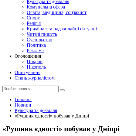
Культура та дозвілля
Комунальна сфера
Освіта, медицина, соцзахист
Спорт
Релігія
Кримінал та надзвичайні ситуації
Читачі пишуть
Суспільство
Політика
Реклама
Оголошення
Покров
Нікополь
Опитування
Стань журналістом
Головна
Новини
Культура та дозвілля
«Рушник єдності» побував у Дніпрі
«Рушник єдності» побував у Дніпрі