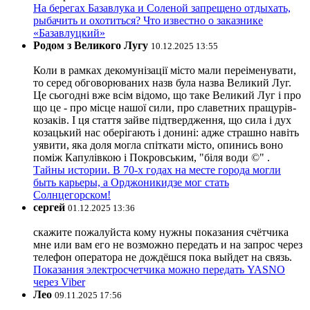
На берегах Базавлука и Соленой запрещено отдыхать,
рыбачить и охотиться? Что известно о заказнике
«Базавлуцкий»
Родом з Великого Лугу
10.12.2025 13:55
Коли в рамках декомунізації місто мали переіменувати,
то серед обговорюваних назв була назва Великий Луг.
Це сьогодні вже всім відомо, що таке Великий Луг і про
що це - про місце нашої сили, про славетних пращурів-
козаків. І ця стаття зайве підтвердження, що сила і дух
козацький нас оберігають і донині: адже страшно навіть
уявити, яка доля могла спіткати місто, опинись воно
поміж Капулівкою і Покровським, "біля води ©" .
Тайны истории. В 70-х годах на месте города могли
быть карьеры, а Орджоникидзе мог стать
Солнцегорском!
сергей
01.12.2025 13:36
скажите пожалуйста кому нужны показания счётчика
мне или вам его не возможно передать и на запрос через
телефон оператора не дождёшся пока выйдет на связь.
Показания электросчетчика можно передать YASNO
через Viber
Лео
09.11.2025 17:56