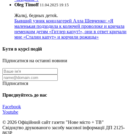
Oleg Timoff
11.04.2025 19:15
Жалкj, бедных детok.
Бывший узник концлагерей Алла Шевченко: «Я
маленькая подходила к колючей проволоке и кричала
немецким детям «Гитлер капут!», они в ответ кричали
мне «Сталин капут» и корчили рожицы»
Бути в курсі подій
Підписатися на останні новини
Підписатися
Приєднуйтесь до нас
Facebook
Youtube
© 2026 Офіційний сайт газети "Нове мiсто + ТВ"
Свідоцтво друкованого засобу масової інформації ДП 2125-
863Р