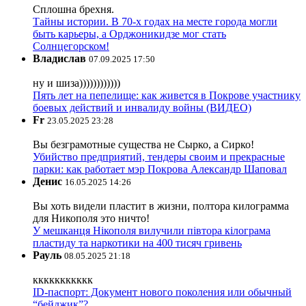
Сплошна брехня.
Тайны истории. В 70-х годах на месте города могли
быть карьеры, а Орджоникидзе мог стать
Солнцегорском!
Владислав
07.09.2025 17:50
ну и шиза))))))))))))
Пять лет на пепелище: как живется в Покрове участнику
боевых действий и инвалиду войны (ВИДЕО)
Fr
23.05.2025 23:28
Вы безграмотные существа не Сырко, а Сирко!
Убийство предприятий, тендеры своим и прекрасные
парки: как работает мэр Покрова Александр Шаповал
Денис
16.05.2025 14:26
Вы хоть видели пластит в жизни, полтора килограмма
для Никополя это ничто!
У мешканця Нікополя вилучили півтора кілограма
пластиду та наркотики на 400 тисяч гривень
Рауль
08.05.2025 21:18
ккккккккккк
ID-паспорт: Документ нового поколения или обычный
“бейджик”?