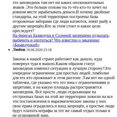
это заповедник там нет ни каких опозновательных
знаков .Это больше похоже на то что кто-то хочет на
ровном месте зарабатывать деньги.И почему двойные
стандарты, на этой территории построены базы
огороженые заборами где люди катаются, ловят рыбу а
другим запрещён.Кто за этим стоит и какие цели
преследует?
На берегах Базавлука и Соленой запрещено отдыхать,
рыбачить и охотиться? Что известно о заказнике
«Базавлуцкий»
Любов
16.06.2026 23:18
Законы в нашей стране работают как дышло, куда
повернул туда и вышло.Каким образом статус
заповедник изменил ситуацию в лучшую сторону?Это
очередное ограничение для простых людей ,темболие
для тех кто проживает в этом ригеоне .Там нет ни одной
таблички, где указано что это зона с ограничениями и
запретами, и на какую площадь распространяется
заповедник. Всё просто ,люди отдыхающие на
отстроеных базах на этой же территории ложили на все
эти постановления и маразматические законы у них
свои права оградились и вход запрещён, а простые люди
будут платить штрафы за тот же самый отдых только в
не огороженой зоне.