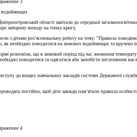
х водоймищах
іпропетровській області завітали до середньої загальноосвітнь
ро заборону виходу на тонку кригу.
овели з дітьми роз’яснювальну роботу на тему: "Правила поведін
о, як необхідно поводитися на зимових водоймищах та вручено ін
рмі розповіли, що в зимовий період під час зниження температу
еобхідно поводитися та одягатися аби запобігти негативним насл
 вступу до вищих навчальних закладів системи Державної служби 
проводять постійно, щоб діти завжди пам’ятали правила особисто