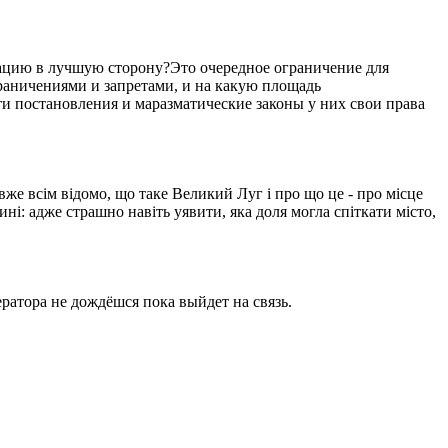
уацию в лучшую сторону?Это очередное ограничение для
ограничениями и запретами, и на какую площадь
ти постановления и маразматические законы у них свои права
вже всім відомо, що таке Великий Луг і про що це - про місце
ині: адже страшно навіть уявити, яка доля могла спіткати місто,
ратора не дождёшся пока выйдет на связь.