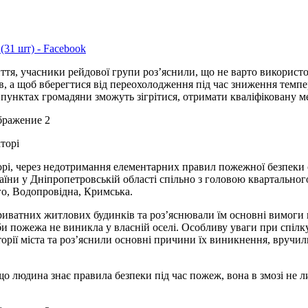
(31 шт) - Facebook
тя, учасники рейдової групи роз’яснили, що не варто використов
в, а щоб вберегтися від переохолодження під час зниження темпе
х пунктах громадяни зможуть зігрітися, отримати кваліфіковану 
торі
рі, через недотримання елементарних правил пожежної безпеки
ни у Дніпропетровській області спільно з головою квартальног
о, Водопровідна, Кримська.
иватних житлових будинків та роз’яснювали їм основні вимоги по
и пожежа не виникла у власній оселі. Особливу уваги при спілк
орії міста та роз’яснили основні причини їх виникнення, вручи
 людина знає правила безпеки під час пожеж, вона в змозі не л