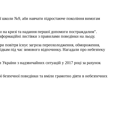
ої школи №9, аби навчати підростаюче покоління вимогам
ки на кризі та надання першої допомоги постраждалим".
формаційні листівки з правилами поведінки на льоду.
ри повітря існує загроза переохолодження, обмороження,
ідкам під час зимового відпочинку. Нагадали про небезпеку
України з надзвичайних ситуацій у 2017 році за рахунок
ї безпечної поведінки та вміли грамотно діяти в небезпечних