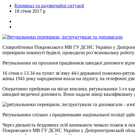
Кримінал та надзвичайні ситуації
18 січня 2017 р.
Співробітники Покровського МВ ГУ ДСНС України у Дніпропет
перевіряли покинуті будівлі, проводили роз’яснювальну роботу
Рятувальники на прохання працівників швидкої допомоги відчи
16 січня о 13.34 на пункт зв’язку 44-ї державної пожежно-ряту
жінка 1941 року народження впала на підлогу, на телефонні дзв
Оперативно прибувши на місце виклику, рятувальники 1-го кар
швидкої медичної допомоги. Вони надали жінці кваліфіковану до
Рятувальники спільно з працівниками національної поліції зді
Через діяльність бездомних осіб виникають чимало пожеж в неж
Покровського МВ ГУ ДСНС України у Дніпропетровській області 