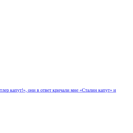
лер капут!», они в ответ кричали мне «Сталин капут» и