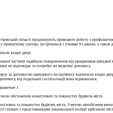
ровській області продовжують проводити роботу з профілактик
 у приватному секторі, зустрічалися з учнями 9-ї школи, а тако
нили вхідні двері
вальної частини надійшло повідомлення від працівників швидкої м
інки не відповідає та потребує на медичну допомогу.
аулу за допомогою шанцевого інструменту відчинили вхідні две
помогу, від подальшої госпіталізації вона відмовилася.
йснили обстеження нежитлових та покинутих будівель міста
итлових та покинутих будівлях міста. З метою запобігання вини
спільно з представниками національної поліції здійснили обсте