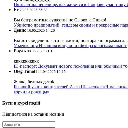
Пять лет на пепелище: как живется в Покрове участник
Fr
23.05.2025 23:28
Вы безграмотные существа не Сырко, а Сирко!
Убийство предприятий, тендеры своим и прекрасные пар
Денис
16.05.2025 14:26
Вы хоть видели пластит в жизни, полтора килограмма дл
У мешканця Нікополя вилучили півтора кілограма пластид
Рауль
08.05.2025 21:18
ккккккккккк
ID-паспорт: Документ нового поколения или обычный “
Oleg Timoff
11.04.2025 19:15
Жалкj, бедных детok.
Бывший узник концлагерей Алла Шевченко: «Я маленькая 
корчили рожицы»
Бути в курсі подій
Підписатися на останні новини