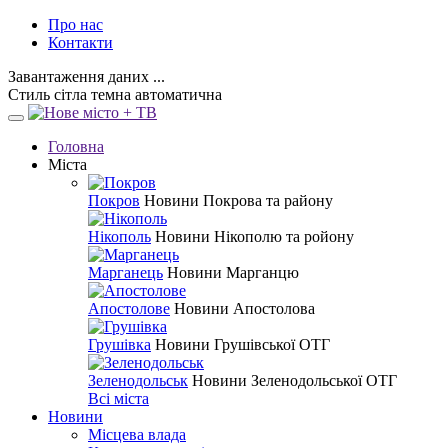
Про нас
Контакти
Завантаження даних ...
Стиль
сітла
темна
автоматична
Головна
Міста
Покров
Новини Покрова та району
Нікополь
Новини Нікополю та ройону
Марганець
Новини Марганцю
Апостолове
Новини Апостолова
Грушівка
Новини Грушівської ОТГ
Зеленодольськ
Новини Зеленодольської ОТГ
Всі міста
Новини
Місцева влада