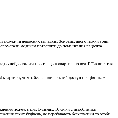
и пожеж та нещасних випадків. Зокрема, цього тижня вони
ж допомагали медикам потрапити до помешкання пацієнта.
едичної допомоги про те, що в квартирі по вул. Г.Тикви літня
рі квартири, чим забезпечили вільний доступ працівникам
кнення пожеж в цих будівлях, 16 січня співробітники
ження таких будівель, де перебувають безхатченки та особи,