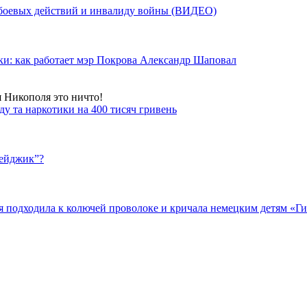
у боевых действий и инвалиду войны (ВИДЕО)
ки: как работает мэр Покрова Александр Шаповал
я Никополя это ничто!
у та наркотики на 400 тисяч гривень
бейджик”?
подходила к колючей проволоке и кричала немецким детям «Гит