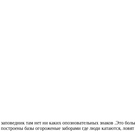
аповедник там нет ни каких опозновательных знаков .Это больше
построены базы огороженые заборами где люди катаются, ловят 