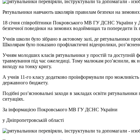
Рятувальники навчають школярів правилам безпеки на зимови
18 січня співробітники Покровського МВ ГУ ДСНС України у Дн
безпечної поведінки на зимових водоймищах та попередити їх п
Учнів школи було зібрано в актовому залі, де рятувальники пр
Школярам було показано профілактичні відеоролики, роз’яснен
Учням молодших класів рятувальники у простій та доступній фо
травмування під час ожеледиці. Тому малюкам роз’яснили, як н
виходу на тонку кригу.
А учнів 11-го класу додатково проінформували про можливість
державного бюджету.
Подібні роз’яснювальні заходи в закладах освіти рятувальники 
ситуаціях.
За інформацією Покровського МВ ГУ ДСНС України
у Дніпропетровській області