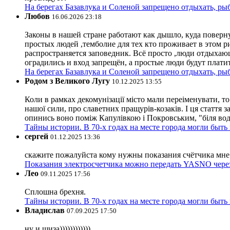
На берегах Базавлука и Соленой запрещено отдыхать, рыб
Любов
16.06.2026 23:18
Законы в нашей стране работают как дышло, куда поверн
простых людей ,темболие для тех кто проживает в этом ри
распространяется заповедник. Всё просто ,люди отдыхающ
оградились и вход запрещён, а простые люди будут плати
На берегах Базавлука и Соленой запрещено отдыхать, рыб
Родом з Великого Лугу
10.12.2025 13:55
Коли в рамках декомунізації місто мали переіменувати, то
нашої сили, про славетних пращурів-козаків. І ця стаття з
опинись воно поміж Капулівкою і Покровським, "біля вод
Тайны истории. В 70-х годах на месте города могли быть
сергей
01.12.2025 13:36
скажите пожалуйста кому нужны показания счётчика мне и
Показания электросчетчика можно передать YASNO через
Лео
09.11.2025 17:56
Сплошна брехня.
Тайны истории. В 70-х годах на месте города могли быть
Владислав
07.09.2025 17:50
ну и шиза))))))))))))