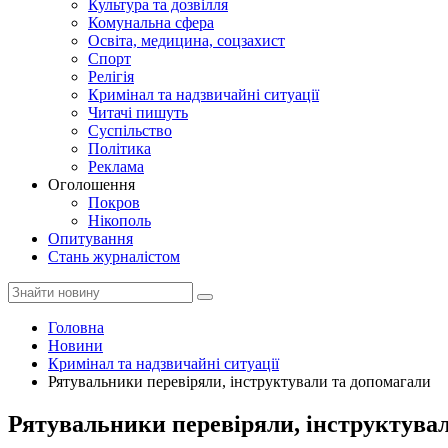
Культура та дозвілля
Комунальна сфера
Освіта, медицина, соцзахист
Спорт
Релігія
Кримінал та надзвичайні ситуації
Читачі пишуть
Суспільство
Політика
Реклама
Оголошення
Покров
Нікополь
Опитування
Стань журналістом
Головна
Новини
Кримінал та надзвичайні ситуації
Рятувальники перевіряли, інструктували та допомагали
Рятувальники перевіряли, інструктува