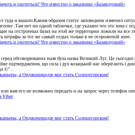
ачить и охотиться? Что известно о заказнике «Базавлуцкий»
ул туда и вышло.Каким образом статус заповедник изменил сит
геоне .Там нет ни одной таблички, где указано что это зона с 
ие на отстроеных базах на этой же территории ложили на все э
ть штрафы за тот же самый отдых только в не огороженой зоне.
ачить и охотиться? Что известно о заказнике «Базавлуцкий»
 серед обговорюваних назв була назва Великий Луг. Це сьогодні 
айве підтвердження, що сила і дух козацький нас оберігають і дон
и ©" .
 карьеры, а Орджоникидзе мог стать Солнцегорском!
ли вам его не возможно передать и на запрос через телефон опе
 Viber
 карьеры, а Орджоникидзе мог стать Солнцегорском!