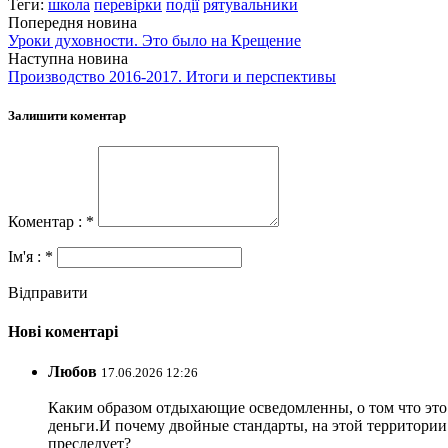
Теги:
школа
перевірки
події
рятувальники
Попередня новина
Уроки духовности. Это было на Крещение
Наступна новина
Производство 2016-2017. Итоги и перспективы
Залишити коментар
Коментар : *
Ім'я : *
Відправити
Нові коментарі
Любов
17.06.2026 12:26
Каким образом отдыхающие осведомленны, о том что это з
деньги.И почему двойные стандарты, на этой территории 
преследует?