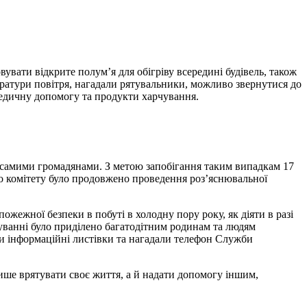
увати відкрите полум’я для обігріву всередині будівель, також
ратури повітря, нагадали рятувальники, можливо звернутися до
медичну допомогу та продукти харчування.
 самими громадянами. З метою запобігання таким випадкам 17
о комітету було продовжено проведення роз’яснювальної
жежної безпеки в побуті в холодну пору року, як діяти в разі
уванні було приділено багатодітним родинам та людям
ли інформаційні листівки та нагадали телефон Служби
ише врятувати своє життя, а й надати допомогу іншим,