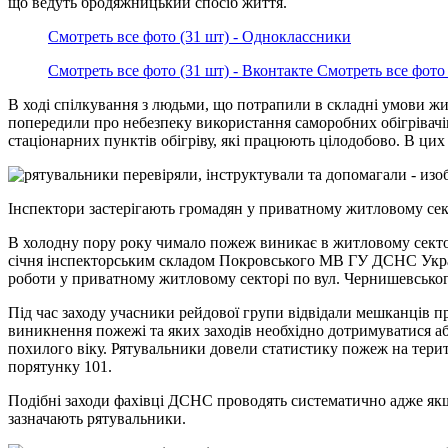
що ведуть бродяжницький спосіб життя.
Смотреть все фото (31 шт) - Одноклассники
Смотреть все фото (31 шт) - Вконтакте
Смотреть все фото 
В ході спілкування з людьми, що потрапили в складні умови жит
попередили про небезпеку використання саморобних обігрівачі
стаціонарних пунктів обігріву, які працюють цілодобово. В ци
Інспектори застерігають громадян у приватному житловому сек
В холодну пору року чимало пожеж виникає в житловому секто
січня інспекторським складом Покровського МВ ГУ ДСНС Украї
роботи у приватному житловому секторі по вул. Чернишевськог
Під час заходу учасники рейдової групи відвідали мешканців пр
виникнення пожежі та яких заходів необхідно дотримуватися аб
похилого віку. Рятувальники довели статистику пожеж на терит
порятунку 101.
Подібні заходи фахівці ДСНС проводять систематично адже якщо
зазначають рятувальники.