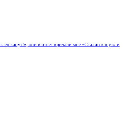
лер капут!», они в ответ кричали мне «Сталин капут» и