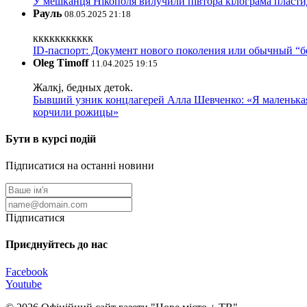
У мешканця Нікополя вилучили півтора кілограма пластид
Рауль
08.05.2025 21:18
ккккккккккк
ID-паспорт: Документ нового поколения или обычный “
Oleg Timoff
11.04.2025 19:15
Жалкj, бедных детok.
Бывший узник концлагерей Алла Шевченко: «Я маленькая 
корчили рожицы»
Бути в курсі подій
Підписатися на останні новини
Підписатися
Приєднуйтесь до нас
Facebook
Youtube