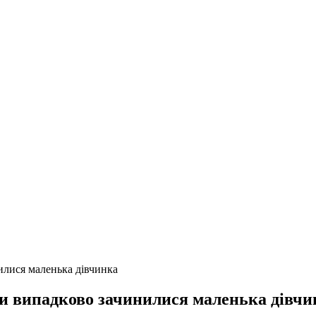
илися маленька дівчинка
ми випадково зачинилися маленька дівчи