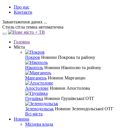
Про нас
Контакти
Завантаження даних ...
Стиль
сітла
темна
автоматична
Головна
Міста
Покров
Новини Покрова та району
Нікополь
Новини Нікополю та ройону
Марганець
Новини Марганцю
Апостолове
Новини Апостолова
Грушівка
Новини Грушівської ОТГ
Зеленодольськ
Новини Зеленодольської ОТГ
Всі міста
Новини
Місцева влада