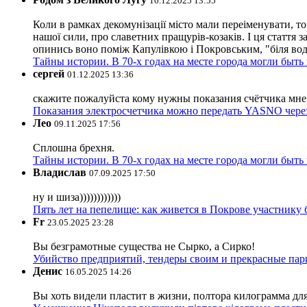
10.12.2025 13:55
Коли в рамках декомунізації місто мали переіменувати, то
нашої сили, про славетних пращурів-козаків. І ця стаття з
опинись воно поміж Капулівкою і Покровським, "біля вод
Тайны истории. В 70-х годах на месте города могли быть
сергей
01.12.2025 13:36
скажите пожалуйста кому нужны показания счётчика мне и
Показания электросчетчика можно передать YASNO через
Лео
09.11.2025 17:56
Сплошна брехня.
Тайны истории. В 70-х годах на месте города могли быть
Владислав
07.09.2025 17:50
ну и шиза))))))))))))
Пять лет на пепелище: как живется в Покрове участник
Fr
23.05.2025 23:28
Вы безграмотные существа не Сырко, а Сирко!
Убийство предприятий, тендеры своим и прекрасные пар
Денис
16.05.2025 14:26
Вы хоть видели пластит в жизни, полтора килограмма дл