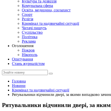
Культура та дозвілля
Комунальна сфера
Освіта, медицина, соцзахист
Спорт
Релігія
Кримінал та надзвичайні ситуації
Читачі пишуть
Суспільство
Політика
Реклама
Оголошення
Покров
Нікополь
Опитування
Стань журналістом
Головна
Новини
Кримінал та надзвичайні ситуації
Рятувальники відчинили двері, за якими випадково зачин
Рятувальники відчинили двері, за яки