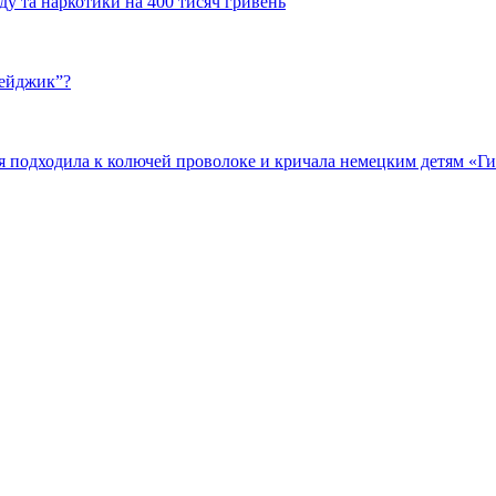
у та наркотики на 400 тисяч гривень
бейджик”?
подходила к колючей проволоке и кричала немецким детям «Гит