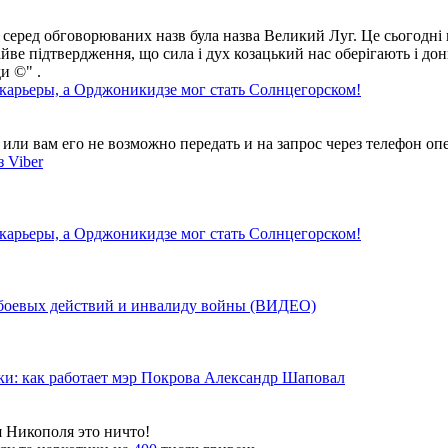
 серед обговорюваних назв була назва Великий Луг. Це сьогодні 
айве підтвердження, що сила і дух козацький нас оберігають і дон
и ©" .
 карьеры, а Орджоникидзе мог стать Солнцегорском!
ли вам его не возможно передать и на запрос через телефон опе
 Viber
 карьеры, а Орджоникидзе мог стать Солнцегорском!
у боевых действий и инвалиду войны (ВИДЕО)
ки: как работает мэр Покрова Александр Шаповал
я Никополя это ничто!