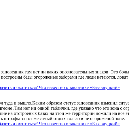
аповедник там нет ни каких опозновательных знаков .Это больше
построены базы огороженые заборами где люди катаются, ловят 
ачить и охотиться? Что известно о заказнике «Базавлуцкий»
ул туда и вышло.Каким образом статус заповедник изменил сит
геоне .Там нет ни одной таблички, где указано что это зона с 
ие на отстроеных базах на этой же территории ложили на все э
ть штрафы за тот же самый отдых только в не огороженой зоне.
ачить и охотиться? Что известно о заказнике «Базавлуцкий»