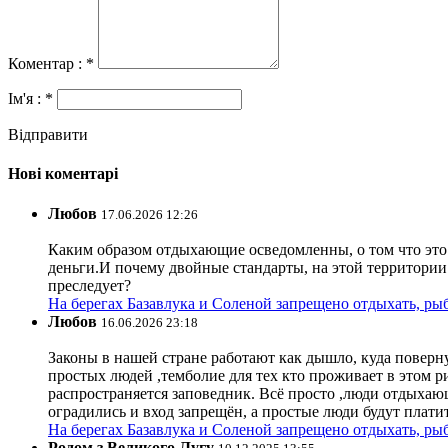
Коментар : *
Ім'я : *
Відправити
Нові коментарі
Любов
17.06.2026 12:26
Каким образом отдыхающие осведомленны, о том что это з
деньги.И почему двойные стандарты, на этой территории 
преследует?
На берегах Базавлука и Соленой запрещено отдыхать, рыб
Любов
16.06.2026 23:18
Законы в нашей стране работают как дышло, куда поверн
простых людей ,темболие для тех кто проживает в этом ри
распространяется заповедник. Всё просто ,люди отдыхающ
оградились и вход запрещён, а простые люди будут плати
На берегах Базавлука и Соленой запрещено отдыхать, рыб
Родом з Великого Лугу