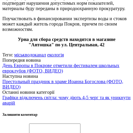
подтвердят нарушения допустимых норм показателей,
материалы буду переданы в природоохранную прокуратуру.
Поучаствовать в финансировании экспертизы воды и стоков
может каждый житель города Покров, причем по своим
возможностям.
Урна для сбора средств находится в магазине
"Антошка" по ул. Центральная, 42
Теги:
міськводоканал
екологія
Попередня новина
День Европы в Покрове отметили фестивалем школьных
евроклубов (ФОТО, ВИДЕО)
Наступна новина
Престольный праздник в храме Иоанна Богослова (ФОТО,
ВИДЕО)
Останні новини категорії
Графіки відключень світла: чому діють 4-5 черг та як уникнути
аварій
Залишити коментар