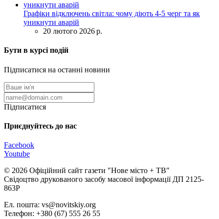
Графіки відключень світла: чому діють 4-5 черг та як
уникнути аварій
20 лютого 2026 р.
Бути в курсі подій
Підписатися на останні новини
Підписатися
Приєднуйтесь до нас
Facebook
Youtube
© 2026 Офіційний сайт газети "Нове мiсто + ТВ"
Свідоцтво друкованого засобу масової інформації ДП 2125-
863Р
Ел. пошта: vs@novitskiy.org
Телефон: +380 (67) 555 26 55