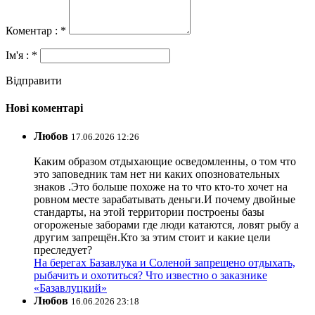
Коментар : *
Ім'я : *
Відправити
Нові коментарі
Любов
17.06.2026 12:26
Каким образом отдыхающие осведомленны, о том что
это заповедник там нет ни каких опозновательных
знаков .Это больше похоже на то что кто-то хочет на
ровном месте зарабатывать деньги.И почему двойные
стандарты, на этой территории построены базы
огороженые заборами где люди катаются, ловят рыбу а
другим запрещён.Кто за этим стоит и какие цели
преследует?
На берегах Базавлука и Соленой запрещено отдыхать,
рыбачить и охотиться? Что известно о заказнике
«Базавлуцкий»
Любов
16.06.2026 23:18