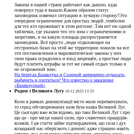
Законы в нашей стране работают как дышло, куда
повернул туда и вышло.Каким образом статус
заповедник изменил ситуацию в лучшую сторону?Это
очередное ограничение для простых людей ,темболие
для тех кто проживает в этом ригеоне .Там нет ни одной
таблички, где указано что это зона с ограничениями и
запретами, и на какую площадь распространяется
заповедник. Всё просто ,люди отдыхающие на
отстроеных базах на этой же территории ложили на все
эти постановления и маразматические законы у них
свои права оградились и вход запрещён, а простые люди
будут платить штрафы за тот же самый отдых только в
не огороженой зоне.
На берегах Базавлука и Соленой запрещено отдыхать,
рыбачить и охотиться? Что известно о заказнике
«Базавлуцкий»
Родом з Великого Лугу
10.12.2025 13:55
Коли в рамках декомунізації місто мали переіменувати,
то серед обговорюваних назв була назва Великий Луг.
Це сьогодні вже всім відомо, що таке Великий Луг і про
що це - про місце нашої сили, про славетних пращурів-
козаків. І ця стаття зайве підтвердження, що сила і дух
козацький нас оберігають і донині: адже страшно навіть
уявити, яка доля могла спіткати місто, опинись воно