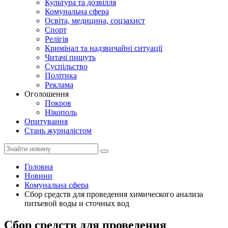
Культура та дозвілля
Комунальна сфера
Освіта, медицина, соцзахист
Спорт
Релігія
Кримінал та надзвичайні ситуації
Читачі пишуть
Суспільство
Політика
Реклама
Оголошення
Покров
Нікополь
Опитування
Стань журналістом
Головна
Новини
Комунальна сфера
Сбор средств для проведения химического анализа
питьевой воды и сточных вод
Сбор средств для проведения