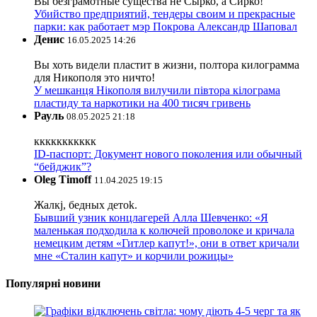
Вы безграмотные существа не Сырко, а Сирко!
Убийство предприятий, тендеры своим и прекрасные
парки: как работает мэр Покрова Александр Шаповал
Денис
16.05.2025 14:26
Вы хоть видели пластит в жизни, полтора килограмма
для Никополя это ничто!
У мешканця Нікополя вилучили півтора кілограма
пластиду та наркотики на 400 тисяч гривень
Рауль
08.05.2025 21:18
ккккккккккк
ID-паспорт: Документ нового поколения или обычный
“бейджик”?
Oleg Timoff
11.04.2025 19:15
Жалкj, бедных детok.
Бывший узник концлагерей Алла Шевченко: «Я
маленькая подходила к колючей проволоке и кричала
немецким детям «Гитлер капут!», они в ответ кричали
мне «Сталин капут» и корчили рожицы»
Популярні новини