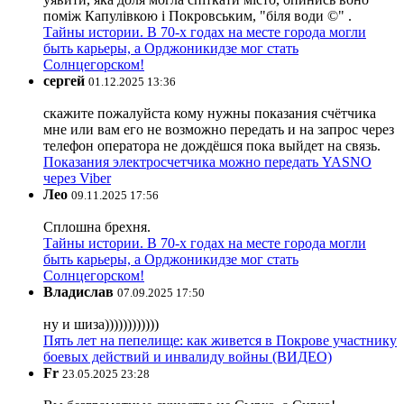
поміж Капулівкою і Покровським, "біля води ©" .
Тайны истории. В 70-х годах на месте города могли
быть карьеры, а Орджоникидзе мог стать
Солнцегорском!
сергей
01.12.2025 13:36
скажите пожалуйста кому нужны показания счётчика
мне или вам его не возможно передать и на запрос через
телефон оператора не дождёшся пока выйдет на связь.
Показания электросчетчика можно передать YASNO
через Viber
Лео
09.11.2025 17:56
Сплошна брехня.
Тайны истории. В 70-х годах на месте города могли
быть карьеры, а Орджоникидзе мог стать
Солнцегорском!
Владислав
07.09.2025 17:50
ну и шиза))))))))))))
Пять лет на пепелище: как живется в Покрове участнику
боевых действий и инвалиду войны (ВИДЕО)
Fr
23.05.2025 23:28