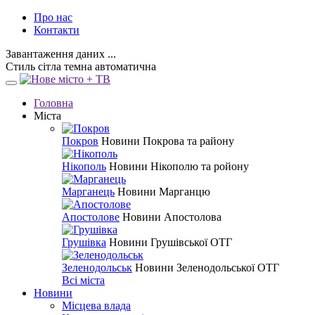
Про нас
Контакти
Завантаження даних ...
Стиль
сітла
темна
автоматична
Головна
Міста
Покров
Новини Покрова та району
Нікополь
Новини Нікополю та ройону
Марганець
Новини Марганцю
Апостолове
Новини Апостолова
Грушівка
Новини Грушівської ОТГ
Зеленодольськ
Новини Зеленодольської ОТГ
Всі міста
Новини
Місцева влада