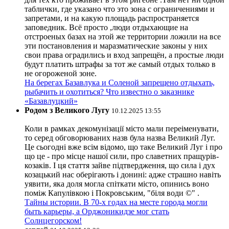
таблички, где указано что это зона с ограничениями и
запретами, и на какую площадь распространяется
заповедник. Всё просто ,люди отдыхающие на
отстроеных базах на этой же территории ложили на все
эти постановления и маразматические законы у них
свои права оградились и вход запрещён, а простые люди
будут платить штрафы за тот же самый отдых только в
не огороженой зоне.
На берегах Базавлука и Соленой запрещено отдыхать,
рыбачить и охотиться? Что известно о заказнике
«Базавлуцкий»
Родом з Великого Лугу
10.12.2025 13:55
Коли в рамках декомунізації місто мали переіменувати,
то серед обговорюваних назв була назва Великий Луг.
Це сьогодні вже всім відомо, що таке Великий Луг і про
що це - про місце нашої сили, про славетних пращурів-
козаків. І ця стаття зайве підтвердження, що сила і дух
козацький нас оберігають і донині: адже страшно навіть
уявити, яка доля могла спіткати місто, опинись воно
поміж Капулівкою і Покровським, "біля води ©" .
Тайны истории. В 70-х годах на месте города могли
быть карьеры, а Орджоникидзе мог стать
Солнцегорском!