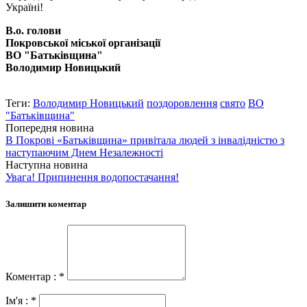
Україні!
В.о. голови
Покровської міської організації
ВО "Батьківщина"
Володимир Новицький
Теги:
Володимир Новицький
поздоровлення
свято
ВО
"Батьківщина"
Попередня новина
В Покрові «Батьківщина» привітала людей з інвалідністю з
наступаючим Днем Незалежності
Наступна новина
Увага! Припинення водопостачання!
Залишити коментар
Коментар : *
Ім'я : *