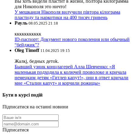
Вы хоть видели пластит в жизни, полтора килограмма
для Никополя это ничто!
У мешканця Нікополя вилучили півтора кілограма
пластиду та наркотики на 400 тисяч гривень
Рауль
08.05.2025 21:18
ккккккккккк
ID-паспорт: Документ нового поколения или обычный
“бейджик”?
Oleg Timoff
11.04.2025 19:15
Жалкj, бедных детok.
Бывший узник концлагерей Алла Шевченко: «Я
маленькая подходила к колючей проволоке и кричала
немецким детям «Гитлер капут!», они в ответ кричали
мне «Сталин капут» и корчили рожицы»
Бути в курсі подій
Підписатися на останні новини
Підписатися