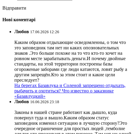
Відправити
Нові коментарі
Любов
17.06.2026 12:26
Каким образом отдыхающие осведомленны, о том что
это заповедник там нет ни каких опозновательных
знаков .Это больше похоже на то что кто-то хочет на
ровном месте зарабатывать деньги.И почему двойные
стандарты, на этой территории построены базы
огороженые заборами где люди катаются, ловят рыбу а
другим запрещён.Кто за этим стоит и какие цели
преследует?
На берегах Базавлука и Соленой запрещено отдыхать,
рыбачить и охотиться? Что известно о заказнике
«Базавлуцкий»
Любов
16.06.2026 23:18
Законы в нашей стране работают как дышло, куда
повернул туда и вышло.Каким образом статус
заповедник изменил ситуацию в лучшую сторону?Это
очередное ограничение для простых людей ,темболие
для тех кто проживает в этом ригеоне .Там нет ни одной