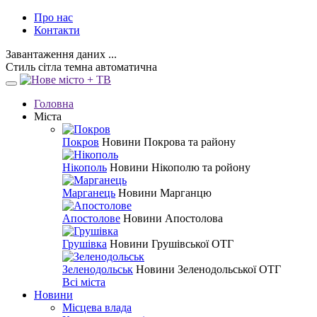
Про нас
Контакти
Завантаження даних ...
Стиль
сітла
темна
автоматична
Головна
Міста
Покров
Новини Покрова та району
Нікополь
Новини Нікополю та ройону
Марганець
Новини Марганцю
Апостолове
Новини Апостолова
Грушівка
Новини Грушівської ОТГ
Зеленодольськ
Новини Зеленодольської ОТГ
Всі міста
Новини
Місцева влада