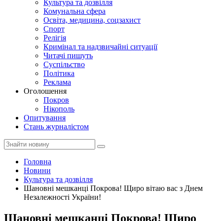
Культура та дозвілля
Комунальна сфера
Освіта, медицина, соцзахист
Спорт
Релігія
Кримінал та надзвичайні ситуації
Читачі пишуть
Суспільство
Політика
Реклама
Оголошення
Покров
Нікополь
Опитування
Стань журналістом
Головна
Новини
Культура та дозвілля
Шановні мешканці Покрова! Щиро вітаю вас з Днем
Незалежності України!
Шановні мешканці Покрова! Щиро