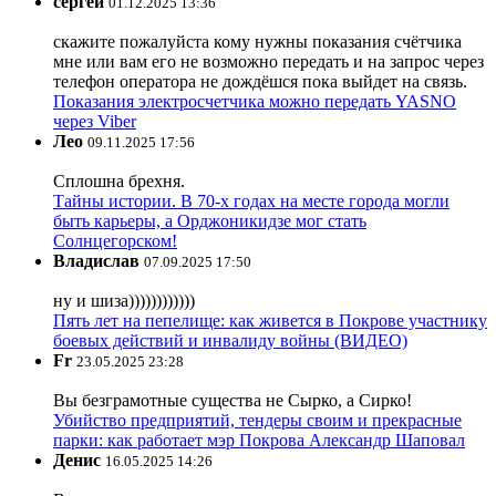
сергей
01.12.2025 13:36
скажите пожалуйста кому нужны показания счётчика
мне или вам его не возможно передать и на запрос через
телефон оператора не дождёшся пока выйдет на связь.
Показания электросчетчика можно передать YASNO
через Viber
Лео
09.11.2025 17:56
Сплошна брехня.
Тайны истории. В 70-х годах на месте города могли
быть карьеры, а Орджоникидзе мог стать
Солнцегорском!
Владислав
07.09.2025 17:50
ну и шиза))))))))))))
Пять лет на пепелище: как живется в Покрове участнику
боевых действий и инвалиду войны (ВИДЕО)
Fr
23.05.2025 23:28
Вы безграмотные существа не Сырко, а Сирко!
Убийство предприятий, тендеры своим и прекрасные
парки: как работает мэр Покрова Александр Шаповал
Денис
16.05.2025 14:26