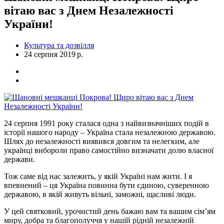
вітаю вас з Днем Незалежності
України!
Культура та дозвілля
24 серпня 2019 р.
24 серпня 1991 року сталася одна з найвизначніших подій в
історії нашого народу – Україна стала незалежною державою.
Шлях до незалежності виявився довгим та нелегким, але
українці вибороли право самостійно визначати долю власної
держави.
Тож саме від нас залежить, у якій Україні нам жити. І я
впевнений – ця Україна повинна бути єдиною, суверенною
державою, в якій живуть вільні, заможні, щасливі люди.
У цей святковий, урочистий день бажаю вам та вашим сім’ям
миру, добра та благополуччя у нашій рідній незалежній