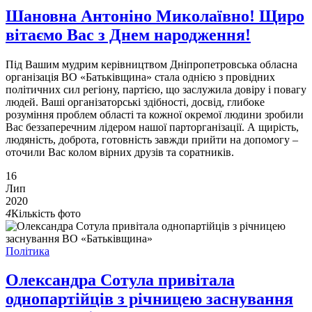
Шановна Антоніно Миколаївно! Щиро
вітаємо Вас з Днем народження!
Під Вашим мудрим керівництвом Дніпропетровська обласна
організація ВО «Батьківщина» стала однією з провідних
політичних сил регіону, партією, що заслужила довіру і повагу
людей. Ваші організаторські здібності, досвід, глибоке
розуміння проблем області та кожної окремої людини зробили
Вас беззаперечним лідером нашої парторганізації. А щирість,
людяність, доброта, готовність завжди прийти на допомогу –
оточили Вас колом вірних друзів та соратників.
16
Лип
2020
4
Кількість фото
Політика
Олександра Сотула привітала
однопартійців з річницею заснування