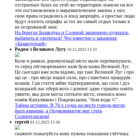
отстроеных базах на этой же территории ложили на все
эти постановления и маразматические законы у них
свои права оградились и вход запрещён, а простые люди
будут платить штрафы за тот же самый отдых только в
не огороженой зоне.
На берегах Базавлука и Соленой запрещено отдыхать,
рыбачить и охотиться? Что известно о заказнике
«Базавлуцкий»
Родом з Великого Лугу
10.12.2025 13:55
Коли в рамках декомунізації місто мали переіменувати,
то серед обговорюваних назв була назва Великий Луг.
Це сьогодні вже всім відомо, що таке Великий Луг і про
що це - про місце нашої сили, про славетних пращурів-
козаків. І ця стаття зайве підтвердження, що сила і дух
козацький нас оберігають і донині: адже страшно навіть
уявити, яка доля могла спіткати місто, опинись воно
поміж Капулівкою і Покровським, "біля води ©" .
Тайны истории. В 70-х годах на месте города могли
быть карьеры, а Орджоникидзе мог стать
Солнцегорском!
сергей
01.12.2025 13:36
скажите пожалуйста кому нужны показания счётчика