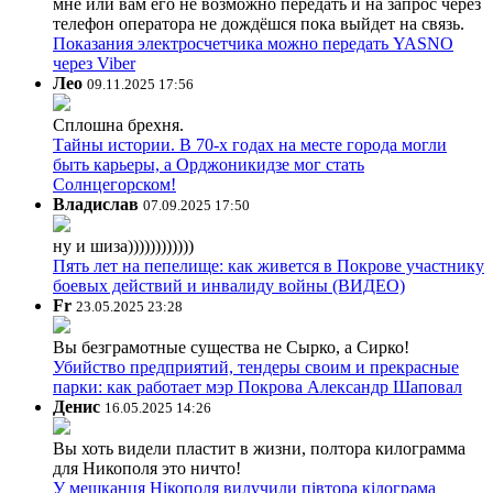
мне или вам его не возможно передать и на запрос через
телефон оператора не дождёшся пока выйдет на связь.
Показания электросчетчика можно передать YASNO
через Viber
Лео
09.11.2025 17:56
Сплошна брехня.
Тайны истории. В 70-х годах на месте города могли
быть карьеры, а Орджоникидзе мог стать
Солнцегорском!
Владислав
07.09.2025 17:50
ну и шиза))))))))))))
Пять лет на пепелище: как живется в Покрове участнику
боевых действий и инвалиду войны (ВИДЕО)
Fr
23.05.2025 23:28
Вы безграмотные существа не Сырко, а Сирко!
Убийство предприятий, тендеры своим и прекрасные
парки: как работает мэр Покрова Александр Шаповал
Денис
16.05.2025 14:26
Вы хоть видели пластит в жизни, полтора килограмма
для Никополя это ничто!
У мешканця Нікополя вилучили півтора кілограма