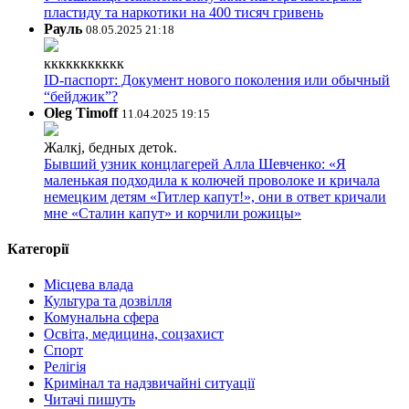
пластиду та наркотики на 400 тисяч гривень
Рауль
08.05.2025 21:18
ккккккккккк
ID-паспорт: Документ нового поколения или обычный
“бейджик”?
Oleg Timoff
11.04.2025 19:15
Жалкj, бедных детok.
Бывший узник концлагерей Алла Шевченко: «Я
маленькая подходила к колючей проволоке и кричала
немецким детям «Гитлер капут!», они в ответ кричали
мне «Сталин капут» и корчили рожицы»
Категорії
Місцева влада
Культура та дозвілля
Комунальна сфера
Освіта, медицина, соцзахист
Спорт
Релігія
Кримінал та надзвичайні ситуації
Читачі пишуть