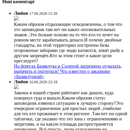
Нові коментарі
Любов
17.06.2026 12:26
Каким образом отдыхающие осведомленны, о том что
это заповедник там нет ни каких опозновательных
знаков .Это больше похоже на то что кто-то хочет на
ровном месте зарабатывать деньги.И почему двойные
стандарты, на этой территории построены базы
огороженые заборами где люди катаются, ловят рыбу а
другим запрещён.Кто за этим стоит и какие цели
преследует?
На берегах Базавлука и Соленой запрещено отдыхать,
рыбачить и охотиться? Что известно о заказнике
«Базавлуцкий»
Любов
16.06.2026 23:18
Законы в нашей стране работают как дышло, куда
повернул туда и вышло.Каким образом статус
заповедник изменил ситуацию в лучшую сторону?Это
очередное ограничение для простых людей ,темболие
для тех кто проживает в этом ригеоне .Там нет ни одной
таблички, где указано что это зона с ограничениями и
запретами, и на какую площадь распространяется
заповедник. Всё просто ,люди отдыхающие на