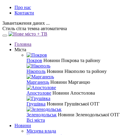
Про нас
Контакти
Завантаження даних ...
Стиль
сітла
темна
автоматична
Головна
Міста
Покров
Новини Покрова та району
Нікополь
Новини Нікополю та ройону
Марганець
Новини Марганцю
Апостолове
Новини Апостолова
Грушівка
Новини Грушівської ОТГ
Зеленодольськ
Новини Зеленодольської ОТГ
Всі міста
Новини
Місцева влада