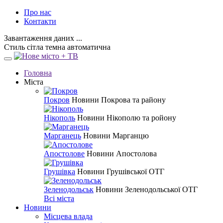
Про нас
Контакти
Завантаження даних ...
Стиль
сітла
темна
автоматична
Головна
Міста
Покров
Новини Покрова та району
Нікополь
Новини Нікополю та ройону
Марганець
Новини Марганцю
Апостолове
Новини Апостолова
Грушівка
Новини Грушівської ОТГ
Зеленодольськ
Новини Зеленодольської ОТГ
Всі міста
Новини
Місцева влада