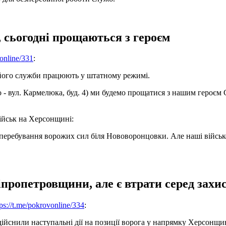
, сьогодні прощаються з героєм
vonline/331
:
сі його служби працюють у штатному режимі.
го - вул. Кармелюка, буд. 4) ми будемо прощатися з нашим героє
ійськ на Херсонщині:
цеперебування ворожих сил біля Нововоронцовки. Але наші військ
пропетровщини, але є втрати серед захи
tps://t.me/pokrovonline/334
:
дійснили наступальні дії на позиції ворога у напрямку Херсонщи