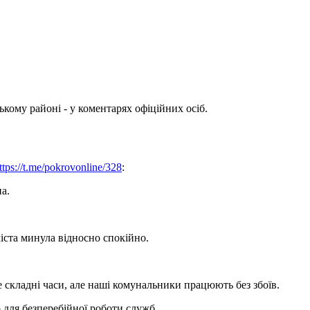
кому районі - у коментарях офіційних осіб.
ttps://t.me/pokrovonline/328
:
а.
міста минула відносно спокійно.
 складні часи, але наші комунальники працюють без збоїв.
для безперебійної роботи служб.