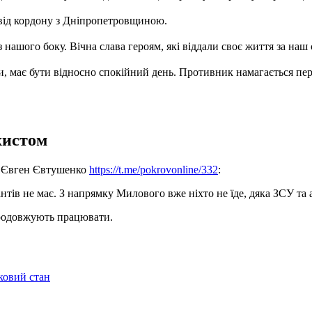
 від кордону з Дніпропетровщиною.
з нашого боку. Вічна слава героям, які віддали своє життя за наш
, має бути відносно спокійний день. Противник намагається пер
хистом
ії Євген Євтушенко
https://t.me/pokrovonline/332
:
нтів не має. З напрямку Милового вже ніхто не їде, дяка ЗСУ та а
продовжують працювати.
ковий стан