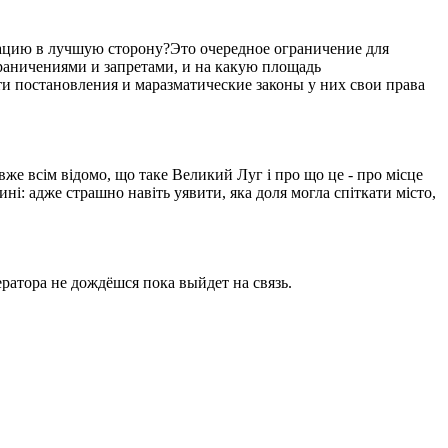
уацию в лучшую сторону?Это очередное ограничение для
ограничениями и запретами, и на какую площадь
ти постановления и маразматические законы у них свои права
вже всім відомо, що таке Великий Луг і про що це - про місце
ині: адже страшно навіть уявити, яка доля могла спіткати місто,
ратора не дождёшся пока выйдет на связь.