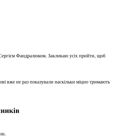
м Сергієм Фандралюком. Закликаю усіх прийти, щоб
ові вже не раз показували наскільки міцно тримають
сників
ни.