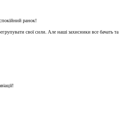
 спокійний ранок!
егрупувати свої сили. Але наші захисники все бачать та
віації!