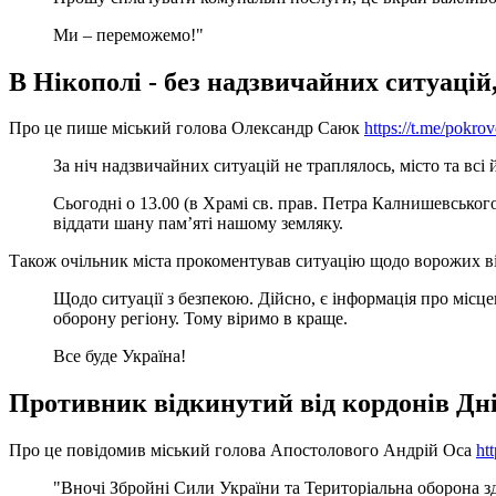
Ми – переможемо!"
В Нікополі - без надзвичайних ситуацій
Про це пише міський голова Олександр Саюк
https://t.me/pokro
За ніч надзвичайних ситуацій не траплялось, місто та в
Сьогодні о 13.00 (в Храмі св. прав. Петра Калнишевсько
віддати шану памʼяті нашому земляку.
Також очільник міста прокоментував ситуацію щодо ворожих в
Щодо ситуації з безпекою. Дійсно, є інформація про міс
оборону регіону. Тому віримо в краще.
Все буде Україна!
Противник відкинутий від кордонів Дні
Про це повідомив міський голова Апостолового Андрій Оса
ht
"Вночі Збройні Сили України та Територіальна оборона з