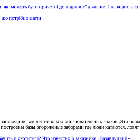
, які можуть бути причетні до підривної діяльності на користь с
 що потрібно знати
аповедник там нет ни каких опозновательных знаков .Это больше
построены базы огороженые заборами где люди катаются, ловят 
ачить и охотиться? Что известно о заказнике «Базавлуцкий»