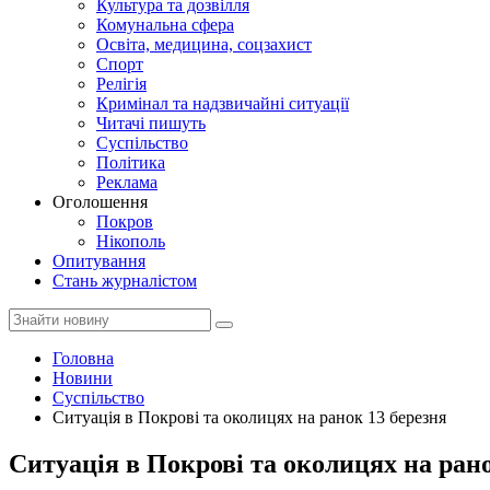
Культура та дозвілля
Комунальна сфера
Освіта, медицина, соцзахист
Спорт
Релігія
Кримінал та надзвичайні ситуації
Читачі пишуть
Суспільство
Політика
Реклама
Оголошення
Покров
Нікополь
Опитування
Стань журналістом
Головна
Новини
Суспільство
Ситуація в Покрові та околицях на ранок 13 березня
Ситуація в Покрові та околицях на рано