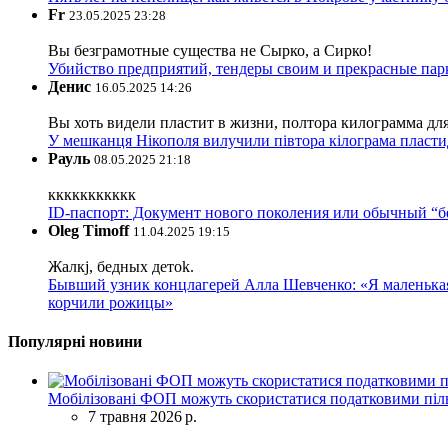
Fr
23.05.2025 23:28
Вы безграмотные существа не Сырко, а Сирко!
Убийство предприятий, тендеры своим и прекрасные пар
Денис
16.05.2025 14:26
Вы хоть видели пластит в жизни, полтора килограмма дл
У мешканця Нікополя вилучили півтора кілограма пластид
Рауль
08.05.2025 21:18
ккккккккккк
ID-паспорт: Документ нового поколения или обычный “
Oleg Timoff
11.04.2025 19:15
Жалкj, бедных детok.
Бывший узник концлагерей Алла Шевченко: «Я маленькая 
корчили рожицы»
Популярні новини
Мобілізовані ФОП можуть скористатися податковими піль
7 травня 2026 р.