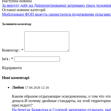
Наступна новина
За минулу добу на Дніпропетровщині затримано трьох чоловіків
Останні новини категорії
Мобілізовані ФОП можуть скористатися податковими пільгами:
Залишити коментар
Коментар : *
Ім'я : *
Відправити
Нові коментарі
Любов
17.06.2026 12:26
Каким образом отдыхающие осведомленны, о том что это з
деньги.И почему двойные стандарты, на этой территории 
преследует?
На берегах Базавлука и Соленой запрещено отдыхать, рыб