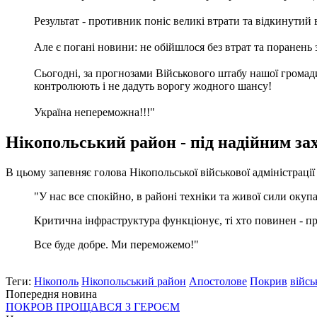
⠀
Результат - противник поніс великі втрати та відкинутий
⠀
Але є погані новини: не обійшлося без втрат та поранень 
⠀
Сьогодні, за прогнозами Військового штабу нашої громади
контролюють і не дадуть ворогу жодного шансу!
⠀
Україна непереможна!!!"
Нікопольський район - під надійним за
В цьому запевняє голова Нікопольської військової адміністрац
"У нас все спокійно, в районі техніки та живої сили окупа
Критична інфраструктура функціонує, ті хто повинен - 
Все буде добре. Ми переможемо!"
Теги:
Нікополь
Нікопольський район
Апостолове
Покрив
війсь
Попередня новина
ПОКРОВ ПРОЩАВСЯ З ГЕРОЄМ