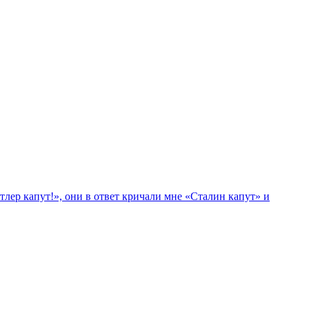
лер капут!», они в ответ кричали мне «Сталин капут» и