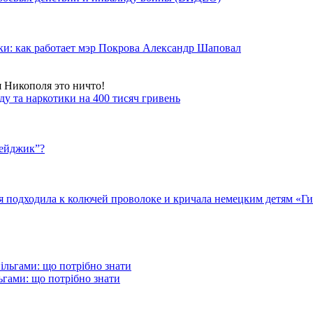
ки: как работает мэр Покрова Александр Шаповал
я Никополя это ничто!
у та наркотики на 400 тисяч гривень
бейджик”?
подходила к колючей проволоке и кричала немецким детям «Гит
гами: що потрібно знати