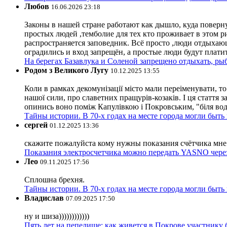
Любов
16.06.2026 23:18
Законы в нашей стране работают как дышло, куда поверн
простых людей ,темболие для тех кто проживает в этом ри
распространяется заповедник. Всё просто ,люди отдыхающ
оградились и вход запрещён, а простые люди будут плати
На берегах Базавлука и Соленой запрещено отдыхать, рыб
Родом з Великого Лугу
10.12.2025 13:55
Коли в рамках декомунізації місто мали переіменувати, то
нашої сили, про славетних пращурів-козаків. І ця стаття з
опинись воно поміж Капулівкою і Покровським, "біля вод
Тайны истории. В 70-х годах на месте города могли быть
сергей
01.12.2025 13:36
скажите пожалуйста кому нужны показания счётчика мне и
Показания электросчетчика можно передать YASNO через
Лео
09.11.2025 17:56
Сплошна брехня.
Тайны истории. В 70-х годах на месте города могли быть
Владислав
07.09.2025 17:50
ну и шиза))))))))))))
Пять лет на пепелище: как живется в Покрове участник