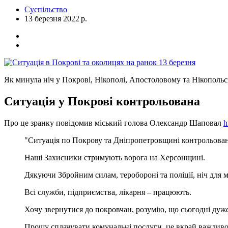
Суспільство
13 березня 2022 р.
Як минула ніч у Покрові, Нікополі, Апостоловому та Нікопольсь
Ситуація у Покрові контрольована
Про це зранку повідомив міський голова Олександр Шаповал
h
"Ситуація по Покрову та Дніпропетровщині контрольован
Наші Захисники стримують ворога на Херсонщині.
Дякуючи Збройним силам, теробороні та поліції, ніч для 
Всі служби, підприємства, лікарня – працюють.
Хочу звернутися до покровчан, розумію, що сьогодні дуже
Прошу сплачувати комунальні послуги, це вкрай важливо 