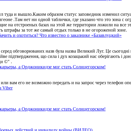
ул туда и вышло.Каким образом статус заповедник изменил сит
геоне .Там нет ни одной таблички, где указано что это зона с 
ие на отстроеных базах на этой же территории ложили на все э
ть штрафы за тот же самый отдых только в не огороженой зоне.
ачить и охотиться? Что известно о заказнике «Базавлуцкий»
 серед обговорюваних назв була назва Великий Луг. Це сьогодні 
айве підтвердження, що сила і дух козацький нас оберігають і дон
и ©" .
 карьеры, а Орджоникидзе мог стать Солнцегорском!
ли вам его не возможно передать и на запрос через телефон опе
 Viber
 карьеры, а Орджоникидзе мог стать Солнцегорском!
у боевых действий и инвалиду войны (ВИДЕО)