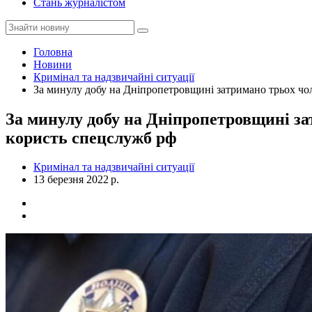
Стань журналістом
Головна
Новини
Кримінал та надзвичайні ситуації
За минулу добу на Дніпропетровщині затримано трьох чоло
За минулу добу на Дніпропетровщині зат
користь спецслужб рф
Кримінал та надзвичайні ситуації
13 березня 2022 р.