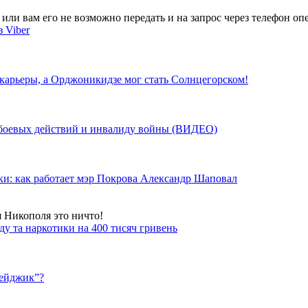
ли вам его не возможно передать и на запрос через телефон опе
 Viber
 карьеры, а Орджоникидзе мог стать Солнцегорском!
у боевых действий и инвалиду войны (ВИДЕО)
ки: как работает мэр Покрова Александр Шаповал
я Никополя это ничто!
у та наркотики на 400 тисяч гривень
бейджик”?