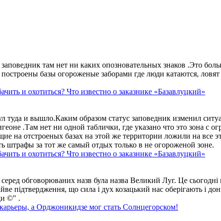
аповедник там нет ни каких опозновательных знаков .Это больше
построены базы огороженые заборами где люди катаются, ловят 
ачить и охотиться? Что известно о заказнике «Базавлуцкий»
ул туда и вышло.Каким образом статус заповедник изменил сит
геоне .Там нет ни одной таблички, где указано что это зона с 
ие на отстроеных базах на этой же территории ложили на все э
ть штрафы за тот же самый отдых только в не огороженой зоне.
ачить и охотиться? Что известно о заказнике «Базавлуцкий»
 серед обговорюваних назв була назва Великий Луг. Це сьогодні 
айве підтвердження, що сила і дух козацький нас оберігають і дон
и ©" .
 карьеры, а Орджоникидзе мог стать Солнцегорском!