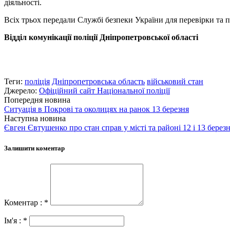
діяльності.
Всіх трьох передали Службі безпеки України для перевірки та 
Відділ комунікації поліції Дніпропетровської області
Теги:
поліція
Дніпропетровська область
військовий стан
Джерело:
Офіційний сайт Національної поліції
Попередня новина
Ситуація в Покрові та околицях на ранок 13 березня
Наступна новина
Євген Євтушенко про стан справ у місті та районі 12 і 13 бере
Залишити коментар
Коментар : *
Ім'я : *