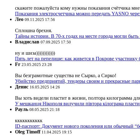
скажите пожалуйста кому нужны показания счётчика мне и
Показания электросчетчика можно передать YASNO через
Лео
09.11.2025 17:56
Сплошна брехня.
Тайны истории. В 70-х годах на месте города могли быть
Владислав
07.09.2025 17:50
ну и шиза))))))))))))
Пять лет на пепелище: как живется в Покрове участник
Fr
23.05.2025 23:28
Вы безграмотные существа не Сырко, а Сирко!
Убийство предприятий, тендеры своим и прекрасные пар
Денис
16.05.2025 14:26
Вы хоть видели пластит в жизни, полтора килограмма дл
У мешканця Нікополя вилучили півтора кілограма пластид
Рауль
08.05.2025 21:18
ккккккккккк
ID-паспорт: Документ нового поколения или обычный “
Oleg Timoff
11.04.2025 19:15