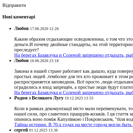
Відправити
Нові коментарі
Любов
17.06.2026 12:26
Каким образом отдыхающие осведомленны, о том что это з
деньги.И почему двойные стандарты, на этой территории 
преследует?
На берегах Базавлука и Соленой запрещено отдыхать, рыб
Любов
16.06.2026 23:18
Законы в нашей стране работают как дышло, куда поверн
простых людей ,темболие для тех кто проживает в этом ри
распространяется заповедник. Всё просто ,люди отдыхающ
оградились и вход запрещён, а простые люди будут плати
На берегах Базавлука и Соленой запрещено отдыхать, рыб
Родом з Великого Лугу
10.12.2025 13:55
Коли в рамках декомунізації місто мали переіменувати, то
нашої сили, про славетних пращурів-козаків. І ця стаття з
опинись воно поміж Капулівкою і Покровським, "біля вод
Тайны истории. В 70-х годах на месте города могли быть
сергей
01.12.2025 13:36