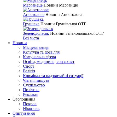
Марганець
Новини Марганцю
Апостолове
Новини Апостолова
Грушівка
Новини Грушівської ОТГ
Зеленодольськ
Новини Зеленодольської ОТГ
Всі міста
Новини
Місцева влада
Культура та дозвілля
Комунальна сфера
Освіта, медицина, соцзахист
Спорт
Релігія
Кримінал та надзвичайні ситуації
Читачі пишуть
Суспільство
Політика
Реклама
Оголошення
Покров
Нікополь
Опитування