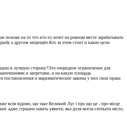
 похоже на то что кто-то хочет на ровном месте зарабатывать
рыбу а другим запрещён.Кто за этим стоит и какие цели
уацию в лучшую сторону?Это очередное ограничение для
ограничениями и запретами, и на какую площадь
ти постановления и маразматические законы у них свои права
вже всім відомо, що таке Великий Луг і про що це - про місце
ині: адже страшно навіть уявити, яка доля могла спіткати місто,