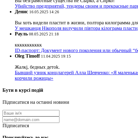
Вы безграмотные существа не Сырко, а Сирко!
Убийство предприятий, тендеры своим и прекрасные пар
Денис
16.05.2025 14:26
Вы хоть видели пластит в жизни, полтора килограмма дл
У мешканця Нікополя вилучили півтора кілограма пластид
Рауль
08.05.2025 21:18
ккккккккккк
ID-паспорт: Документ нового поколения или обычный “
Oleg Timoff
11.04.2025 19:15
Жалкj, бедных детok.
Бывший узник концлагерей Алла Шевченко: «Я маленькая 
корчили рожицы»
Бути в курсі подій
Підписатися на останні новини
Підписатися
Приєднуйтесь до нас