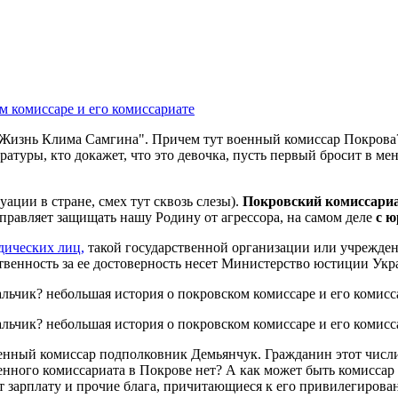
"Жизнь Клима Самгина". Причем тут военный комиссар Покрова? 
атуры, кто докажет, что это девочка, пусть первый бросит в мен
уации в стране, смех тут сквозь слезы).
Покровский комиссариа
правляет защищать нашу Родину от агрессора, на самом деле
с ю
дических лиц,
такой государственной организации или учрежден
твенность за ее достоверность несет Министерство юстиции Укр
енный комиссар подполковник Демьянчук. Гражданин этот числитс
нного комиссариата в Покрове нет? А как может быть комиссар 
т зарплату и прочие блага, причитающиеся к его привилегирова