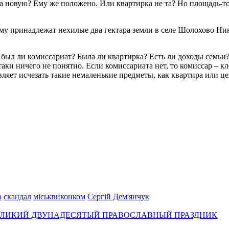
та новую? Ему же положено. Или квартирка не та? Но площадь-то
му принадлежат нехилые два гектара земли в селе Шолохово Ник
А был ли комиссариат? Была ли квартирка? Есть ли доходы семьи
аки ничего не понятно. Если комиссариата нет, то комиссар – кл
ляет исчезать такие немаленькие предметы, как квартира или ц
а
скандал
міськвиконком
Сергій Дем'янчук
 ВЕЛИКИЙ ДВУНАДЕСЯТЫЙ ПРАВОСЛАВНЫЙ ПРАЗДНИК