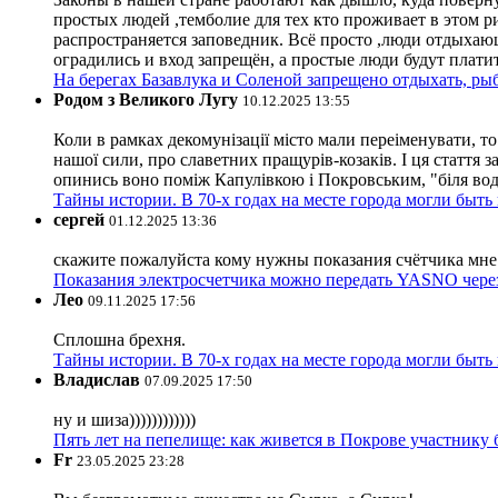
простых людей ,темболие для тех кто проживает в этом ри
распространяется заповедник. Всё просто ,люди отдыхающ
оградились и вход запрещён, а простые люди будут плати
На берегах Базавлука и Соленой запрещено отдыхать, рыб
Родом з Великого Лугу
10.12.2025 13:55
Коли в рамках декомунізації місто мали переіменувати, то
нашої сили, про славетних пращурів-козаків. І ця стаття з
опинись воно поміж Капулівкою і Покровським, "біля вод
Тайны истории. В 70-х годах на месте города могли быть
сергей
01.12.2025 13:36
скажите пожалуйста кому нужны показания счётчика мне и
Показания электросчетчика можно передать YASNO через
Лео
09.11.2025 17:56
Сплошна брехня.
Тайны истории. В 70-х годах на месте города могли быть
Владислав
07.09.2025 17:50
ну и шиза))))))))))))
Пять лет на пепелище: как живется в Покрове участник
Fr
23.05.2025 23:28