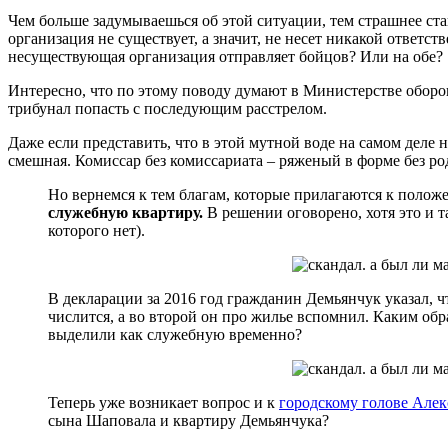
Чем больше задумываешься об этой ситуации, тем страшнее ст
организация не существует, а значит, не несет никакой ответс
несуществующая организация отправляет бойцов? Или на обе?
Интересно, что по этому поводу думают в Министерстве оборо
трибунал попасть с последующим расстрелом.
Даже если представить, что в этой мутной воде на самом деле
смешная. Комиссар без комиссариата – ряженый в форме без род
Но вернемся к тем благам, которые прилагаются к полож
служебную квартиру.
В решении оговорено, хотя это и т
которого нет).
В декларации за 2016 год гражданин Демьянчук указал, ч
числится, а во второй он про жилье вспомнил. Каким обр
выделили как служебную временно?
Теперь уже возникает вопрос и к
городскому голове Але
сына Шаповала и квартиру Демьянчука?