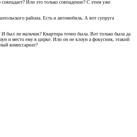
 совпадает? Или это только совпадение? С этим уже
опольского района. Есть и автомобиль. А вот супруга
? И был ли мальчик? Квартира точно была. Вот только была да
оун и место ему в цирке. Или он не клоун а фокусник, этакий
елый комиссариат?