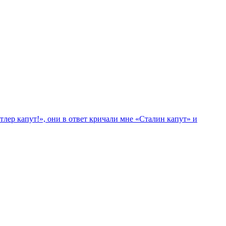
лер капут!», они в ответ кричали мне «Сталин капут» и