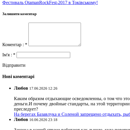
Фестиваль OtamanRockFest-2017 в Токівському!
Залишити коментар
Коментар : *
Ім'я : *
Відправити
Нові коментарі
Любов
17.06.2026 12:26
Каким образом отдыхающие осведомленны, о том что это з
деньги.И почему двойные стандарты, на этой территории 
преследует?
На берегах Базавлука и Соленой запрещено отдыхать, рыб
Любов
16.06.2026 23:18
Законы в нашей стране работают как дышло, куда поверн