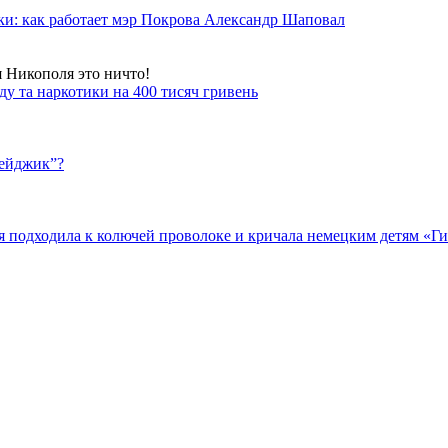
ки: как работает мэр Покрова Александр Шаповал
я Никополя это ничто!
у та наркотики на 400 тисяч гривень
бейджик”?
подходила к колючей проволоке и кричала немецким детям «Гит