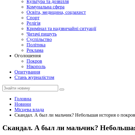
Культура та дозвілля
Комунальна сфера
Освіта, медицина, соцзахист
Спорт
Релігія
Кримінал та надзвичайні ситуації
Читачі пишуть
Суспільство
Політика
Реклама
Оголошення
Покров
Нікополь
Опитування
Стань журналістом
Головна
Новини
Місцева влада
Скандал. А был ли мальчик? Небольшая история о покров
Скандал. А был ли мальчик? Небольшая