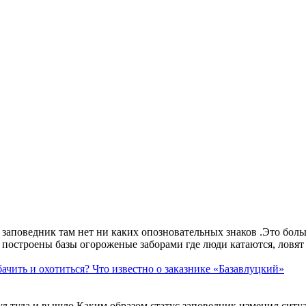
аповедник там нет ни каких опозновательных знаков .Это больше
построены базы огороженые заборами где люди катаются, ловят 
ачить и охотиться? Что известно о заказнике «Базавлуцкий»
ул туда и вышло.Каким образом статус заповедник изменил сит