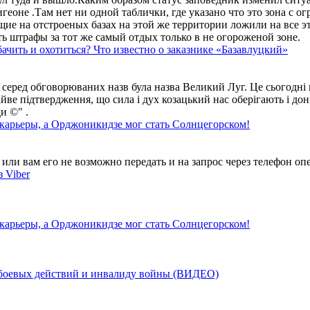
геоне .Там нет ни одной таблички, где указано что это зона с 
ие на отстроеных базах на этой же территории ложили на все э
ть штрафы за тот же самый отдых только в не огороженой зоне.
ачить и охотиться? Что известно о заказнике «Базавлуцкий»
 серед обговорюваних назв була назва Великий Луг. Це сьогодні 
айве підтвердження, що сила і дух козацький нас оберігають і дон
и ©" .
 карьеры, а Орджоникидзе мог стать Солнцегорском!
ли вам его не возможно передать и на запрос через телефон опе
 Viber
 карьеры, а Орджоникидзе мог стать Солнцегорском!
у боевых действий и инвалиду войны (ВИДЕО)