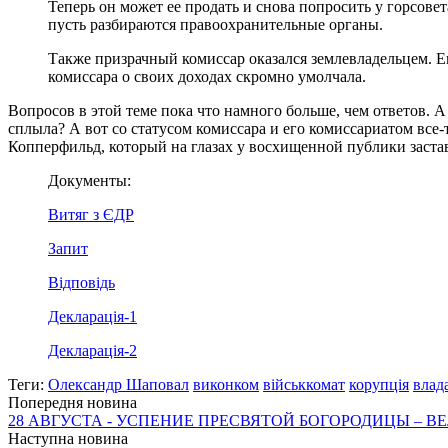
Теперь он может ее продать и снова попросить у горсове
пусть разбираются правоохранительные органы.
Также призрачный комиссар оказался землевладельцем. Е
комиссара о своих доходах скромно умолчала.
Вопросов в этой теме пока что намного больше, чем ответов. 
сплыла? А вот со статусом комиссара и его комиссариатом все-т
Копперфильд, который на глазах у восхищенной публики застав
Документы:
Витяг з ЄДР
Запит
Відповідь
Декларація-1
Декларація-2
Теги:
Олександр Шаповал
виконком
військкомат
корупція
влад
Попередня новина
28 АВГУСТА - УСПЕНИЕ ПРЕСВЯТОЙ БОГОРОДИЦЫ –
Наступна новина