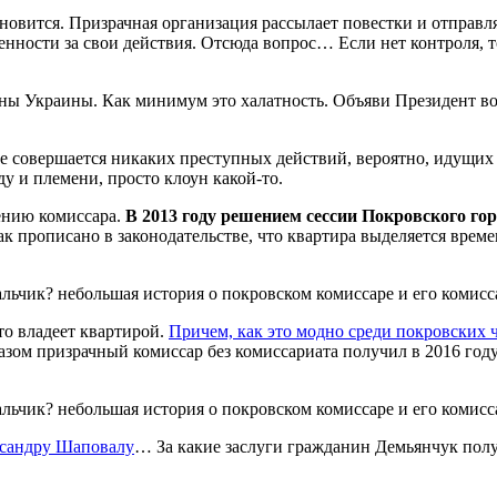
ановится. Призрачная организация рассылает повестки и отправ
твенности за свои действия. Отсюда вопрос… Если нет контроля, 
ны Украины. Как минимум это халатность. Объяви Президент во
 не совершается никаких преступных действий, вероятно, идущих 
у и племени, просто клоун какой-то.
ению комиссара.
В 2013 году решением сессии Покровского го
ак прописано в законодательстве, что квартира выделяется време
то владеет квартирой.
Причем, как это модно среди покровских ч
азом призрачный комиссар без комиссариата получил в 2016 году
ксандру Шаповалу
… За какие заслуги гражданин Демьянчук полу