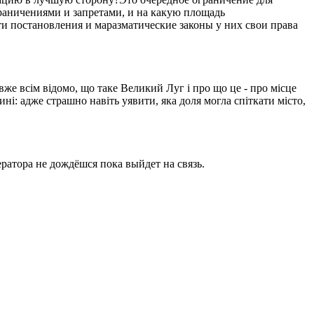
ограничениями и запретами, и на какую площадь
ти постановления и маразматические законы у них свои права
вже всім відомо, що таке Великий Луг і про що це - про місце
ині: адже страшно навіть уявити, яка доля могла спіткати місто,
ратора не дождёшся пока выйдет на связь.