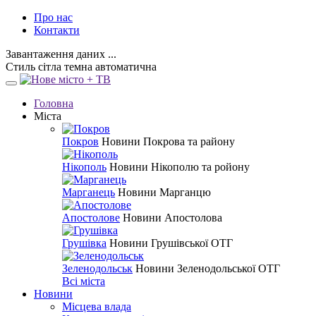
Про нас
Контакти
Завантаження даних ...
Стиль
сітла
темна
автоматична
Головна
Міста
Покров
Новини Покрова та району
Нікополь
Новини Нікополю та ройону
Марганець
Новини Марганцю
Апостолове
Новини Апостолова
Грушівка
Новини Грушівської ОТГ
Зеленодольськ
Новини Зеленодольської ОТГ
Всі міста
Новини
Місцева влада