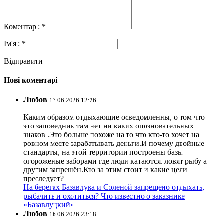
Коментар : *
Ім'я : *
Відправити
Нові коментарі
Любов
17.06.2026 12:26
Каким образом отдыхающие осведомленны, о том что
это заповедник там нет ни каких опозновательных
знаков .Это больше похоже на то что кто-то хочет на
ровном месте зарабатывать деньги.И почему двойные
стандарты, на этой территории построены базы
огороженые заборами где люди катаются, ловят рыбу а
другим запрещён.Кто за этим стоит и какие цели
преследует?
На берегах Базавлука и Соленой запрещено отдыхать,
рыбачить и охотиться? Что известно о заказнике
«Базавлуцкий»
Любов
16.06.2026 23:18