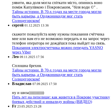
уявити, яка доля могла спіткати місто, опинись воно
поміж Капулівкою і Покровським, "біля води ©" .
Тайны истории. В 70-х годах на месте города могли
быть карьеры, а Орджоникидзе мог стать
Солнцегорском!
сергей
01.12.2025 13:36
скажите пожалуйста кому нужны показания счётчика
мне или вам его не возможно передать и на запрос через
телефон оператора не дождёшся пока выйдет на связь.
Показания электросчетчика можно передать YASNO
через Viber
Лео
09.11.2025 17:56
Сплошна брехня.
Тайны истории. В 70-х годах на месте города могли
быть карьеры, а Орджоникидзе мог стать
Солнцегорском!
Владислав
07.09.2025 17:50
ну и шиза))))))))))))
Пять лет на пепелище: как живется в Покрове участнику
боевых действий и инвалиду войны (ВИДЕО)
Fr
23.05.2025 23:28