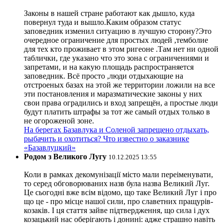
Законы в нашей стране работают как дышло, куда
повернул туда и вышло.Каким образом статус
заповедник изменил ситуацию в лучшую сторону?Это
очередное ограничение для простых людей ,темболие
для тех кто проживает в этом ригеоне .Там нет ни одной
таблички, где указано что это зона с ограничениями и
запретами, и на какую площадь распространяется
заповедник. Всё просто ,люди отдыхающие на
отстроеных базах на этой же территории ложили на все
эти постановления и маразматические законы у них
свои права оградились и вход запрещён, а простые люди
будут платить штрафы за тот же самый отдых только в
не огороженой зоне.
На берегах Базавлука и Соленой запрещено отдыхать,
рыбачить и охотиться? Что известно о заказнике
«Базавлуцкий»
Родом з Великого Лугу
10.12.2025 13:55
Коли в рамках декомунізації місто мали переіменувати,
то серед обговорюваних назв була назва Великий Луг.
Це сьогодні вже всім відомо, що таке Великий Луг і про
що це - про місце нашої сили, про славетних пращурів-
козаків. І ця стаття зайве підтвердження, що сила і дух
козацький нас оберігають і донині: адже страшно навіть