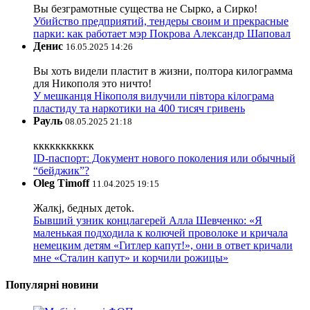
Вы безграмотные существа не Сырко, а Сирко!
Убийство предприятий, тендеры своим и прекрасные
парки: как работает мэр Покрова Александр Шаповал
Денис
16.05.2025 14:26
Вы хоть видели пластит в жизни, полтора килограмма
для Никополя это ничто!
У мешканця Нікополя вилучили півтора кілограма
пластиду та наркотики на 400 тисяч гривень
Рауль
08.05.2025 21:18
ккккккккккк
ID-паспорт: Документ нового поколения или обычный
“бейджик”?
Oleg Timoff
11.04.2025 19:15
Жалкj, бедных детok.
Бывший узник концлагерей Алла Шевченко: «Я
маленькая подходила к колючей проволоке и кричала
немецким детям «Гитлер капут!», они в ответ кричали
мне «Сталин капут» и корчили рожицы»
Популярні новини