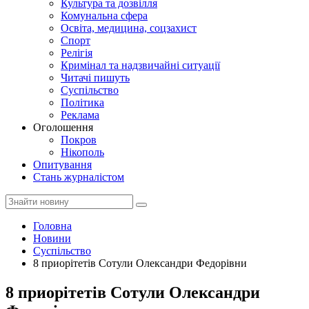
Культура та дозвілля
Комунальна сфера
Освіта, медицина, соцзахист
Спорт
Релігія
Кримінал та надзвичайні ситуації
Читачі пишуть
Суспільство
Політика
Реклама
Оголошення
Покров
Нікополь
Опитування
Стань журналістом
Головна
Новини
Суспільство
8 приорітетів Сотули Олександри Федорівни
8 приорітетів Сотули Олександри