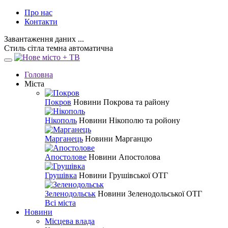
Про нас
Контакти
Завантаження даних ...
Стиль
сітла
темна
автоматична
Головна
Міста
Покров
Новини Покрова та району
Нікополь
Новини Нікополю та ройону
Марганець
Новини Марганцю
Апостолове
Новини Апостолова
Грушівка
Новини Грушівської ОТГ
Зеленодольськ
Новини Зеленодольської ОТГ
Всі міста
Новини
Місцева влада