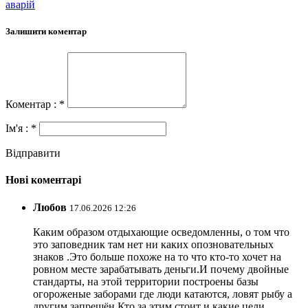
аварій
Залишити коментар
Коментар : *
Ім'я : *
Відправити
Нові коментарі
Любов
17.06.2026 12:26
Каким образом отдыхающие осведомленны, о том что
это заповедник там нет ни каких опозновательных
знаков .Это больше похоже на то что кто-то хочет на
ровном месте зарабатывать деньги.И почему двойные
стандарты, на этой территории построены базы
огороженые заборами где люди катаются, ловят рыбу а
другим запрещён.Кто за этим стоит и какие цели