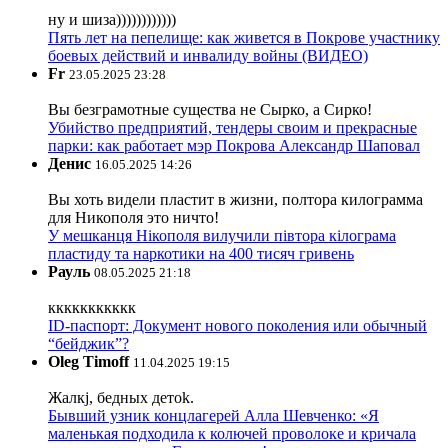
ну и шиза))))))))))))
Пять лет на пепелище: как живется в Покрове участнику
боевых действий и инвалиду войны (ВИДЕО)
Fr
23.05.2025 23:28
Вы безграмотные существа не Сырко, а Сирко!
Убийство предприятий, тендеры своим и прекрасные
парки: как работает мэр Покрова Александр Шаповал
Денис
16.05.2025 14:26
Вы хоть видели пластит в жизни, полтора килограмма
для Никополя это ничто!
У мешканця Нікополя вилучили півтора кілограма
пластиду та наркотики на 400 тисяч гривень
Рауль
08.05.2025 21:18
ккккккккккк
ID-паспорт: Документ нового поколения или обычный
“бейджик”?
Oleg Timoff
11.04.2025 19:15
Жалкj, бедных детok.
Бывший узник концлагерей Алла Шевченко: «Я
маленькая подходила к колючей проволоке и кричала