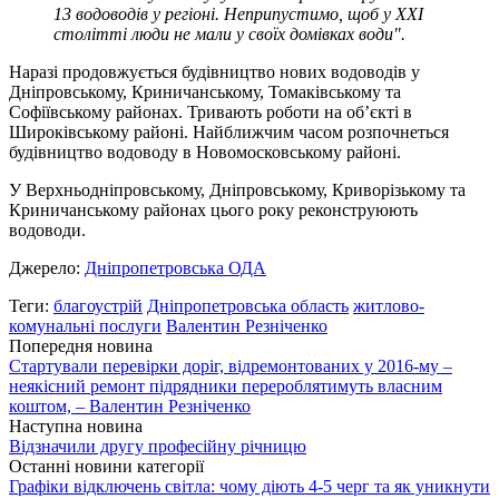
13 водоводів у регіоні. Неприпустимо, щоб у XXІ
столітті люди не мали у своїх домівках води".
Наразі продовжується будівництво нових водоводів у
Дніпровському, Криничанському, Томаківському та
Софіївському районах. Тривають роботи на об’єкті в
Широківському районі. Найближчим часом розпочнеться
будівництво водоводу в Новомосковському районі.
У Верхньодніпровському, Дніпровському, Криворізькому та
Криничанському районах цього року реконструюють
водоводи.
Джерело:
Дніпропетровська ОДА
Теги:
благоустрій
Дніпропетровська область
житлово-
комунальні послуги
Валентин Резніченко
Попередня новина
Стартували перевірки доріг, відремонтованих у 2016-му –
неякісний ремонт підрядники перероблятимуть власним
коштом, – Валентин Резніченко
Наступна новина
Відзначили другу професійну річницю
Останні новини категорії
Графіки відключень світла: чому діють 4-5 черг та як уникнути