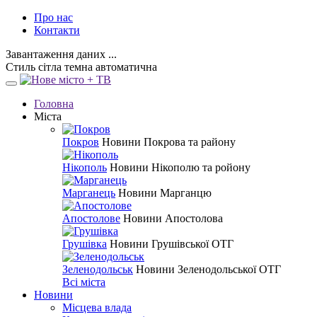
Про нас
Контакти
Завантаження даних ...
Стиль
сітла
темна
автоматична
Головна
Міста
Покров
Новини Покрова та району
Нікополь
Новини Нікополю та ройону
Марганець
Новини Марганцю
Апостолове
Новини Апостолова
Грушівка
Новини Грушівської ОТГ
Зеленодольськ
Новини Зеленодольської ОТГ
Всі міста
Новини
Місцева влада