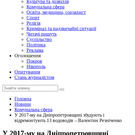
Культура та дозвілля
Комунальна сфера
Освіта, медицина, соцзахист
Спорт
Релігія
Кримінал та надзвичайні ситуації
Читачі пишуть
Суспільство
Політика
Реклама
Оголошення
Покров
Нікополь
Опитування
Стань журналістом
Головна
Новини
Комунальна сфера
У 2017-му на Дніпропетровщині збудують і
відремонтують 13 водоводів – Валентин Резніченко
У 2017-му на Дніпропетровщині