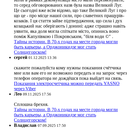
то серед обговорюваних назв була назва Великий Луг.
Це сьогодні вже всім відомо, що таке Великий Луг і про
що це - про місце нашої сили, про славетних пращурів-
козаків. І ця стаття зайве підтвердження, що сила і дух
козацький нас оберігають і донині: адже страшно навіть
уявити, яка доля могла спіткати місто, опинись воно
поміж Капулівкою і Покровським, "біля води ©" .
Тайны истории. В 70-х годах на месте города могли
быть карьеры, а Орджоникидзе мог стать
Солнцегорском!
сергей
01.12.2025 13:36
скажите пожалуйста кому нужны показания счётчика
мне или вам его не возможно передать и на запрос через
телефон оператора не дождёшся пока выйдет на связь.
Показания электросчетчика можно передать YASNO
через Viber
Лео
09.11.2025 17:56
Сплошна брехня.
Тайны истории. В 70-х годах на месте города могли
быть карьеры, а Орджоникидзе мог стать
Солнцегорском!
Владислав
07.09.2025 17:50