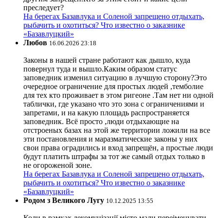
преследует?
На берегах Базавлука и Соленой запрещено отдыхать,
рыбачить и охотиться? Что известно о заказнике
«Базавлуцкий»
Любов
16.06.2026 23:18
Законы в нашей стране работают как дышло, куда
повернул туда и вышло.Каким образом статус
заповедник изменил ситуацию в лучшую сторону?Это
очередное ограничение для простых людей ,темболие
для тех кто проживает в этом ригеоне .Там нет ни одной
таблички, где указано что это зона с ограничениями и
запретами, и на какую площадь распространяется
заповедник. Всё просто ,люди отдыхающие на
отстроеных базах на этой же территории ложили на все
эти постановления и маразматические законы у них
свои права оградились и вход запрещён, а простые люди
будут платить штрафы за тот же самый отдых только в
не огороженой зоне.
На берегах Базавлука и Соленой запрещено отдыхать,
рыбачить и охотиться? Что известно о заказнике
«Базавлуцкий»
Родом з Великого Лугу
10.12.2025 13:55
Коли в рамках декомунізації місто мали переіменувати,