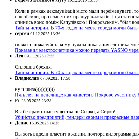
10.12.2025 13:55
Коли в рамках декомунізації місто мали переіменувати, то
нашої сили, про славетних пращурів-козаків. І ця стаття з
опинись воно поміж Капулівкою і Покровським, "біля вод
Тайны истории. В 70-х годах на месте города могли быть
сергей
01.12.2025 13:36
скажите пожалуйста кому нужны показания счётчика мне и
Показания электросчетчика можно передать YASNO через
Лео
09.11.2025 17:56
Сплошна брехня.
Тайны истории. В 70-х годах на месте города могли быть
Владислав
07.09.2025 17:50
ну и шиза))))))))))))
Пять лет на пепелище: как живется в Покрове участник
Fr
23.05.2025 23:28
Вы безграмотные существа не Сырко, а Сирко!
Убийство предприятий, тендеры своим и прекрасные пар
Денис
16.05.2025 14:26
Вы хоть видели пластит в жизни, полтора килограмма дл