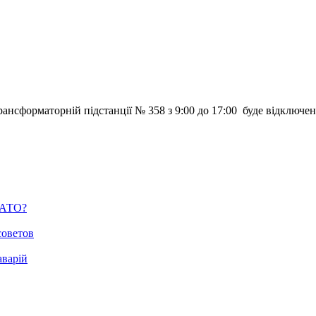
ансформаторній підстанції № 358 з 9:00 до 17:00 буде відключен
м АТО?
советов
аварій