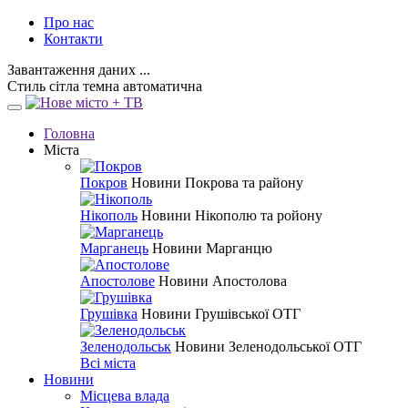
Про нас
Контакти
Завантаження даних ...
Стиль
сітла
темна
автоматична
Головна
Міста
Покров
Новини Покрова та району
Нікополь
Новини Нікополю та ройону
Марганець
Новини Марганцю
Апостолове
Новини Апостолова
Грушівка
Новини Грушівської ОТГ
Зеленодольськ
Новини Зеленодольської ОТГ
Всі міста
Новини
Місцева влада