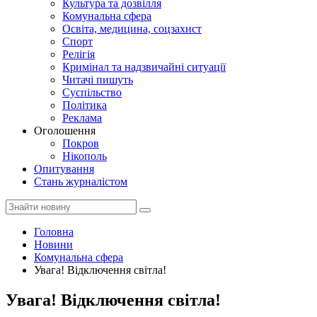
Культура та дозвілля
Комунальна сфера
Освіта, медицина, соцзахист
Спорт
Релігія
Кримінал та надзвичайні ситуації
Читачі пишуть
Суспільство
Політика
Реклама
Оголошення
Покров
Нікополь
Опитування
Стань журналістом
Головна
Новини
Комунальна сфера
Увага! Відключення світла!
Увага! Відключення світла!