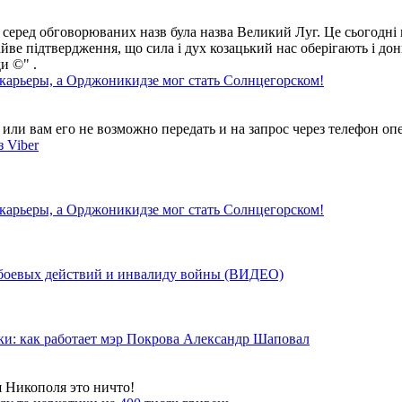
 серед обговорюваних назв була назва Великий Луг. Це сьогодні 
айве підтвердження, що сила і дух козацький нас оберігають і дон
и ©" .
 карьеры, а Орджоникидзе мог стать Солнцегорском!
ли вам его не возможно передать и на запрос через телефон опе
 Viber
 карьеры, а Орджоникидзе мог стать Солнцегорском!
у боевых действий и инвалиду войны (ВИДЕО)
ки: как работает мэр Покрова Александр Шаповал
я Никополя это ничто!