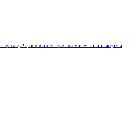
лер капут!», они в ответ кричали мне «Сталин капут» и