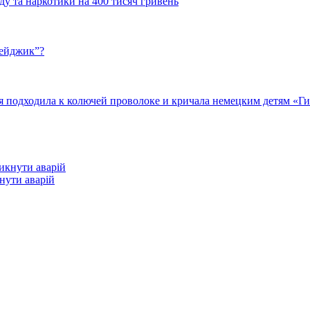
у та наркотики на 400 тисяч гривень
бейджик”?
подходила к колючей проволоке и кричала немецким детям «Гит
кнути аварій