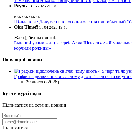
У мешканця Нікополя вилучили півтора кілограма пластид
Рауль
08.05.2025 21:18
ккккккккккк
ID-паспорт: Документ нового поколения или обычный “
Oleg Timoff
11.04.2025 19:15
Жалкj, бедных детok.
Бывший узник концлагерей Алла Шевченко: «Я маленькая 
корчили рожицы»
Популярні новини
Графіки відключень світла: чому діють 4-5 черг та як уни
20 лютого 2026 р.
Бути в курсі подій
Підписатися на останні новини
Підписатися