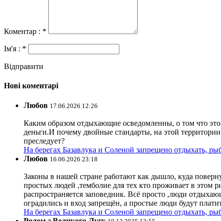
Коментар : *
Ім'я : *
Відправити
Нові коментарі
Любов
17.06.2026 12:26
Каким образом отдыхающие осведомленны, о том что это з
деньги.И почему двойные стандарты, на этой территории 
преследует?
На берегах Базавлука и Соленой запрещено отдыхать, рыб
Любов
16.06.2026 23:18
Законы в нашей стране работают как дышло, куда поверн
простых людей ,темболие для тех кто проживает в этом ри
распространяется заповедник. Всё просто ,люди отдыхающ
оградились и вход запрещён, а простые люди будут плати
На берегах Базавлука и Соленой запрещено отдыхать, рыб
Родом з Великого Лугу