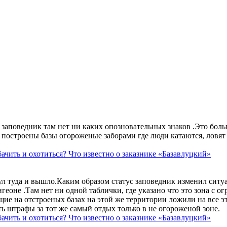
аповедник там нет ни каких опозновательных знаков .Это больше
построены базы огороженые заборами где люди катаются, ловят 
ачить и охотиться? Что известно о заказнике «Базавлуцкий»
ул туда и вышло.Каким образом статус заповедник изменил сит
геоне .Там нет ни одной таблички, где указано что это зона с 
ие на отстроеных базах на этой же территории ложили на все э
ть штрафы за тот же самый отдых только в не огороженой зоне.
ачить и охотиться? Что известно о заказнике «Базавлуцкий»