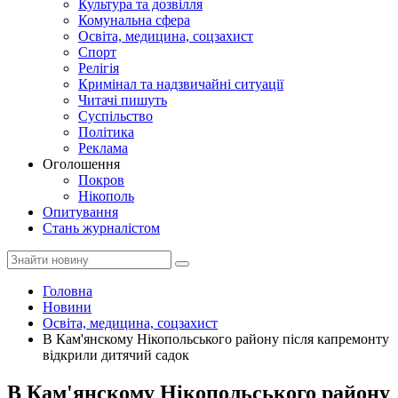
Культура та дозвілля
Комунальна сфера
Освіта, медицина, соцзахист
Спорт
Релігія
Кримінал та надзвичайні ситуації
Читачі пишуть
Суспільство
Політика
Реклама
Оголошення
Покров
Нікополь
Опитування
Стань журналістом
Головна
Новини
Освіта, медицина, соцзахист
В Кам'янскому Нікопольського району після капремонту
відкрили дитячий садок
В Кам'янскому Нікопольського району