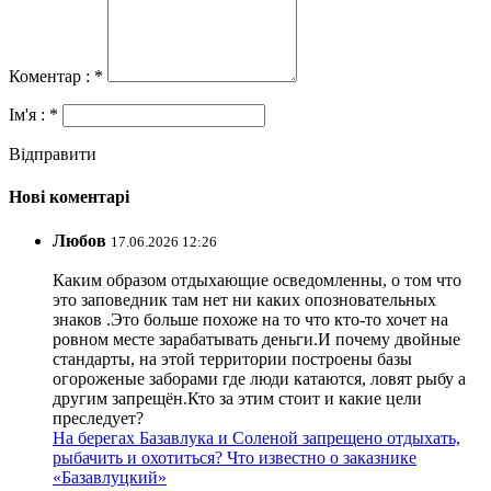
Коментар : *
Ім'я : *
Відправити
Нові коментарі
Любов
17.06.2026 12:26
Каким образом отдыхающие осведомленны, о том что
это заповедник там нет ни каких опозновательных
знаков .Это больше похоже на то что кто-то хочет на
ровном месте зарабатывать деньги.И почему двойные
стандарты, на этой территории построены базы
огороженые заборами где люди катаются, ловят рыбу а
другим запрещён.Кто за этим стоит и какие цели
преследует?
На берегах Базавлука и Соленой запрещено отдыхать,
рыбачить и охотиться? Что известно о заказнике
«Базавлуцкий»