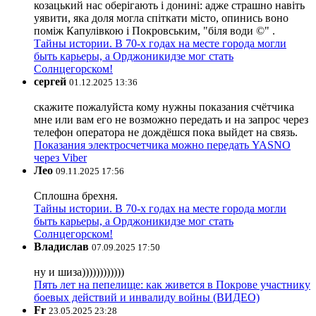
козацький нас оберігають і донині: адже страшно навіть
уявити, яка доля могла спіткати місто, опинись воно
поміж Капулівкою і Покровським, "біля води ©" .
Тайны истории. В 70-х годах на месте города могли
быть карьеры, а Орджоникидзе мог стать
Солнцегорском!
сергей
01.12.2025 13:36
скажите пожалуйста кому нужны показания счётчика
мне или вам его не возможно передать и на запрос через
телефон оператора не дождёшся пока выйдет на связь.
Показания электросчетчика можно передать YASNO
через Viber
Лео
09.11.2025 17:56
Сплошна брехня.
Тайны истории. В 70-х годах на месте города могли
быть карьеры, а Орджоникидзе мог стать
Солнцегорском!
Владислав
07.09.2025 17:50
ну и шиза))))))))))))
Пять лет на пепелище: как живется в Покрове участнику
боевых действий и инвалиду войны (ВИДЕО)
Fr
23.05.2025 23:28