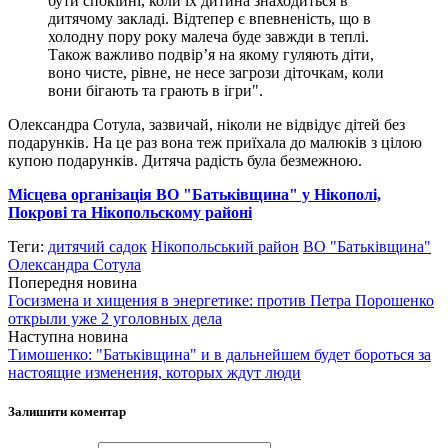
бути спокійні, коли їх дитина знаходиться в
дитячому закладі. Відтепер є впевненість, що в
холодну пору року малеча буде завжди в теплі.
Також важливо подвір’я на якому гуляють діти,
воно чисте, рівне, не несе загрози діточкам, коли
вони бігають та грають в ігри".
Олександра Сотула, зазвичай, ніколи не відвідує дітей без
подарунків. На це раз вона теж приїхала до малюків з цілою
купою подарунків. Дитяча радість була безмежною.
Місцева організація ВО "Батьківщина" у Нікополі,
Покрові та Нікопольскому районі
Теги:
дитячий садок
Нікопольський район
ВО "Батьківщина"
Олександра Сотула
Попередня новина
Госизмена и хищения в энергетике: против Петра Порошенко
открыли уже 2 уголовных дела
Наступна новина
Тимошенко: "Батьківщина" и в дальнейшем будет бороться за
настоящие изменения, которых ждут люди
Залишити коментар