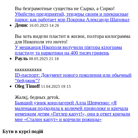
Вы безграмотные существа не Сырко, а Сирко!
Убийство предприятий, тендеры своим и прекрасные
парки: как работает мэр Покрова Александр Шаповал
Денис
16.05.2025 14:26
Вы хоть видели пластит в жизни, полтора килограмма
для Никополя это ничто!
У мешканця Нікополя вилучили півтора кілограма
пластиду та наркотики на 400 тисяч гривень
Рауль
08.05.2025 21:18
ккккккккккк
ID-паспорт: Документ нового поколения или обычный
“бейджик”?
Oleg Timoff
11.04.2025 19:15
Жалкj, бедных детok.
Бывший узник концлагерей Алла Шевченко: «Я
маленькая подходила к колючей проволоке и кричала
немецким детям «Гитлер капут!», они в ответ кричали
мне «Сталин капут» и корчили рожицы»
Бути в курсі подій