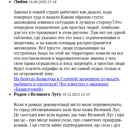
Любов
16.06.2026 23:18
Законы в нашей стране работают как дышло, куда
повернул туда и вышло.Каким образом статус
заповедник изменил ситуацию в лучшую сторону?Это
очередное ограничение для простых людей ,темболие
для тех кто проживает в этом ригеоне .Там нет ни одной
таблички, где указано что это зона с ограничениями и
запретами, и на какую площадь распространяется
заповедник. Всё просто ,люди отдыхающие на
отстроеных базах на этой же территории ложили на все
эти постановления и маразматические законы у них
свои права оградились и вход запрещён, а простые люди
будут платить штрафы за тот же самый отдых только в
не огороженой зоне.
На берегах Базавлука и Соленой запрещено отдыхать,
рыбачить и охотиться? Что известно о заказнике
«Базавлуцкий»
Родом з Великого Лугу
10.12.2025 13:55
Коли в рамках декомунізації місто мали переіменувати,
то серед обговорюваних назв була назва Великий Луг.
Це сьогодні вже всім відомо, що таке Великий Луг і про
що це - про місце нашої сили, про славетних пращурів-
козаків. І ця стаття зайве підтвердження, що сила і дух