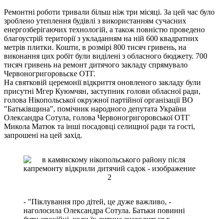
Ремонтні роботи тривали більш ніж три місяці. За цей час було
зроблено утеплення будівлі з використанням сучасних
енергозберігаючих технологій, а також повністю проведено
благоустрій території з укладанням на ній 600 квадратних
метрів плитки. Кошти, в розмірі 800 тисяч гривень, на
виконання цих робіт були виділені з обласного бюджету. 700
тисяч гривень на ремонт дитячого закладу спрямувало
Червоногригоровьске ОТГ.
На святковій церемонії відкриття оновленого закладу були
присутні Мгер Куюмчян, заступник голови обласної ради,
голова Нікопольської окружної партійної організації ВО
"Батьківщина", помічник народного депутата України
Олександра Сотула, голова Червоногригоровської ОТГ
Микола Матюк та інші посадовці селищної ради та гості,
запрошені на цей захід.
- "Піклування про дітей, це дуже важливо, -
наголосила Олександра Сотула. Батьки повинні