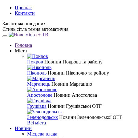
Про нас
Контакти
Завантаження даних ...
Стиль
сітла
темна
автоматична
Головна
Міста
Покров
Новини Покрова та району
Нікополь
Новини Нікополю та ройону
Марганець
Новини Марганцю
Апостолове
Новини Апостолова
Грушівка
Новини Грушівської ОТГ
Зеленодольськ
Новини Зеленодольської ОТГ
Всі міста
Новини
Місцева влада