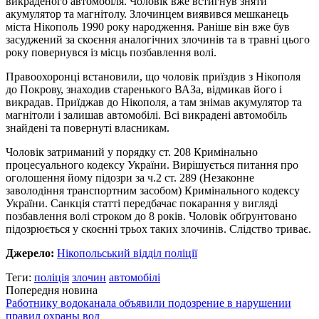
викраденого автомобіля. Чоловік вже встигнув зняти
акумулятор та магнітолу. Злочинцем виявився мешканець
міста Нікополь 1990 року народження. Раніше він вже був
засуджений за скоєння аналогічних злочинів та в травні цього
року повернувся із місць позбавлення волі.
Правоохоронці встановили, що чоловік приїздив з Нікополя
до Покрову, знаходив старенького ВАЗа, відмикав його і
викрадав. Приїджав до Нікополя, а там знімав акумулятор та
магнітоли і залишав автомобілі. Всі викрадені автомобіль
знайдені та повернуті власникам.
Чоловік затриманий у порядку ст. 208 Кримінально
процесуального кодексу України. Вирішується питання про
оголошення йому підозри за ч.2 ст. 289 (Незаконне
заволодіння транспортним засобом) Кримінального кодексу
України. Санкція статті передбачає покарання у вигляді
позбавлення волі строком до 8 років. Чоловік обґрунтовано
підозрюється у скоєнні трьох таких злочинів. Слідство триває.
Джерело:
Нікопольський відділ поліції
Теги:
поліція
злочин
автомобілі
Попередня новина
Работнику водоканала объявили подозрение в нарушении
правил охраны вод