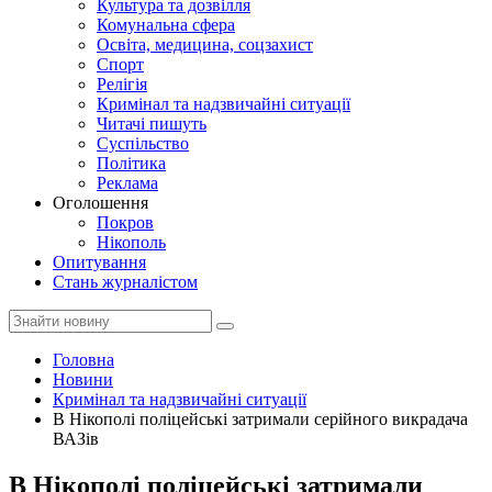
Культура та дозвілля
Комунальна сфера
Освіта, медицина, соцзахист
Спорт
Релігія
Кримінал та надзвичайні ситуації
Читачі пишуть
Суспільство
Політика
Реклама
Оголошення
Покров
Нікополь
Опитування
Стань журналістом
Головна
Новини
Кримінал та надзвичайні ситуації
В Нікополі поліцейські затримали серійного викрадача
ВАЗів
В Нікополі поліцейські затримали