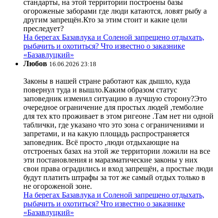
стандарты, на этой территории построены базы
огороженые заборами где люди катаются, ловят рыбу а
другим запрещён.Кто за этим стоит и какие цели
преследует?
На берегах Базавлука и Соленой запрещено отдыхать,
рыбачить и охотиться? Что известно о заказнике
«Базавлуцкий»
Любов
16.06.2026 23:18
Законы в нашей стране работают как дышло, куда
повернул туда и вышло.Каким образом статус
заповедник изменил ситуацию в лучшую сторону?Это
очередное ограничение для простых людей ,темболие
для тех кто проживает в этом ригеоне .Там нет ни одной
таблички, где указано что это зона с ограничениями и
запретами, и на какую площадь распространяется
заповедник. Всё просто ,люди отдыхающие на
отстроеных базах на этой же территории ложили на все
эти постановления и маразматические законы у них
свои права оградились и вход запрещён, а простые люди
будут платить штрафы за тот же самый отдых только в
не огороженой зоне.
На берегах Базавлука и Соленой запрещено отдыхать,
рыбачить и охотиться? Что известно о заказнике
«Базавлуцкий»