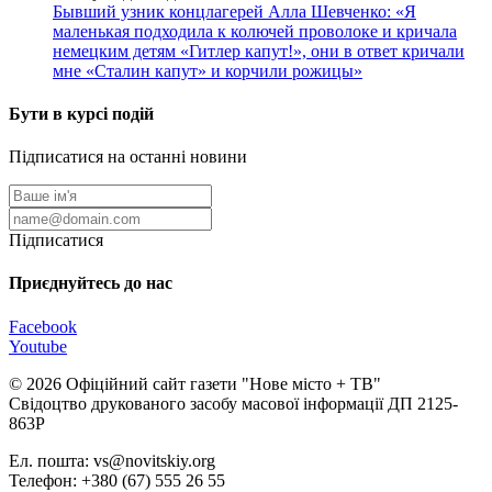
Бывший узник концлагерей Алла Шевченко: «Я
маленькая подходила к колючей проволоке и кричала
немецким детям «Гитлер капут!», они в ответ кричали
мне «Сталин капут» и корчили рожицы»
Бути в курсі подій
Підписатися на останні новини
Підписатися
Приєднуйтесь до нас
Facebook
Youtube
© 2026 Офіційний сайт газети "Нове мiсто + ТВ"
Свідоцтво друкованого засобу масової інформації ДП 2125-
863Р
Ел. пошта: vs@novitskiy.org
Телефон: +380 (67) 555 26 55