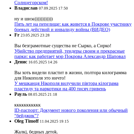
Солнцегорском!
Владислав
07.09.2025 17:50
ну и шиза))))))))))))
Пять лет на пепелище: как живется в Покрове участнику
боевых действий и инвалиду войны (ВИДЕО)
Fr
23.05.2025 23:28
Вы безграмотные существа не Сырко, а Сирко!
Убийство предприятий, тендеры своим и прекрасные
парки: как работает мэр Покрова Александр Шаповал
Денис
16.05.2025 14:26
Вы хоть видели пластит в жизни, полтора килограмма
для Никополя это ничто!
У мешканця Нікополя вилучили півтора кілограма
пластиду та наркотики на 400 тисяч гривень
Рауль
08.05.2025 21:18
ккккккккккк
ID-паспорт: Документ нового поколения или обычный
“бейджик”?
Oleg Timoff
11.04.2025 19:15
Жалкj, бедных детok.