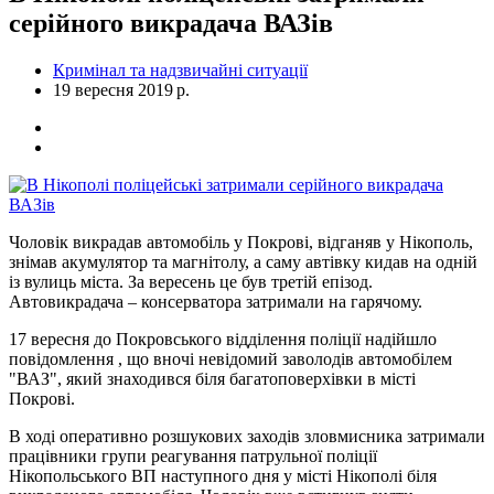
серійного викрадача ВАЗів
Кримінал та надзвичайні ситуації
19 вересня 2019 р.
Чоловік викрадав автомобіль у Покрові, відганяв у Нікополь,
знімав акумулятор та магнітолу, а саму автівку кидав на одній
із вулиць міста. За вересень це був третій епізод.
Автовикрадача – консерватора затримали на гарячому.
17 вересня до Покровського відділення поліції надійшло
повідомлення , що вночі невідомий заволодів автомобілем
"ВАЗ", який знаходився біля багатоповерхівки в місті
Покрові.
В ході оперативно розшукових заходів зловмисника затримали
працівники групи реагування патрульної поліції
Нікопольського ВП наступного дня у місті Нікополі біля