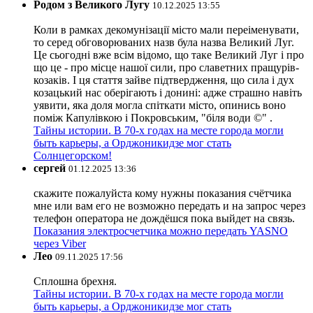
Родом з Великого Лугу
10.12.2025 13:55
Коли в рамках декомунізації місто мали переіменувати,
то серед обговорюваних назв була назва Великий Луг.
Це сьогодні вже всім відомо, що таке Великий Луг і про
що це - про місце нашої сили, про славетних пращурів-
козаків. І ця стаття зайве підтвердження, що сила і дух
козацький нас оберігають і донині: адже страшно навіть
уявити, яка доля могла спіткати місто, опинись воно
поміж Капулівкою і Покровським, "біля води ©" .
Тайны истории. В 70-х годах на месте города могли
быть карьеры, а Орджоникидзе мог стать
Солнцегорском!
сергей
01.12.2025 13:36
скажите пожалуйста кому нужны показания счётчика
мне или вам его не возможно передать и на запрос через
телефон оператора не дождёшся пока выйдет на связь.
Показания электросчетчика можно передать YASNO
через Viber
Лео
09.11.2025 17:56
Сплошна брехня.
Тайны истории. В 70-х годах на месте города могли
быть карьеры, а Орджоникидзе мог стать