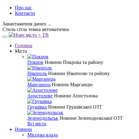
Про нас
Контакти
Завантаження даних ...
Стиль
сітла
темна
автоматична
Головна
Міста
Покров
Новини Покрова та району
Нікополь
Новини Нікополю та ройону
Марганець
Новини Марганцю
Апостолове
Новини Апостолова
Грушівка
Новини Грушівської ОТГ
Зеленодольськ
Новини Зеленодольської ОТГ
Всі міста
Новини
Місцева влада