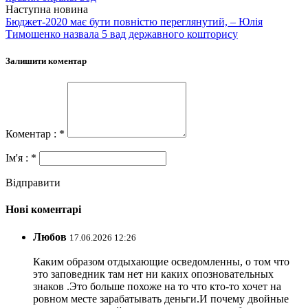
Наступна новина
Бюджет-2020 має бути повністю переглянутий, – Юлія
Тимошенко назвала 5 вад державного кошторису
Залишити коментар
Коментар : *
Ім'я : *
Відправити
Нові коментарі
Любов
17.06.2026 12:26
Каким образом отдыхающие осведомленны, о том что
это заповедник там нет ни каких опозновательных
знаков .Это больше похоже на то что кто-то хочет на
ровном месте зарабатывать деньги.И почему двойные