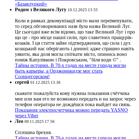
«Базавлуцкий»
Родом з Великого Лугу
10.12.2025 13:55
Коли в рамках декомунізації місто мали переіменувати,
то серед обговорюваних назв була назва Великий Луг.
Це сьогодні вже всім відомо, що таке Великий Луг і про
що це - про місце нашої сили, про славетних пращурів-
козаків. І ця стаття зайве підтвердження, що сила і дух
козацький нас оберігають і донині: адже страшно навіть
уявити, яка доля могла спіткати місто, опинись воно
поміж Капулівкою і Покровським, "біля води ©" .
Тайны истории. В 70-х годах на месте города могли
быть карьеры, а Орджоникидзе мог стать
Солнцегорском!
сергей
01.12.2025 13:36
скажите пожалуйста кому нужны показания счётчика
мне или вам его не возможно передать и на запрос через
телефон оператора не дождёшся пока выйдет на связь.
Показания электросчетчика можно передать YASNO
через Viber
Лео
09.11.2025 17:56
Сплошна брехня.
Тайны истории. В 70-х годах на месте города могли