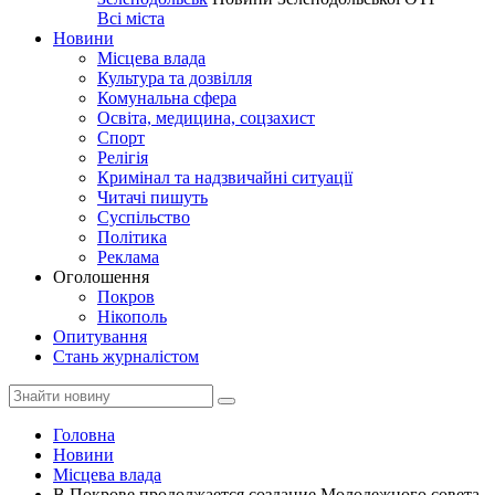
Всі міста
Новини
Місцева влада
Культура та дозвілля
Комунальна сфера
Освіта, медицина, соцзахист
Спорт
Релігія
Кримінал та надзвичайні ситуації
Читачі пишуть
Суспільство
Політика
Реклама
Оголошення
Покров
Нікополь
Опитування
Стань журналістом
Головна
Новини
Місцева влада
В Покрове продолжается создание Молодежного совета