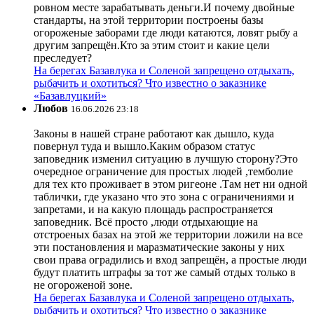
ровном месте зарабатывать деньги.И почему двойные
стандарты, на этой территории построены базы
огороженые заборами где люди катаются, ловят рыбу а
другим запрещён.Кто за этим стоит и какие цели
преследует?
На берегах Базавлука и Соленой запрещено отдыхать,
рыбачить и охотиться? Что известно о заказнике
«Базавлуцкий»
Любов
16.06.2026 23:18
Законы в нашей стране работают как дышло, куда
повернул туда и вышло.Каким образом статус
заповедник изменил ситуацию в лучшую сторону?Это
очередное ограничение для простых людей ,темболие
для тех кто проживает в этом ригеоне .Там нет ни одной
таблички, где указано что это зона с ограничениями и
запретами, и на какую площадь распространяется
заповедник. Всё просто ,люди отдыхающие на
отстроеных базах на этой же территории ложили на все
эти постановления и маразматические законы у них
свои права оградились и вход запрещён, а простые люди
будут платить штрафы за тот же самый отдых только в
не огороженой зоне.
На берегах Базавлука и Соленой запрещено отдыхать,
рыбачить и охотиться? Что известно о заказнике