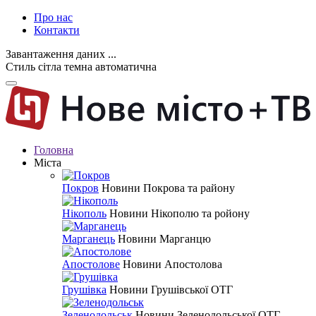
Про нас
Контакти
Завантаження даних ...
Стиль
сітла
темна
автоматична
Головна
Міста
Покров
Новини Покрова та району
Нікополь
Новини Нікополю та ройону
Марганець
Новини Марганцю
Апостолове
Новини Апостолова
Грушівка
Новини Грушівської ОТГ
Зеленодольськ
Новини Зеленодольської ОТГ