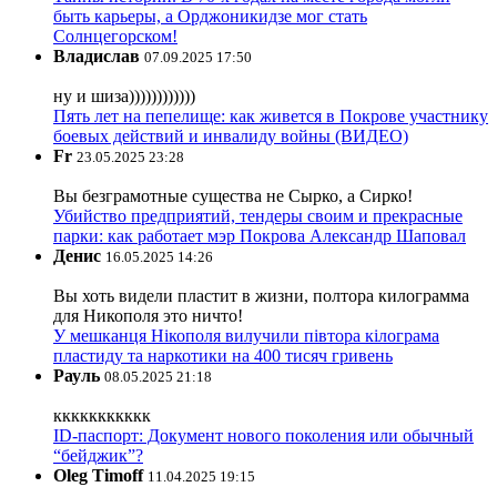
быть карьеры, а Орджоникидзе мог стать
Солнцегорском!
Владислав
07.09.2025 17:50
ну и шиза))))))))))))
Пять лет на пепелище: как живется в Покрове участнику
боевых действий и инвалиду войны (ВИДЕО)
Fr
23.05.2025 23:28
Вы безграмотные существа не Сырко, а Сирко!
Убийство предприятий, тендеры своим и прекрасные
парки: как работает мэр Покрова Александр Шаповал
Денис
16.05.2025 14:26
Вы хоть видели пластит в жизни, полтора килограмма
для Никополя это ничто!
У мешканця Нікополя вилучили півтора кілограма
пластиду та наркотики на 400 тисяч гривень
Рауль
08.05.2025 21:18
ккккккккккк
ID-паспорт: Документ нового поколения или обычный
“бейджик”?
Oleg Timoff
11.04.2025 19:15