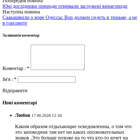
Попередня новина
Юні дослідники природи отримали заслужені винагороди
Наступна новина
Саакашвили о мэре Одессы: Вор должен сидеть в тюрьме, а не
в горсовете
Залишити коментар
Коментар : *
Ім'я : *
Відправити
Нові коментарі
Любов
17.06.2026 12:26
Каким образом отдыхающие осведомленны, о том что
это заповедник там нет ни каких опозновательных
знаков .Это больше похоже на то что кто-то хочет на