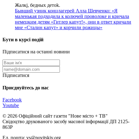
Жалкj, бедных детok.
Бывший узник концлагерей Алла Шевченко: «Я
маленькая подходила к колючей проволоке и кричала
немецким детям «Гитлер капут!», они в ответ кричали
мне «Сталин капут» и корчили рожицы»
Бути в курсі подій
Підписатися на останні новини
Підписатися
Приєднуйтесь до нас
Facebook
Youtube
© 2026 Офіційний сайт газети "Нове мiсто + ТВ"
Свідоцтво друкованого засобу масової інформації ДП 2125-
863Р
Ел. пошта: vs@novitskiy.org