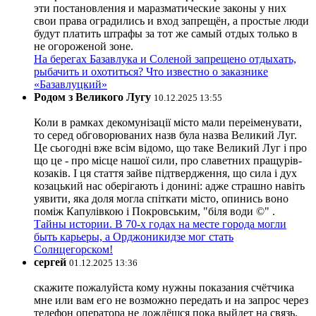
эти постановления и маразматические законы у них
свои права оградились и вход запрещён, а простые люди
будут платить штрафы за тот же самый отдых только в
не огороженой зоне.
На берегах Базавлука и Соленой запрещено отдыхать,
рыбачить и охотиться? Что известно о заказнике
«Базавлуцкий»
Родом з Великого Лугу
10.12.2025 13:55
Коли в рамках декомунізації місто мали переіменувати,
то серед обговорюваних назв була назва Великий Луг.
Це сьогодні вже всім відомо, що таке Великий Луг і про
що це - про місце нашої сили, про славетних пращурів-
козаків. І ця стаття зайве підтвердження, що сила і дух
козацький нас оберігають і донині: адже страшно навіть
уявити, яка доля могла спіткати місто, опинись воно
поміж Капулівкою і Покровським, "біля води ©" .
Тайны истории. В 70-х годах на месте города могли
быть карьеры, а Орджоникидзе мог стать
Солнцегорском!
сергей
01.12.2025 13:36
скажите пожалуйста кому нужны показания счётчика
мне или вам его не возможно передать и на запрос через
телефон оператора не дождёшся пока выйдет на связь.