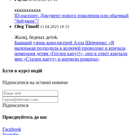
ккккккккккк
ID-паспорт: Документ нового поколения или обычный
“бейджик”?
Oleg Timoff
11.04.2025 19:15
Жалкj, бедных детok.
Бывший узник концлагерей Алла Шевченко: «Я
маленькая подходила к колючей проволоке и кричала
немецким детям «Гитлер капут!», они в ответ кричали
мне «Сталин капут» и корчили рожицы»
Бути в курсі подій
Підписатися на останні новини
Підписатися
Приєднуйтесь до нас
Facebook
Youtube