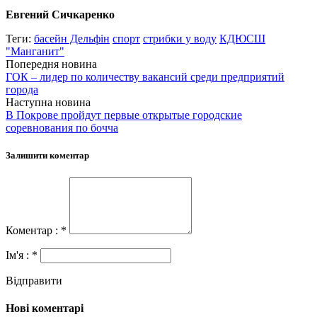
Евгений Сичкаренко
Теги:
басейн Дельфін
спорт
стрибки у воду
КДЮСШ
"Манганит"
Попередня новина
ГОК – лидер по количеству вакансий среди предприятий
города
Наступна новина
В Покрове пройдут первые открытые городские
соревнования по бочча
Залишити коментар
Коментар : *
Ім'я : *
Відправити
Нові коментарі