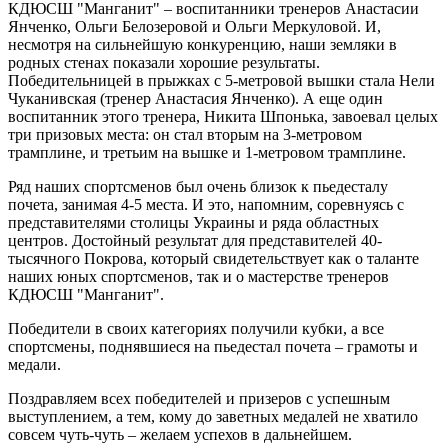
КДЮСШ "Манганит" – воспитанники тренеров Анастасии
Янченко, Ольги Белозеровой и Ольги Меркуловой. И,
несмотря на сильнейшую конкуренцию, наши земляки в
родных стенах показали хорошие результаты.
Победительницей в прыжках с 5-метровой вышки стала Нели
Чуканивская (тренер Анастасия Янченко). А еще один
воспитанник этого тренера, Никита Шпонька, завоевал целых
три призовых места: он стал вторым на 3-метровом
трамплине, и третьим на вышке и 1-метровом трамплине.
Ряд наших спортсменов был очень близок к пьедесталу
почета, занимая 4-5 места. И это, напомним, соревнуясь с
представителями столицы Украины и ряда областных
центров. Достойный результат для представителей 40-
тысячного Покрова, который свидетельствует как о таланте
наших юных спортсменов, так и о мастерстве тренеров
КДЮСШ "Манганит".
Победители в своих категориях получили кубки, а все
спортсмены, поднявшиеся на пьедестал почета – грамоты и
медали.
Поздравляем всех победителей и призеров с успешным
выступлением, а тем, кому до заветных медалей не хватило
совсем чуть-чуть – желаем успехов в дальнейшем.