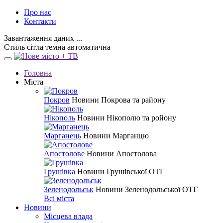
Про нас
Контакти
Завантаження даних ...
Стиль
сітла
темна
автоматична
Головна
Міста
Покров
Новини Покрова та району
Нікополь
Новини Нікополю та ройону
Марганець
Новини Марганцю
Апостолове
Новини Апостолова
Грушівка
Новини Грушівської ОТГ
Зеленодольськ
Новини Зеленодольської ОТГ
Всі міста
Новини
Місцева влада