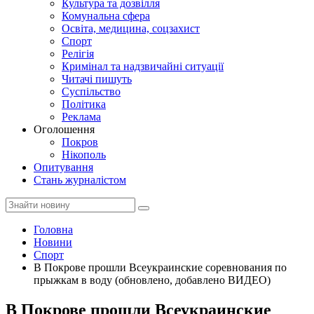
Культура та дозвілля
Комунальна сфера
Освіта, медицина, соцзахист
Спорт
Релігія
Кримінал та надзвичайні ситуації
Читачі пишуть
Суспільство
Політика
Реклама
Оголошення
Покров
Нікополь
Опитування
Стань журналістом
Головна
Новини
Спорт
В Покрове прошли Всеукраинские соревнования по
прыжкам в воду (обновлено, добавлено ВИДЕО)
В Покрове прошли Всеукраинские