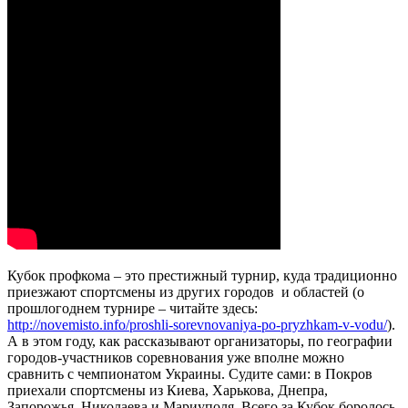
Кубок профкома – это престижный турнир, куда традиционно
приезжают спортсмены из других городов и областей (о
прошлогоднем турнире – читайте здесь:
http://novemisto.info/proshli-sorevnovaniya-po-pryzhkam-v-vodu/
).
А в этом году, как рассказывают организаторы, по географии
городов-участников соревнования уже вполне можно
сравнить с чемпионатом Украины. Судите сами: в Покров
приехали спортсмены из Киева, Харькова, Днепра,
Запорожья, Николаева и Мариуполя. Всего за Кубок боролось