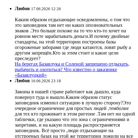
Любов
17.06.2026 12:26
Каким образом отдыхающие осведомленны, о том что
это заповедник там нет ни каких опозновательных
знаков .Это больше похоже на то что кто-то хочет на
ровном месте зарабатывать деньги.И почему двойные
стандарты, на этой территории построены базы
огороженые заборами где люди катаются, ловят рыбу а
другим запрещён.Кто за этим стоит и какие цели
преследует?
На берегах Базавлука и Соленой запрещено отдыхать,
рыбачить и охотиться? Что известно о заказнике
«Базавлуцкий»
Любов
16.06.2026 23:18
Законы в нашей стране работают как дышло, куда
повернул туда и вышло.Каким образом статус
заповедник изменил ситуацию в лучшую сторону?Это
очередное ограничение для простых людей ,темболие
для тех кто проживает в этом ригеоне .Там нет ни одной
таблички, где указано что это зона с ограничениями и
запретами, и на какую площадь распространяется
заповедник. Всё просто ,люди отдыхающие на
отстроеных базах на этой же территории ложили на все