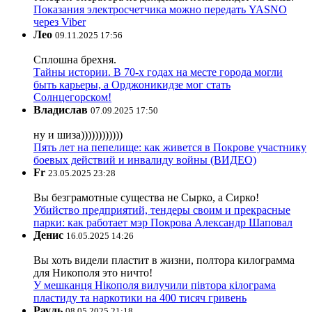
Показания электросчетчика можно передать YASNO
через Viber
Лео
09.11.2025 17:56
Сплошна брехня.
Тайны истории. В 70-х годах на месте города могли
быть карьеры, а Орджоникидзе мог стать
Солнцегорском!
Владислав
07.09.2025 17:50
ну и шиза))))))))))))
Пять лет на пепелище: как живется в Покрове участнику
боевых действий и инвалиду войны (ВИДЕО)
Fr
23.05.2025 23:28
Вы безграмотные существа не Сырко, а Сирко!
Убийство предприятий, тендеры своим и прекрасные
парки: как работает мэр Покрова Александр Шаповал
Денис
16.05.2025 14:26
Вы хоть видели пластит в жизни, полтора килограмма
для Никополя это ничто!
У мешканця Нікополя вилучили півтора кілограма
пластиду та наркотики на 400 тисяч гривень
Рауль
08.05.2025 21:18