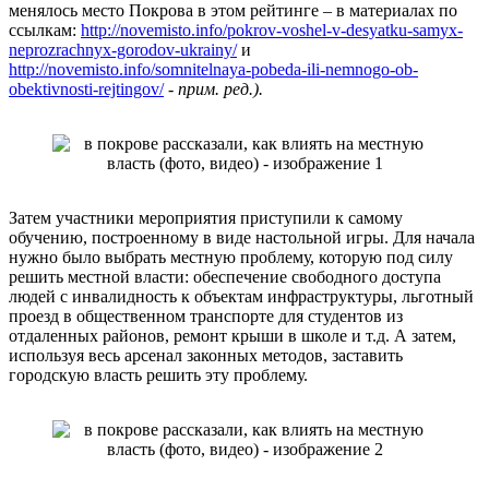
менялось место Покрова в этом рейтинге – в материалах по
ссылкам:
http://novemisto.info/pokrov-voshel-v-desyatku-samyx-
neprozrachnyx-gorodov-ukrainy/
и
http://novemisto.info/somnitelnaya-pobeda-ili-nemnogo-ob-
obektivnosti-rejtingov/
-
прим. ред.).
Затем участники мероприятия приступили к самому
обучению, построенному в виде настольной игры. Для начала
нужно было выбрать местную проблему, которую под силу
решить местной власти: обеспечение свободного доступа
людей с инвалидность к объектам инфраструктуры, льготный
проезд в общественном транспорте для студентов из
отдаленных районов, ремонт крыши в школе и т.д. А затем,
используя весь арсенал законных методов, заставить
городскую власть решить эту проблему.