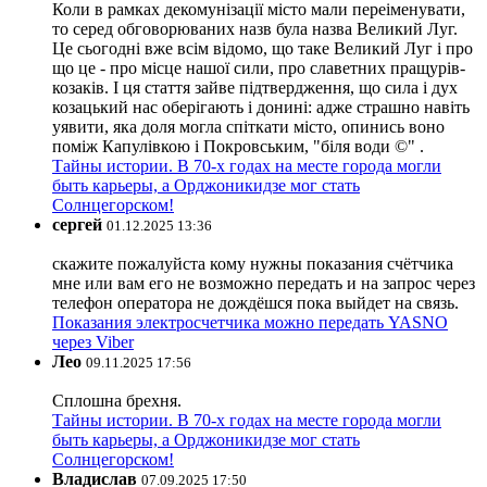
Коли в рамках декомунізації місто мали переіменувати,
то серед обговорюваних назв була назва Великий Луг.
Це сьогодні вже всім відомо, що таке Великий Луг і про
що це - про місце нашої сили, про славетних пращурів-
козаків. І ця стаття зайве підтвердження, що сила і дух
козацький нас оберігають і донині: адже страшно навіть
уявити, яка доля могла спіткати місто, опинись воно
поміж Капулівкою і Покровським, "біля води ©" .
Тайны истории. В 70-х годах на месте города могли
быть карьеры, а Орджоникидзе мог стать
Солнцегорском!
сергей
01.12.2025 13:36
скажите пожалуйста кому нужны показания счётчика
мне или вам его не возможно передать и на запрос через
телефон оператора не дождёшся пока выйдет на связь.
Показания электросчетчика можно передать YASNO
через Viber
Лео
09.11.2025 17:56
Сплошна брехня.
Тайны истории. В 70-х годах на месте города могли
быть карьеры, а Орджоникидзе мог стать
Солнцегорском!
Владислав
07.09.2025 17:50