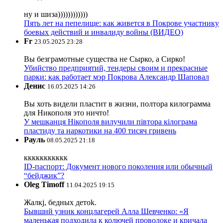
ну и шиза))))))))))))
Пять лет на пепелище: как живется в Покрове участнику
боевых действий и инвалиду войны (ВИДЕО)
Fr
23.05.2025 23:28
Вы безграмотные существа не Сырко, а Сирко!
Убийство предприятий, тендеры своим и прекрасные
парки: как работает мэр Покрова Александр Шаповал
Денис
16.05.2025 14:26
Вы хоть видели пластит в жизни, полтора килограмма
для Никополя это ничто!
У мешканця Нікополя вилучили півтора кілограма
пластиду та наркотики на 400 тисяч гривень
Рауль
08.05.2025 21:18
ккккккккккк
ID-паспорт: Документ нового поколения или обычный
“бейджик”?
Oleg Timoff
11.04.2025 19:15
Жалкj, бедных детok.
Бывший узник концлагерей Алла Шевченко: «Я
маленькая подходила к колючей проволоке и кричала