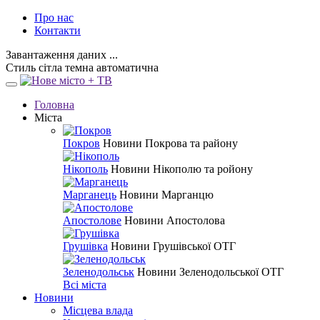
Про нас
Контакти
Завантаження даних ...
Стиль
сітла
темна
автоматична
Головна
Міста
Покров
Новини Покрова та району
Нікополь
Новини Нікополю та ройону
Марганець
Новини Марганцю
Апостолове
Новини Апостолова
Грушівка
Новини Грушівської ОТГ
Зеленодольськ
Новини Зеленодольської ОТГ
Всі міста
Новини
Місцева влада