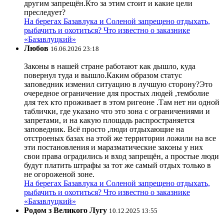
другим запрещён.Кто за этим стоит и какие цели
преследует?
На берегах Базавлука и Соленой запрещено отдыхать,
рыбачить и охотиться? Что известно о заказнике
«Базавлуцкий»
Любов
16.06.2026 23:18
Законы в нашей стране работают как дышло, куда
повернул туда и вышло.Каким образом статус
заповедник изменил ситуацию в лучшую сторону?Это
очередное ограничение для простых людей ,темболие
для тех кто проживает в этом ригеоне .Там нет ни одной
таблички, где указано что это зона с ограничениями и
запретами, и на какую площадь распространяется
заповедник. Всё просто ,люди отдыхающие на
отстроеных базах на этой же территории ложили на все
эти постановления и маразматические законы у них
свои права оградились и вход запрещён, а простые люди
будут платить штрафы за тот же самый отдых только в
не огороженой зоне.
На берегах Базавлука и Соленой запрещено отдыхать,
рыбачить и охотиться? Что известно о заказнике
«Базавлуцкий»
Родом з Великого Лугу
10.12.2025 13:55