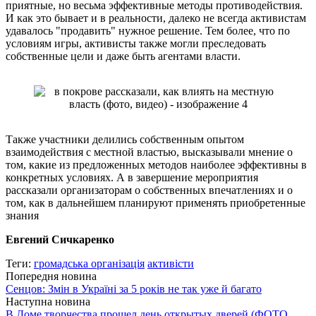
приятные, но весьма эффективные методы противодействия.
И как это бывает и в реальности, далеко не всегда активистам
удавалось "продавить" нужное решение. Тем более, что по
условиям игры, активисты также могли преследовать
собственные цели и даже быть агентами власти.
Также участники делились собственным опытом
взаимодействия с местной властью, высказывали мнение о
том, какие из предложенных методов наиболее эффективны в
конкретных условиях. А в завершение мероприятия
рассказали организаторам о собственных впечатлениях и о
том, как в дальнейшем планируют применять приобретенные
знания
Евгений Сичкаренко
Теги:
громадська організація
активісти
Попередня новина
Сенцов: Змін в Україні за 5 років не так уже й багато
Наступна новина
В Доме творчества прошел день открытых дверей (ФОТО,