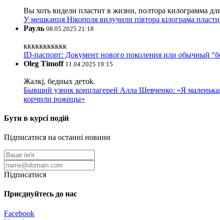
Вы хоть видели пластит в жизни, полтора килограмма дл
У мешканця Нікополя вилучили півтора кілограма пластид
Рауль
08.05.2025 21:18
ккккккккккк
ID-паспорт: Документ нового поколения или обычный “
Oleg Timoff
11.04.2025 19:15
Жалкj, бедных детok.
Бывший узник концлагерей Алла Шевченко: «Я маленькая 
корчили рожицы»
Бути в курсі подій
Підписатися на останні новини
Підписатися
Приєднуйтесь до нас
Facebook