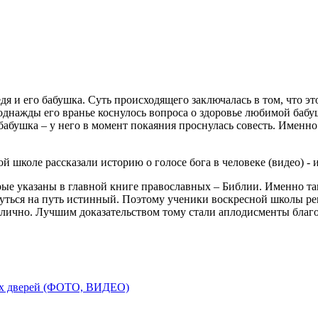
 и его бабушка. Суть происходящего заключалась в том, что эт
днажды его вранье коснулось вопроса о здоровье любимой бабуш
 бабушка – у него в момент покаяния проснулась совесть. Именн
е указаны в главной книге православных – Библии. Именно там 
рнуться на путь истинный. Поэтому ученики воскресной школы ре
тлично. Лучшим доказательством тому стали аплодисменты благ
тых дверей (ФОТО, ВИДЕО)