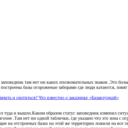
аповедник там нет ни каких опозновательных знаков .Это больше
построены базы огороженые заборами где люди катаются, ловят 
ачить и охотиться? Что известно о заказнике «Базавлуцкий»
ул туда и вышло.Каким образом статус заповедник изменил сит
геоне .Там нет ни одной таблички, где указано что это зона с 
ие на отстроеных базах на этой же территории ложили на все э