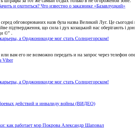
ть штрафы за тот же самый отдых только в не огороженой зоне.
ачить и охотиться? Что известно о заказнике «Базавлуцкий»
 серед обговорюваних назв була назва Великий Луг. Це сьогодні 
айве підтвердження, що сила і дух козацький нас оберігають і дон
и ©" .
 карьеры, а Орджоникидзе мог стать Солнцегорском!
ли вам его не возможно передать и на запрос через телефон опе
 Viber
 карьеры, а Орджоникидзе мог стать Солнцегорском!
у боевых действий и инвалиду войны (ВИДЕО)
ки: как работает мэр Покрова Александр Шаповал