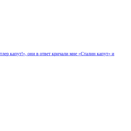
лер капут!», они в ответ кричали мне «Сталин капут» и