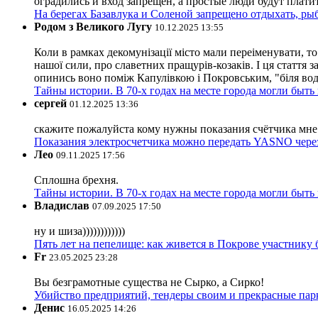
оградились и вход запрещён, а простые люди будут плати
На берегах Базавлука и Соленой запрещено отдыхать, рыб
Родом з Великого Лугу
10.12.2025 13:55
Коли в рамках декомунізації місто мали переіменувати, то
нашої сили, про славетних пращурів-козаків. І ця стаття з
опинись воно поміж Капулівкою і Покровським, "біля вод
Тайны истории. В 70-х годах на месте города могли быть
сергей
01.12.2025 13:36
скажите пожалуйста кому нужны показания счётчика мне и
Показания электросчетчика можно передать YASNO через
Лео
09.11.2025 17:56
Сплошна брехня.
Тайны истории. В 70-х годах на месте города могли быть
Владислав
07.09.2025 17:50
ну и шиза))))))))))))
Пять лет на пепелище: как живется в Покрове участник
Fr
23.05.2025 23:28
Вы безграмотные существа не Сырко, а Сирко!
Убийство предприятий, тендеры своим и прекрасные пар
Денис
16.05.2025 14:26