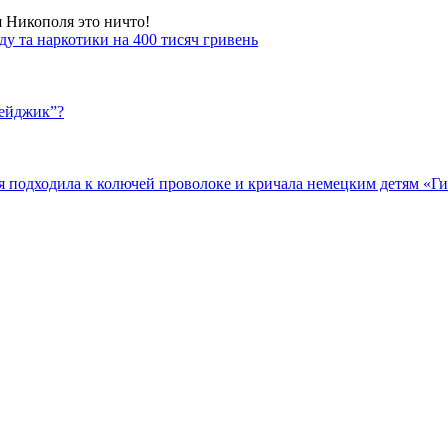
я Никополя это ничто!
у та наркотики на 400 тисяч гривень
бейджик”?
подходила к колючей проволоке и кричала немецким детям «Гит