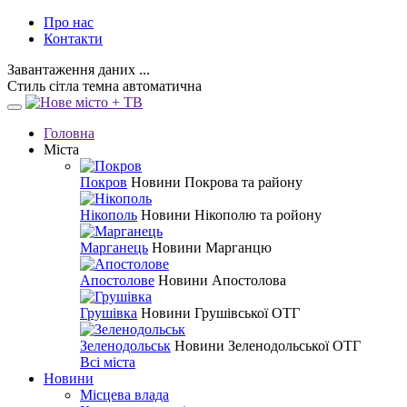
Про нас
Контакти
Завантаження даних ...
Стиль
сітла
темна
автоматична
Головна
Міста
Покров
Новини Покрова та району
Нікополь
Новини Нікополю та ройону
Марганець
Новини Марганцю
Апостолове
Новини Апостолова
Грушівка
Новини Грушівської ОТГ
Зеленодольськ
Новини Зеленодольської ОТГ
Всі міста
Новини
Місцева влада