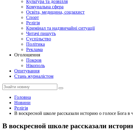
Культура та дозвілля
Комунальна сфера
Освіта, медицина, соцзахист
Спорт
Релігія
Кримінал та надзвичайні ситуації
Читачі пишуть
Суспільство
Політика
Реклама
Оголошення
Покров
Нікополь
Опитування
Стань журналістом
Головна
Новини
Релігія
В воскресной школе рассказали историю о голосе Бога в
В воскресной школе рассказали историю