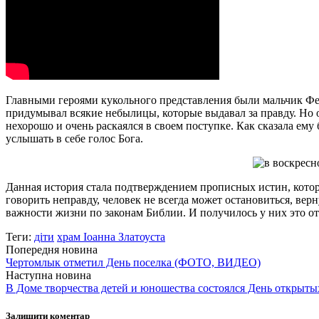
Главными героями кукольного представления были мальчик Федя
придумывал всякие небылицы, которые выдавал за правду. Но о
нехорошо и очень раскаялся в своем поступке. Как сказала ему
услышать в себе голос Бога.
Данная история стала подтверждением прописных истин, которы
говорить неправду, человек не всегда может остановиться, ве
важности жизни по законам Библии. И получилось у них это о
Теги:
діти
храм Іоанна Златоуста
Попередня новина
Чертомлык отметил День поселка (ФОТО, ВИДЕО)
Наступна новина
В Доме творчества детей и юношества состоялся День откры
Залишити коментар