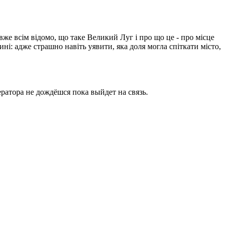
вже всім відомо, що таке Великий Луг і про що це - про місце
ині: адже страшно навіть уявити, яка доля могла спіткати місто,
ратора не дождёшся пока выйдет на связь.