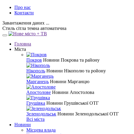
Про нас
Контакти
Завантаження даних ...
Стиль
сітла
темна
автоматична
Головна
Міста
Покров
Новини Покрова та району
Нікополь
Новини Нікополю та ройону
Марганець
Новини Марганцю
Апостолове
Новини Апостолова
Грушівка
Новини Грушівської ОТГ
Зеленодольськ
Новини Зеленодольської ОТГ
Всі міста
Новини
Місцева влада