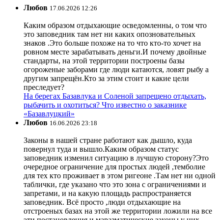
Любов
17.06.2026 12:26
Каким образом отдыхающие осведомленны, о том что
это заповедник там нет ни каких опозновательных
знаков .Это больше похоже на то что кто-то хочет на
ровном месте зарабатывать деньги.И почему двойные
стандарты, на этой территории построены базы
огороженые заборами где люди катаются, ловят рыбу а
другим запрещён.Кто за этим стоит и какие цели
преследует?
На берегах Базавлука и Соленой запрещено отдыхать,
рыбачить и охотиться? Что известно о заказнике
«Базавлуцкий»
Любов
16.06.2026 23:18
Законы в нашей стране работают как дышло, куда
повернул туда и вышло.Каким образом статус
заповедник изменил ситуацию в лучшую сторону?Это
очередное ограничение для простых людей ,темболие
для тех кто проживает в этом ригеоне .Там нет ни одной
таблички, где указано что это зона с ограничениями и
запретами, и на какую площадь распространяется
заповедник. Всё просто ,люди отдыхающие на
отстроеных базах на этой же территории ложили на все
эти постановления и маразматические законы у них