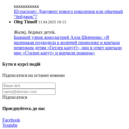
ккккккккккк
ID-паспорт: Документ нового поколения или обычный
“бейджик”?
Oleg Timoff
11.04.2025 19:15
Жалкj, бедных детok.
Бывший узник концлагерей Алла Шевченко: «Я
маленькая подходила к колючей проволоке и кричала
немецким детям «Гитлер капут!», они в ответ кричали
мне «Сталин капут» и корчили рожицы»
Бути в курсі подій
Підписатися на останні новини
Підписатися
Приєднуйтесь до нас
Facebook
Youtube