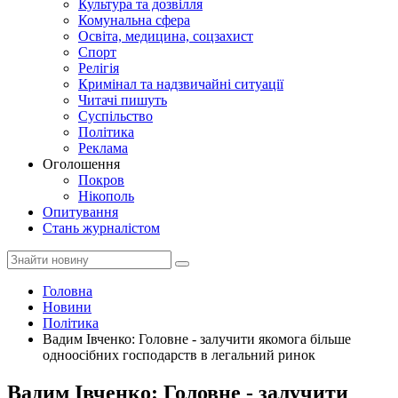
Культура та дозвілля
Комунальна сфера
Освіта, медицина, соцзахист
Спорт
Релігія
Кримінал та надзвичайні ситуації
Читачі пишуть
Суспільство
Політика
Реклама
Оголошення
Покров
Нікополь
Опитування
Стань журналістом
Головна
Новини
Політика
Вадим Івченко: Головне - залучити якомога більше
одноосібних господарств в легальний ринок
Вадим Івченко: Головне - залучити