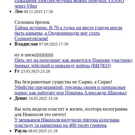
Показания электросчетчика можно передать YASNO
через Viber
Лео
09.11.2025 17:56
Сплошна брехня.
Тайны истории. В 70-х годах на месте города могли
быть карьеры, а Орджоникидзе мог стать
Солнцегорском!
Владислав
07.09.2025 17:50
ну и шиза))))))))))))
Пять лет на пепелище: как живется в Покрове участнику
боевых действий и инвалиду войны (ВИДЕО)
Fr
23.05.2025 23:28
Вы безграмотные существа не Сырко, а Сирко!
Убийство предприятий, тендеры своим и прекрасные
парки: как работает мэр Покрова Александр Шаповал
Денис
16.05.2025 14:26
Вы хоть видели пластит в жизни, полтора килограмма
для Никополя это ничто!
У мешканця Нікополя вилучили півтора кілограма
пластиду та наркотики на 400 тисяч гривень
Рауль
08.05.2025 21:18