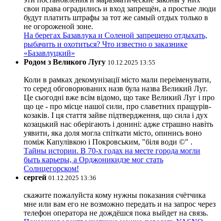
свои права оградились и вход запрещён, а простые люди
будут платить штрафы за тот же самый отдых только в
не огороженой зоне.
На берегах Базавлука и Соленой запрещено отдыхать,
рыбачить и охотиться? Что известно о заказнике
«Базавлуцкий»
Родом з Великого Лугу
10.12.2025 13:55
Коли в рамках декомунізації місто мали переіменувати,
то серед обговорюваних назв була назва Великий Луг.
Це сьогодні вже всім відомо, що таке Великий Луг і про
що це - про місце нашої сили, про славетних пращурів-
козаків. І ця стаття зайве підтвердження, що сила і дух
козацький нас оберігають і донині: адже страшно навіть
уявити, яка доля могла спіткати місто, опинись воно
поміж Капулівкою і Покровським, "біля води ©" .
Тайны истории. В 70-х годах на месте города могли
быть карьеры, а Орджоникидзе мог стать
Солнцегорском!
сергей
01.12.2025 13:36
скажите пожалуйста кому нужны показания счётчика
мне или вам его не возможно передать и на запрос через
телефон оператора не дождёшся пока выйдет на связь.