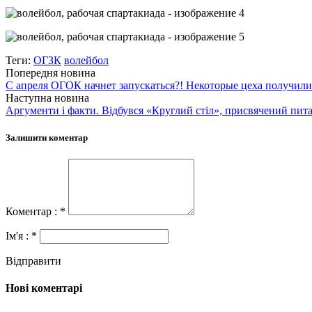
Теги:
ОГЗК
волейбол
Попередня новина
С апреля ОГОК начнет запускаться?! Некоторые цеха получили
Наступна новина
Аргументи і факти. Відбувся «Круглий стіл», присвячений пи
Залишити коментар
Коментар : *
Ім'я : *
Відправити
Нові коментарі