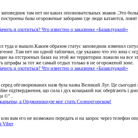
аповедник там нет ни каких опозновательных знаков .Это больше
построены базы огороженые заборами где люди катаются, ловят 
ачить и охотиться? Что известно о заказнике «Базавлуцкий»
ул туда и вышло.Каким образом статус заповедник изменил сит
геоне .Там нет ни одной таблички, где указано что это зона с 
ие на отстроеных базах на этой же территории ложили на все э
ть штрафы за тот же самый отдых только в не огороженой зоне.
ачить и охотиться? Что известно о заказнике «Базавлуцкий»
 серед обговорюваних назв була назва Великий Луг. Це сьогодні 
айве підтвердження, що сила і дух козацький нас оберігають і дон
и ©" .
 карьеры, а Орджоникидзе мог стать Солнцегорском!
ли вам его не возможно передать и на запрос через телефон опе
 Viber