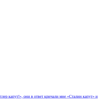
лер капут!», они в ответ кричали мне «Сталин капут» и