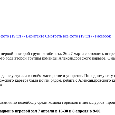
 фото (19 шт) - Вконтакте
Смотреть все фото (19 шт) - Facebook
первой и второй групп комбината. 26-27 марта состоялись встр
о года второй группы команды Александровского карьера. Она 
а не уступала в своём мастерстве и упорстве. По одному сету вы
ожского карьера была почти рядом, ребята с Александровского к
а.
внования по волейболу среди команд горняков и металлургов пр
ион в игровой зал 7 апреля в 16-30 и 8 апреля в 9-00.