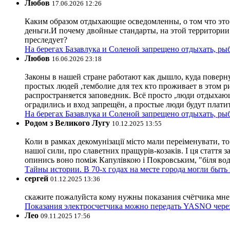
Любов
17.06.2026 12:26
Каким образом отдыхающие осведомленны, о том что это з
деньги.И почему двойные стандарты, на этой территории 
преследует?
На берегах Базавлука и Соленой запрещено отдыхать, рыб
Любов
16.06.2026 23:18
Законы в нашей стране работают как дышло, куда поверн
простых людей ,темболие для тех кто проживает в этом ри
распространяется заповедник. Всё просто ,люди отдыхающ
оградились и вход запрещён, а простые люди будут плати
На берегах Базавлука и Соленой запрещено отдыхать, рыб
Родом з Великого Лугу
10.12.2025 13:55
Коли в рамках декомунізації місто мали переіменувати, то
нашої сили, про славетних пращурів-козаків. І ця стаття з
опинись воно поміж Капулівкою і Покровським, "біля вод
Тайны истории. В 70-х годах на месте города могли быть
сергей
01.12.2025 13:36
скажите пожалуйста кому нужны показания счётчика мне и
Показания электросчетчика можно передать YASNO через
Лео
09.11.2025 17:56