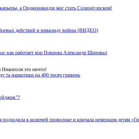
 карьеры, а Орджоникидзе мог стать Солнцегорском!
у боевых действий и инвалиду войны (ВИДЕО)
ки: как работает мэр Покрова Александр Шаповал
я Никополя это ничто!
у та наркотики на 400 тисяч гривень
бейджик”?
подходила к колючей проволоке и кричала немецким детям «Гит