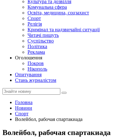
Культура та дозвілля
Комунальна сфера
Освіта, медицина, соцзахист
Спорт
Релігія
Кримінал та надзвичайні ситуації
Читачі пишуть
Суспільство
Політика
Реклама
Оголошення
Покров
Нікополь
Опитування
Стань журналістом
Головна
Новини
Спорт
Волейбол, рабочая спартакиада
Волейбол, рабочая спартакиада