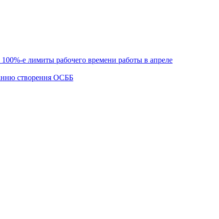
 100%-е лимиты рабочего времени работы в апреле
танню створення ОСББ