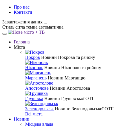
Про нас
Контакти
Завантаження даних ...
Стиль
сітла
темна
автоматична
Головна
Міста
Покров
Новини Покрова та району
Нікополь
Новини Нікополю та ройону
Марганець
Новини Марганцю
Апостолове
Новини Апостолова
Грушівка
Новини Грушівської ОТГ
Зеленодольськ
Новини Зеленодольської ОТГ
Всі міста
Новини
Місцева влада