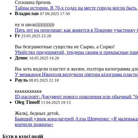
Сплошна брехня.
Тайны истории. В 70-х годах на месте города могли быть
Владислав
07.09.2025 17:50
ну и шиза))))))))))))
Пять лет на пепелище: как живется в Покрове участник
Fr
23.05.2025 23:28
Вы безграмотные существа не Сырко, а Сирко!
Убийство предприятий, тендеры своим и прекрасные пар
Денис
16.05.2025 14:26
Вы хоть видели пластит в жизни, полтора килограмма дл
У мешканця Нікополя вилучили півтора кілограма пластид
Рауль
08.05.2025 21:18
ккккккккккк
ID-паспорт: Документ нового поколения или обычный “
Oleg Timoff
11.04.2025 19:15
Жалкj, бедных детok.
Бывший узник концлагерей Алла Шевченко: «Я маленькая 
корчили рожицы»
Бути в курсі подій