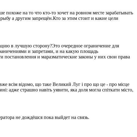
 похоже на то что кто-то хочет на ровном месте зарабатывать
рыбу а другим запрещён.Кто за этим стоит и какие цели
уацию в лучшую сторону?Это очередное ограничение для
ограничениями и запретами, и на какую площадь
ти постановления и маразматические законы у них свои права
вже всім відомо, що таке Великий Луг і про що це - про місце
ині: адже страшно навіть уявити, яка доля могла спіткати місто,
ратора не дождёшся пока выйдет на связь.