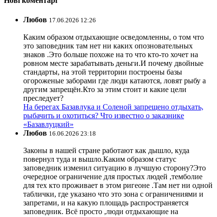
Нові коментарі
Любов
17.06.2026 12:26
Каким образом отдыхающие осведомленны, о том что
это заповедник там нет ни каких опозновательных
знаков .Это больше похоже на то что кто-то хочет на
ровном месте зарабатывать деньги.И почему двойные
стандарты, на этой территории построены базы
огороженые заборами где люди катаются, ловят рыбу а
другим запрещён.Кто за этим стоит и какие цели
преследует?
На берегах Базавлука и Соленой запрещено отдыхать,
рыбачить и охотиться? Что известно о заказнике
«Базавлуцкий»
Любов
16.06.2026 23:18
Законы в нашей стране работают как дышло, куда
повернул туда и вышло.Каким образом статус
заповедник изменил ситуацию в лучшую сторону?Это
очередное ограничение для простых людей ,темболие
для тех кто проживает в этом ригеоне .Там нет ни одной
таблички, где указано что это зона с ограничениями и
запретами, и на какую площадь распространяется
заповедник. Всё просто ,люди отдыхающие на