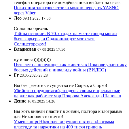
телефон оператора не дождёшся пока выйдет на связь.
Показания электросчетчика можно передать YASNO
через Viber
Лео
09.11.2025 17:56
Сплошна брехня.
Тайны истории. В 70-х годах на месте города могли
быть карьеры, а Орджоникидзе мог стать
Солнцегорском!
Владислав
07.09.2025 17:50
ну и шиза))))))))))))
Пять лет на пепелище: как живется в Покрове участнику
боевых действий и инвалиду войны (ВИДЕО)
Fr
23.05.2025 23:28
Вы безграмотные существа не Сырко, а Сирко!
Убийство предприятий, тендеры своим и прекрасные
парки: как работает мэр Покрова Александр Шаповал
Денис
16.05.2025 14:26
Вы хоть видели пластит в жизни, полтора килограмма
для Никополя это ничто!
У мешканця Нікополя вилучили півтора кілограма
пластиду та наркотики на 400 тисяч гривень