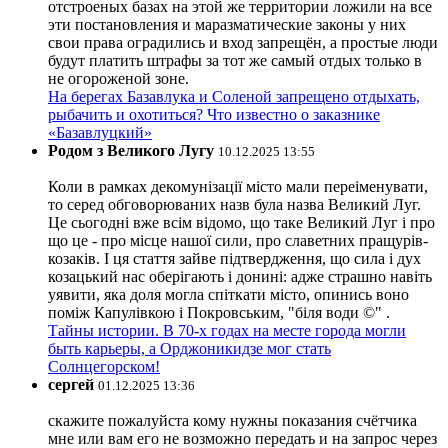
отстроеных базах на этой же территории ложили на все
эти постановления и маразматические законы у них
свои права оградились и вход запрещён, а простые люди
будут платить штрафы за тот же самый отдых только в
не огороженой зоне.
На берегах Базавлука и Соленой запрещено отдыхать,
рыбачить и охотиться? Что известно о заказнике
«Базавлуцкий»
Родом з Великого Лугу
10.12.2025 13:55
Коли в рамках декомунізації місто мали переіменувати,
то серед обговорюваних назв була назва Великий Луг.
Це сьогодні вже всім відомо, що таке Великий Луг і про
що це - про місце нашої сили, про славетних пращурів-
козаків. І ця стаття зайве підтвердження, що сила і дух
козацький нас оберігають і донині: адже страшно навіть
уявити, яка доля могла спіткати місто, опинись воно
поміж Капулівкою і Покровським, "біля води ©" .
Тайны истории. В 70-х годах на месте города могли
быть карьеры, а Орджоникидзе мог стать
Солнцегорском!
сергей
01.12.2025 13:36
скажите пожалуйста кому нужны показания счётчика
мне или вам его не возможно передать и на запрос через