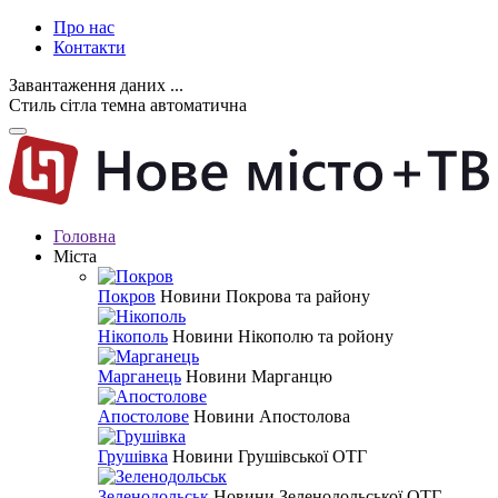
Про нас
Контакти
Завантаження даних ...
Стиль
сітла
темна
автоматична
Головна
Міста
Покров
Новини Покрова та району
Нікополь
Новини Нікополю та ройону
Марганець
Новини Марганцю
Апостолове
Новини Апостолова
Грушівка
Новини Грушівської ОТГ
Зеленодольськ
Новини Зеленодольської ОТГ