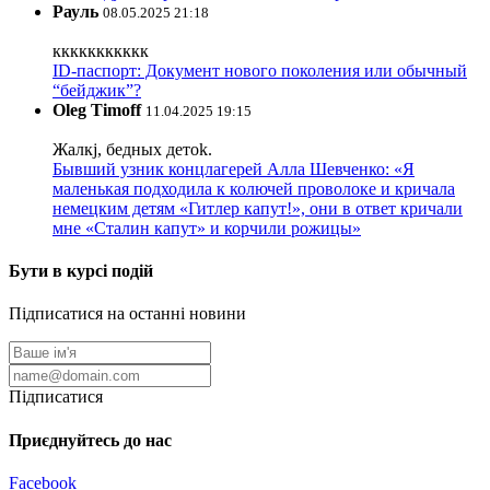
Рауль
08.05.2025 21:18
ккккккккккк
ID-паспорт: Документ нового поколения или обычный
“бейджик”?
Oleg Timoff
11.04.2025 19:15
Жалкj, бедных детok.
Бывший узник концлагерей Алла Шевченко: «Я
маленькая подходила к колючей проволоке и кричала
немецким детям «Гитлер капут!», они в ответ кричали
мне «Сталин капут» и корчили рожицы»
Бути в курсі подій
Підписатися на останні новини
Підписатися
Приєднуйтесь до нас
Facebook