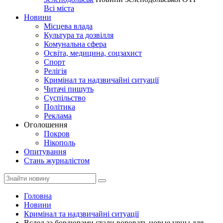
Всі міста
Новини
Місцева влада
Культура та дозвілля
Комунальна сфера
Освіта, медицина, соцзахист
Спорт
Релігія
Кримінал та надзвичайні ситуації
Читачі пишуть
Суспільство
Політика
Реклама
Оголошення
Покров
Нікополь
Опитування
Стань журналістом
Головна
Новини
Кримінал та надзвичайні ситуації
Вслед за бордюрами стали воровать новые урны для