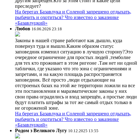
другим запрещён.Кто за этим стоит и какие цели
преследует?
На берегах Базавлука и Соленой запрещено отдыхать,
рыбачить и охотиться? Что известно о заказнике
«Базавлуцкий»
Любов
16.06.2026 23:18
Законы в нашей стране работают как дышло, куда
повернул туда и вышло.Каким образом статус
заповедник изменил ситуацию в лучшую сторону?Это
очередное ограничение для простых людей ,темболие
для тех кто проживает в этом ригеоне .Там нет ни одной
таблички, где указано что это зона с ограничениями и
запретами, и на какую площадь распространяется
заповедник. Всё просто ,люди отдыхающие на
отстроеных базах на этой же территории ложили на все
эти постановления и маразматические законы у них
свои права оградились и вход запрещён, а простые люди
будут платить штрафы за тот же самый отдых только в
не огороженой зоне.
На берегах Базавлука и Соленой запрещено отдыхать,
рыбачить и охотиться? Что известно о заказнике
«Базавлуцкий»
Родом з Великого Лугу
10.12.2025 13:55