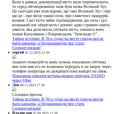
Коли в рамках декомунізації місто мали переіменувати,
то серед обговорюваних назв була назва Великий Луг.
Це сьогодні вже всім відомо, що таке Великий Луг і про
що це - про місце нашої сили, про славетних пращурів-
козаків. І ця стаття зайве підтвердження, що сила і дух
козацький нас оберігають і донині: адже страшно навіть
уявити, яка доля могла спіткати місто, опинись воно
поміж Капулівкою і Покровським, "біля води ©" .
Тайны истории. В 70-х годах на месте города могли
быть карьеры, а Орджоникидзе мог стать
Солнцегорском!
сергей
01.12.2025 13:36
скажите пожалуйста кому нужны показания счётчика
мне или вам его не возможно передать и на запрос через
телефон оператора не дождёшся пока выйдет на связь.
Показания электросчетчика можно передать YASNO
через Viber
Лео
09.11.2025 17:56
Сплошна брехня.
Тайны истории. В 70-х годах на месте города могли
быть карьеры, а Орджоникидзе мог стать
Солнцегорском!
Владислав
07.09.2025 17:50