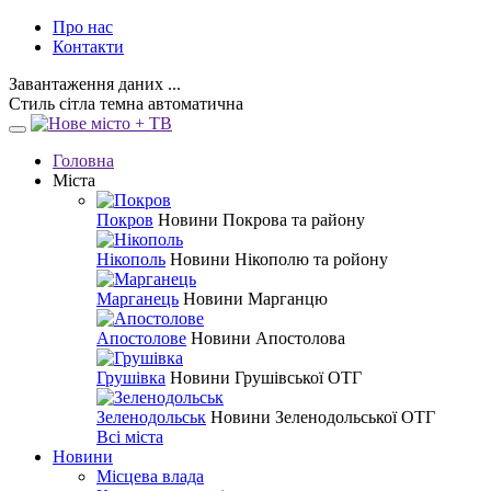
Про нас
Контакти
Завантаження даних ...
Стиль
сітла
темна
автоматична
Головна
Міста
Покров
Новини Покрова та району
Нікополь
Новини Нікополю та ройону
Марганець
Новини Марганцю
Апостолове
Новини Апостолова
Грушівка
Новини Грушівської ОТГ
Зеленодольськ
Новини Зеленодольської ОТГ
Всі міста
Новини
Місцева влада