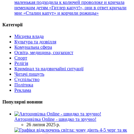
маленькая подходила к колючей проволоке и кричала
немецким детям «Гитлер капут!», они в ответ кричали
мне «Сталин капут» и корчили рожицы»
Категорії
Місцева влада
Культура та дозвілля
Комунальна сфера
Освіта, медицина, соцзахист
Спорт
Релігія
Кримінал та надзвичайні ситуації
Читачі пишуть
Суспільство
Політика
Реклама
Популярні новини
Автоцивілка Online - швидко та зручно!
26 липня 2025 р.