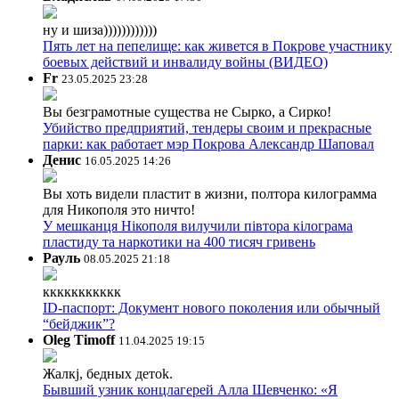
ну и шиза))))))))))))
Пять лет на пепелище: как живется в Покрове участнику
боевых действий и инвалиду войны (ВИДЕО)
Fr
23.05.2025 23:28
Вы безграмотные существа не Сырко, а Сирко!
Убийство предприятий, тендеры своим и прекрасные
парки: как работает мэр Покрова Александр Шаповал
Денис
16.05.2025 14:26
Вы хоть видели пластит в жизни, полтора килограмма
для Никополя это ничто!
У мешканця Нікополя вилучили півтора кілограма
пластиду та наркотики на 400 тисяч гривень
Рауль
08.05.2025 21:18
ккккккккккк
ID-паспорт: Документ нового поколения или обычный
“бейджик”?
Oleg Timoff
11.04.2025 19:15
Жалкj, бедных детok.
Бывший узник концлагерей Алла Шевченко: «Я