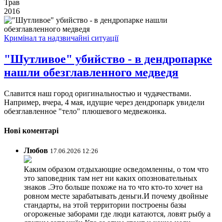
Трав
2016
Кримінал та надзвичайні ситуації
"Шутливое" убийство - в дендропарке
нашли обезглавленного медведя
Славится наш город оригинальностью и чудачествами.
Например, вчера, 4 мая, идущие через дендропарк увидели
обезглавленное "тело" плюшевого медвежонка.
Нові коментарі
Любов
17.06.2026 12:26
Каким образом отдыхающие осведомленны, о том что
это заповедник там нет ни каких опозновательных
знаков .Это больше похоже на то что кто-то хочет на
ровном месте зарабатывать деньги.И почему двойные
стандарты, на этой территории построены базы
огороженые заборами где люди катаются, ловят рыбу а