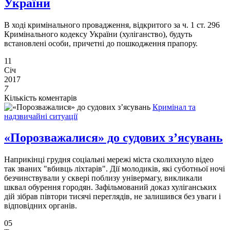
України
В ході кримінального провадження, відкритого за ч. 1 ст. 296
Кримінального кодексу України (хуліганство), будуть
встановлені особи, причетні до пошкодження прапору.
11
Січ
2017
7
Кількість коментарів
Кримінал та
надзвичайні ситуації
«Порозважалися» до судових з’ясувань
Наприкінці грудня соціальні мережі міста сколихнуло відео
так званих "вбивць ліхтарів". Дії молодиків, які суботньої ночі
безчинствували у сквері поблизу універмагу, викликали
шквал обурення городян. Зафільмований доказ хуліганських
дій зібрав півтори тисячі переглядів, не залишився без уваги і
відповідних органів.
05