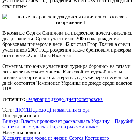
участников 2008 года рождения. В весе -38 кг этот дзюдоист
стал пятым.
В команде Сергея Синилова на пъедестале почета оказались
два дзюдоиста. Среди участников 2006 года рождения
бронзовым призером в весе -42 кг стал Егор Ткачев а среди
участников 2007 года рождения также бронзовым призером
был в весе -27 кг Илья Ивженко.
Отметим, что юные участники турнира боролись на татами
легкоатлетического манежа Киевской городской школы
высшего спортивного мастерства, где уже через несколько
дней состоится Чемпионат Украины по дзюдо среди кадетов
U18.
Источник:
Федерация дзюдо Днепропетровска
Теги:
ДЮСШ
дзюдо
діти
змагання
спорт
Попередня новина
Вилкул: Власть продолжает раскалывать Украину – Парубий
запретил выступать в Раде на русском языке
Наступна новина
К девяти дням ухода из жизни Сергея Костецкого