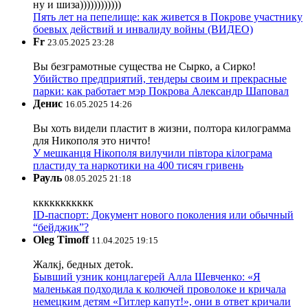
ну и шиза))))))))))))
Пять лет на пепелище: как живется в Покрове участнику
боевых действий и инвалиду войны (ВИДЕО)
Fr
23.05.2025 23:28
Вы безграмотные существа не Сырко, а Сирко!
Убийство предприятий, тендеры своим и прекрасные
парки: как работает мэр Покрова Александр Шаповал
Денис
16.05.2025 14:26
Вы хоть видели пластит в жизни, полтора килограмма
для Никополя это ничто!
У мешканця Нікополя вилучили півтора кілограма
пластиду та наркотики на 400 тисяч гривень
Рауль
08.05.2025 21:18
ккккккккккк
ID-паспорт: Документ нового поколения или обычный
“бейджик”?
Oleg Timoff
11.04.2025 19:15
Жалкj, бедных детok.
Бывший узник концлагерей Алла Шевченко: «Я
маленькая подходила к колючей проволоке и кричала
немецким детям «Гитлер капут!», они в ответ кричали