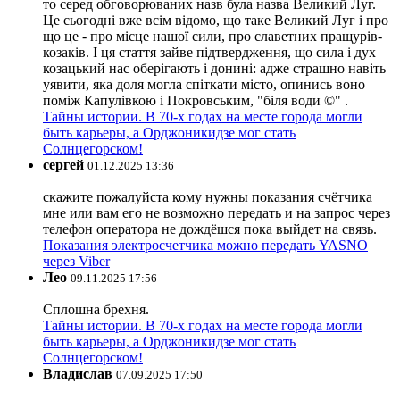
то серед обговорюваних назв була назва Великий Луг.
Це сьогодні вже всім відомо, що таке Великий Луг і про
що це - про місце нашої сили, про славетних пращурів-
козаків. І ця стаття зайве підтвердження, що сила і дух
козацький нас оберігають і донині: адже страшно навіть
уявити, яка доля могла спіткати місто, опинись воно
поміж Капулівкою і Покровським, "біля води ©" .
Тайны истории. В 70-х годах на месте города могли
быть карьеры, а Орджоникидзе мог стать
Солнцегорском!
сергей
01.12.2025 13:36
скажите пожалуйста кому нужны показания счётчика
мне или вам его не возможно передать и на запрос через
телефон оператора не дождёшся пока выйдет на связь.
Показания электросчетчика можно передать YASNO
через Viber
Лео
09.11.2025 17:56
Сплошна брехня.
Тайны истории. В 70-х годах на месте города могли
быть карьеры, а Орджоникидзе мог стать
Солнцегорском!
Владислав
07.09.2025 17:50