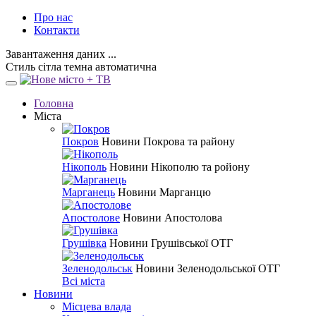
Про нас
Контакти
Завантаження даних ...
Стиль
сітла
темна
автоматична
Головна
Міста
Покров
Новини Покрова та району
Нікополь
Новини Нікополю та ройону
Марганець
Новини Марганцю
Апостолове
Новини Апостолова
Грушівка
Новини Грушівської ОТГ
Зеленодольськ
Новини Зеленодольської ОТГ
Всі міста
Новини
Місцева влада