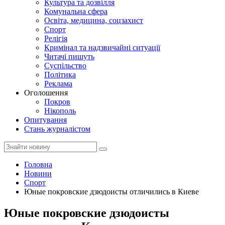
Культура та дозвілля
Комунальна сфера
Освіта, медицина, соцзахист
Спорт
Релігія
Кримінал та надзвичайні ситуації
Читачі пишуть
Суспільство
Політика
Реклама
Оголошення
Покров
Нікополь
Опитування
Стань журналістом
Головна
Новини
Спорт
Юные покровские дзюдоисты отличились в Киеве
Юные покровские дзюдоисты