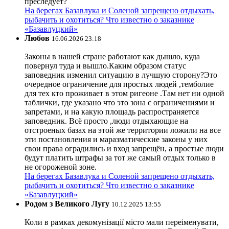
преследует?
На берегах Базавлука и Соленой запрещено отдыхать,
рыбачить и охотиться? Что известно о заказнике
«Базавлуцкий»
Любов
16.06.2026 23:18
Законы в нашей стране работают как дышло, куда
повернул туда и вышло.Каким образом статус
заповедник изменил ситуацию в лучшую сторону?Это
очередное ограничение для простых людей ,темболие
для тех кто проживает в этом ригеоне .Там нет ни одной
таблички, где указано что это зона с ограничениями и
запретами, и на какую площадь распространяется
заповедник. Всё просто ,люди отдыхающие на
отстроеных базах на этой же территории ложили на все
эти постановления и маразматические законы у них
свои права оградились и вход запрещён, а простые люди
будут платить штрафы за тот же самый отдых только в
не огороженой зоне.
На берегах Базавлука и Соленой запрещено отдыхать,
рыбачить и охотиться? Что известно о заказнике
«Базавлуцкий»
Родом з Великого Лугу
10.12.2025 13:55
Коли в рамках декомунізації місто мали переіменувати,