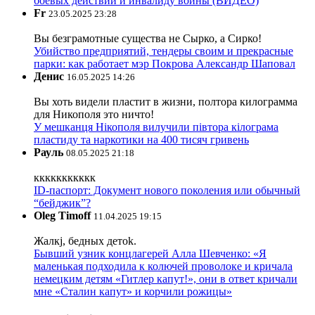
боевых действий и инвалиду войны (ВИДЕО)
Fr
23.05.2025 23:28
Вы безграмотные существа не Сырко, а Сирко!
Убийство предприятий, тендеры своим и прекрасные
парки: как работает мэр Покрова Александр Шаповал
Денис
16.05.2025 14:26
Вы хоть видели пластит в жизни, полтора килограмма
для Никополя это ничто!
У мешканця Нікополя вилучили півтора кілограма
пластиду та наркотики на 400 тисяч гривень
Рауль
08.05.2025 21:18
ккккккккккк
ID-паспорт: Документ нового поколения или обычный
“бейджик”?
Oleg Timoff
11.04.2025 19:15
Жалкj, бедных детok.
Бывший узник концлагерей Алла Шевченко: «Я
маленькая подходила к колючей проволоке и кричала
немецким детям «Гитлер капут!», они в ответ кричали
мне «Сталин капут» и корчили рожицы»