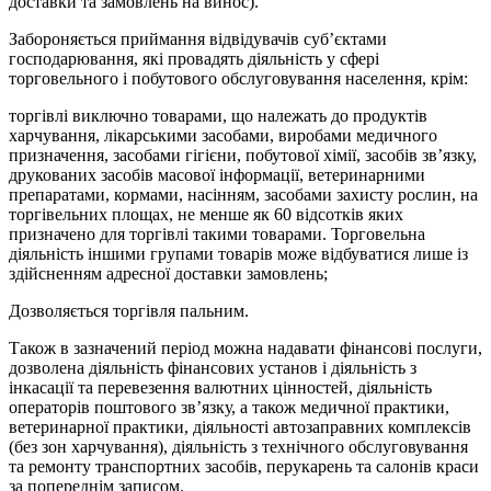
доставки та замовлень на винос).
Забороняється приймання відвідувачів суб’єктами
господарювання, які провадять діяльність у сфері
торговельного і побутового обслуговування населення, крім:
торгівлі виключно товарами, що належать до продуктів
харчування, лікарськими засобами, виробами медичного
призначення, засобами гігієни, побутової хімії, засобів зв’язку,
друкованих засобів масової інформації, ветеринарними
препаратами, кормами, насінням, засобами захисту рослин, на
торгівельних площах, не менше як 60 відсотків яких
призначено для торгівлі такими товарами. Торговельна
діяльність іншими групами товарів може відбуватися лише із
здійсненням адресної доставки замовлень;
Дозволяється торгівля пальним.
Також в зазначений період можна надавати фінансові послуги,
дозволена діяльність фінансових установ і діяльність з
інкасації та перевезення валютних цінностей, діяльність
операторів поштового зв’язку, а також медичної практики,
ветеринарної практики, діяльності автозаправних комплексів
(без зон харчування), діяльність з технічного обслуговування
та ремонту транспортних засобів, перукарень та салонів краси
за попереднім записом.