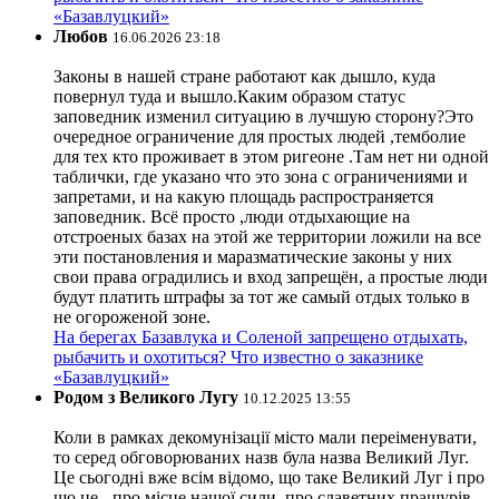
«Базавлуцкий»
Любов
16.06.2026 23:18
Законы в нашей стране работают как дышло, куда
повернул туда и вышло.Каким образом статус
заповедник изменил ситуацию в лучшую сторону?Это
очередное ограничение для простых людей ,темболие
для тех кто проживает в этом ригеоне .Там нет ни одной
таблички, где указано что это зона с ограничениями и
запретами, и на какую площадь распространяется
заповедник. Всё просто ,люди отдыхающие на
отстроеных базах на этой же территории ложили на все
эти постановления и маразматические законы у них
свои права оградились и вход запрещён, а простые люди
будут платить штрафы за тот же самый отдых только в
не огороженой зоне.
На берегах Базавлука и Соленой запрещено отдыхать,
рыбачить и охотиться? Что известно о заказнике
«Базавлуцкий»
Родом з Великого Лугу
10.12.2025 13:55
Коли в рамках декомунізації місто мали переіменувати,
то серед обговорюваних назв була назва Великий Луг.
Це сьогодні вже всім відомо, що таке Великий Луг і про
що це - про місце нашої сили, про славетних пращурів-