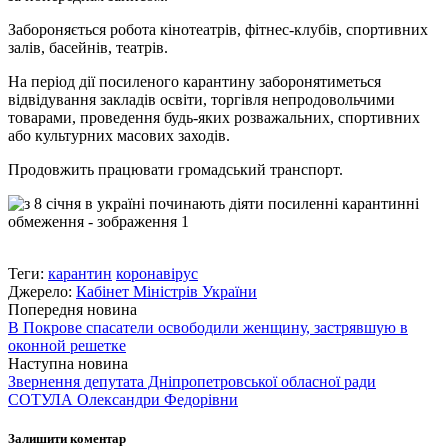
Забороняється робота кінотеатрів, фітнес-клубів, спортивних
залів, басейнів, театрів.
На період дії посиленого карантину заборонятиметься
відвідування закладів освіти, торгівля непродовольчими
товарами, проведення будь-яких розважальних, спортивних
або культурних масових заходів.
Продовжить працювати громадський транспорт.
Теги:
карантин
коронавірус
Джерело:
Кабінет Міністрів України
Попередня новина
В Покрове спасатели освободили женщину, застрявшую в
оконной решетке
Наступна новина
Звернення депутата Дніпропетровської обласної ради
СОТУЛА Олександри Федорівни
Залишити коментар