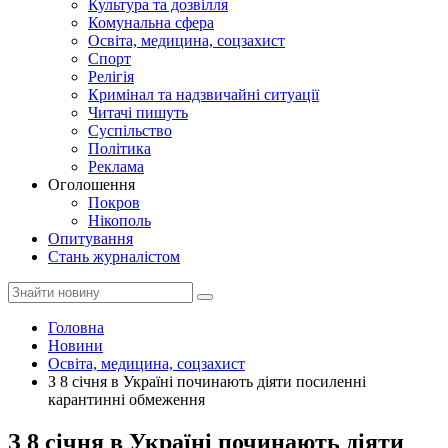
Культура та дозвілля
Комунальна сфера
Освіта, медицина, соцзахист
Спорт
Релігія
Кримінал та надзвичайні ситуації
Читачі пишуть
Суспільство
Політика
Реклама
Оголошення
Покров
Нікополь
Опитування
Стань журналістом
Головна
Новини
Освіта, медицина, соцзахист
З 8 січня в Україні починають діяти посиленні
карантинні обмеження
З 8 січня в Україні починають діяти