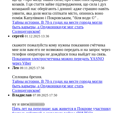
козаків. І ця стаття зайве підтвердження, що сила і дух
козацький нас оберігають і донині: адже страшно навіть
уявити, яка доля могла спіткати місто, опинись воно
поміж Капулівкою і Покровським, "біля води ©" .
Тайны истории. В 70-х годах на месте города могли
быть карьеры, а Орджоникидзе мог стать
Солнцегорском!
сергей
01.12.2025 13:36
скажите пожалуйста кому нужны показания счётчика
мне или вам его не возможно передать и на запрос через
телефон оператора не дождёшся пока выйдет на связь.
Показания электросчетчика можно передать YASNO
через Viber
Лео
09.11.2025 17:56
Сплошна брехня.
Тайны истории. В 70-х годах на месте города могли
быть карьеры, а Орджоникидзе мог стать
Солнцегорском!
Владислав
07.09.2025 17:50
ну и шиза))))))))))))
Пять лет на пепелище: как живется в Покрове участнику