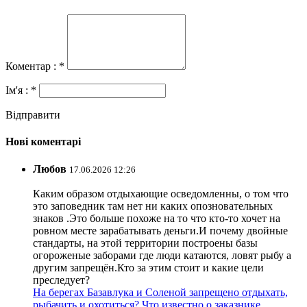
Коментар : *
Ім'я : *
Відправити
Нові коментарі
Любов
17.06.2026 12:26
Каким образом отдыхающие осведомленны, о том что
это заповедник там нет ни каких опозновательных
знаков .Это больше похоже на то что кто-то хочет на
ровном месте зарабатывать деньги.И почему двойные
стандарты, на этой территории построены базы
огороженые заборами где люди катаются, ловят рыбу а
другим запрещён.Кто за этим стоит и какие цели
преследует?
На берегах Базавлука и Соленой запрещено отдыхать,
рыбачить и охотиться? Что известно о заказнике