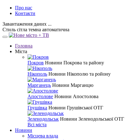
Про нас
Контакти
Завантаження даних ...
Стиль
сітла
темна
автоматична
Головна
Міста
Покров
Новини Покрова та району
Нікополь
Новини Нікополю та ройону
Марганець
Новини Марганцю
Апостолове
Новини Апостолова
Грушівка
Новини Грушівської ОТГ
Зеленодольськ
Новини Зеленодольської ОТГ
Всі міста
Новини
Місцева влада