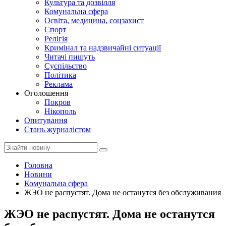
Культура та дозвілля
Комунальна сфера
Освіта, медицина, соцзахист
Спорт
Релігія
Кримінал та надзвичайні ситуації
Читачі пишуть
Суспільство
Політика
Реклама
Оголошення
Покров
Нікополь
Опитування
Стань журналістом
Головна
Новини
Комунальна сфера
ЖЭО не распустят. Дома не останутся без обслуживания
ЖЭО не распустят. Дома не останутся