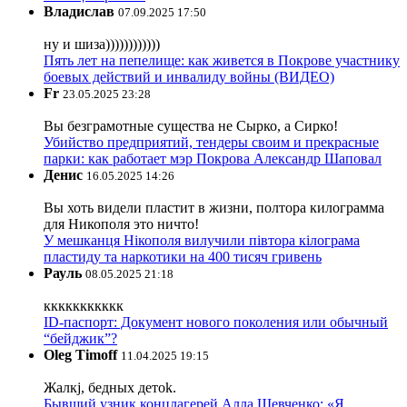
Владислав
07.09.2025 17:50
ну и шиза))))))))))))
Пять лет на пепелище: как живется в Покрове участнику
боевых действий и инвалиду войны (ВИДЕО)
Fr
23.05.2025 23:28
Вы безграмотные существа не Сырко, а Сирко!
Убийство предприятий, тендеры своим и прекрасные
парки: как работает мэр Покрова Александр Шаповал
Денис
16.05.2025 14:26
Вы хоть видели пластит в жизни, полтора килограмма
для Никополя это ничто!
У мешканця Нікополя вилучили півтора кілограма
пластиду та наркотики на 400 тисяч гривень
Рауль
08.05.2025 21:18
ккккккккккк
ID-паспорт: Документ нового поколения или обычный
“бейджик”?
Oleg Timoff
11.04.2025 19:15
Жалкj, бедных детok.
Бывший узник концлагерей Алла Шевченко: «Я