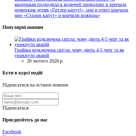
маленькая подходила к колючей проволоке и кричала
немецким детям «Гитлер капут!», они в ответ кричали
мне «Сталин капут» и корчили рожицы»
Популярні новини
Графіки відключень світла: чому діють 4-5 черг та як
уникнути аварій
20 лютого 2026 р.
Бути в курсі подій
Підписатися на останні новини
Підписатися
Приєднуйтесь до нас
Facebook