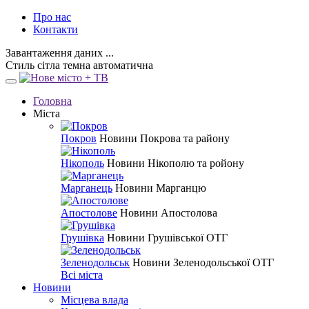
Про нас
Контакти
Завантаження даних ...
Стиль
сітла
темна
автоматична
Головна
Міста
Покров
Новини Покрова та району
Нікополь
Новини Нікополю та ройону
Марганець
Новини Марганцю
Апостолове
Новини Апостолова
Грушівка
Новини Грушівської ОТГ
Зеленодольськ
Новини Зеленодольської ОТГ
Всі міста
Новини
Місцева влада