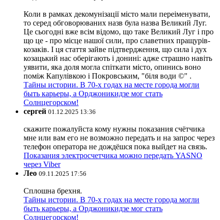
Коли в рамках декомунізації місто мали переіменувати,
то серед обговорюваних назв була назва Великий Луг.
Це сьогодні вже всім відомо, що таке Великий Луг і про
що це - про місце нашої сили, про славетних пращурів-
козаків. І ця стаття зайве підтвердження, що сила і дух
козацький нас оберігають і донині: адже страшно навіть
уявити, яка доля могла спіткати місто, опинись воно
поміж Капулівкою і Покровським, "біля води ©" .
Тайны истории. В 70-х годах на месте города могли
быть карьеры, а Орджоникидзе мог стать
Солнцегорском!
сергей
01.12.2025 13:36
скажите пожалуйста кому нужны показания счётчика
мне или вам его не возможно передать и на запрос через
телефон оператора не дождёшся пока выйдет на связь.
Показания электросчетчика можно передать YASNO
через Viber
Лео
09.11.2025 17:56
Сплошна брехня.
Тайны истории. В 70-х годах на месте города могли
быть карьеры, а Орджоникидзе мог стать
Солнцегорском!