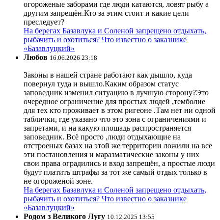
огороженые заборами где люди катаются, ловят рыбу а
другим запрещён.Кто за этим стоит и какие цели
преследует?
На берегах Базавлука и Соленой запрещено отдыхать,
рыбачить и охотиться? Что известно о заказнике
«Базавлуцкий»
Любов
16.06.2026 23:18
Законы в нашей стране работают как дышло, куда
повернул туда и вышло.Каким образом статус
заповедник изменил ситуацию в лучшую сторону?Это
очередное ограничение для простых людей ,темболие
для тех кто проживает в этом ригеоне .Там нет ни одной
таблички, где указано что это зона с ограничениями и
запретами, и на какую площадь распространяется
заповедник. Всё просто ,люди отдыхающие на
отстроеных базах на этой же территории ложили на все
эти постановления и маразматические законы у них
свои права оградились и вход запрещён, а простые люди
будут платить штрафы за тот же самый отдых только в
не огороженой зоне.
На берегах Базавлука и Соленой запрещено отдыхать,
рыбачить и охотиться? Что известно о заказнике
«Базавлуцкий»
Родом з Великого Лугу
10.12.2025 13:55