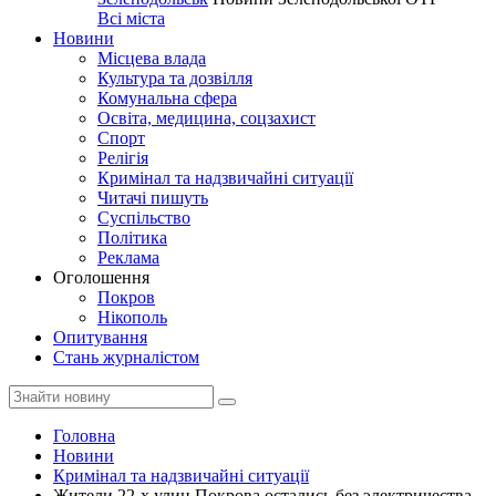
Всі міста
Новини
Місцева влада
Культура та дозвілля
Комунальна сфера
Освіта, медицина, соцзахист
Спорт
Релігія
Кримінал та надзвичайні ситуації
Читачі пишуть
Суспільство
Політика
Реклама
Оголошення
Покров
Нікополь
Опитування
Стань журналістом
Головна
Новини
Кримінал та надзвичайні ситуації
Жители 22-х улиц Покрова остались без электричества