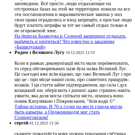
заповедник. Всё просто ,люди отдыхающие на
отстроеных базах на этой же территории ложили на все
эти постановления и маразматические законы у них
свои права оградились и вход запрещён, а простые люди
будут платить штрафы за тот же самый отдых только в
не огороженой зоне.
На берегах Базавлука и Соленой запрещено отдыхать,
рыбачить и охотиться? Что известно о заказнике
«Базавлуцкий»
Родом з Великого Лугу
10.12.2025 13:55
Коли в рамках декомунізації місто мали переіменувати,
то серед обговорюваних назв була назва Великий Луг.
Це сьогодні вже всім відомо, що таке Великий Луг і про
що це - про місце нашої сили, про славетних пращурів-
козаків. І ця стаття зайве підтвердження, що сила і дух
козацький нас оберігають і донині: адже страшно навіть
уявити, яка доля могла спіткати місто, опинись воно
поміж Капулівкою і Покровським, "біля води ©" .
Тайны истории. В 70-х годах на месте города могли
быть карьеры, а Орджоникидзе мог стать
Солнцегорском!
сергей
01.12.2025 13:36
скажите пожалуйста кому нужны показания счётчика