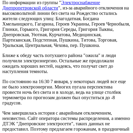
По информации из группы "
Электроснабжение
Днепропетровской области
", из-за аварийного отключения на
высоковольтной линии без света на Рождество остались
жители следующих улиц: Благодатная, Богдана
Хмельницкого, Гагарина, Героев Украины, Героев Чернобыля,
Глинки, Горького, Григория Середы, Григория Тыквы,
Днепровская, Уютная, Курчатова, Медицинская,
Партизанская, Подстепная, Пушкина, Титова, Торговая,
Уральская, Центральная, Чехова, пер. Пушкина.
Ближе к обеду часть потухшего района "ожила" и люди
получили электроэнергию. Остальные же продолжали
ожидать хороших вестей, надеясь, что получат свет до
наступления темноты.
По состоянию на 16:30 7 января, у некоторых людей все еще
не было электроэнергии. Многих пугала перспектива
провести ночь без света и в холоде, ведь на улице столбик
термометра по прогнозам должен был опуститься до -8
градусов.
Чем завершилась история с аварийным отключением,
неизвестно. Сайт оператора системы распределения, а именно
ДТЭК "Днепровские электросети", таких данных не
предоставил. Поэтому предлагаем горожанам, в праздничный