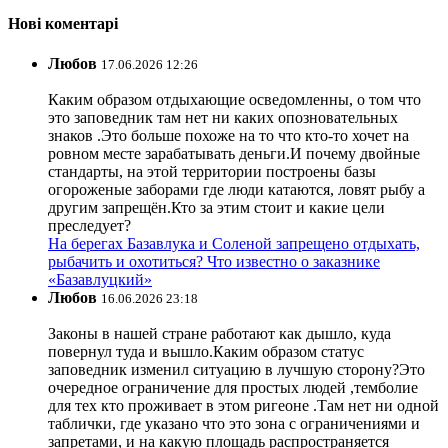
Нові коментарі
Любов
17.06.2026 12:26
Каким образом отдыхающие осведомленны, о том что
это заповедник там нет ни каких опозновательных
знаков .Это больше похоже на то что кто-то хочет на
ровном месте зарабатывать деньги.И почему двойные
стандарты, на этой территории построены базы
огороженые заборами где люди катаются, ловят рыбу а
другим запрещён.Кто за этим стоит и какие цели
преследует?
На берегах Базавлука и Соленой запрещено отдыхать,
рыбачить и охотиться? Что известно о заказнике
«Базавлуцкий»
Любов
16.06.2026 23:18
Законы в нашей стране работают как дышло, куда
повернул туда и вышло.Каким образом статус
заповедник изменил ситуацию в лучшую сторону?Это
очередное ограничение для простых людей ,темболие
для тех кто проживает в этом ригеоне .Там нет ни одной
таблички, где указано что это зона с ограничениями и
запретами, и на какую площадь распространяется