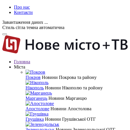
Про нас
Контакти
Завантаження даних ...
Стиль
сітла
темна
автоматична
Головна
Міста
Покров
Новини Покрова та району
Нікополь
Новини Нікополю та ройону
Марганець
Новини Марганцю
Апостолове
Новини Апостолова
Грушівка
Новини Грушівської ОТГ
Зеленодольськ
Новини Зеленодольської ОТГ