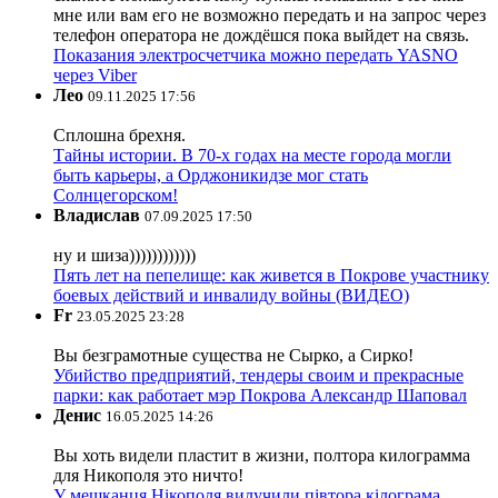
мне или вам его не возможно передать и на запрос через
телефон оператора не дождёшся пока выйдет на связь.
Показания электросчетчика можно передать YASNO
через Viber
Лео
09.11.2025 17:56
Сплошна брехня.
Тайны истории. В 70-х годах на месте города могли
быть карьеры, а Орджоникидзе мог стать
Солнцегорском!
Владислав
07.09.2025 17:50
ну и шиза))))))))))))
Пять лет на пепелище: как живется в Покрове участнику
боевых действий и инвалиду войны (ВИДЕО)
Fr
23.05.2025 23:28
Вы безграмотные существа не Сырко, а Сирко!
Убийство предприятий, тендеры своим и прекрасные
парки: как работает мэр Покрова Александр Шаповал
Денис
16.05.2025 14:26
Вы хоть видели пластит в жизни, полтора килограмма
для Никополя это ничто!
У мешканця Нікополя вилучили півтора кілограма