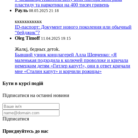
пластиду та наркотики на 400 тисяч гривень
Рауль
08.05.2025 21:18
ккккккккккк
ID-паспорт: Документ нового поколения или обычный
“бейджик”?
Oleg Timoff
11.04.2025 19:15
Жалкj, бедных детok.
Бывший узник концлагерей Алла Шевченко: «Я
маленькая подходила к колючей проволоке и кричала
немецким детям «Гитлер капут!», они в ответ кричали
мне «Сталин капут» и корчили рожицы»
Бути в курсі подій
Підписатися на останні новини
Підписатися
Приєднуйтесь до нас