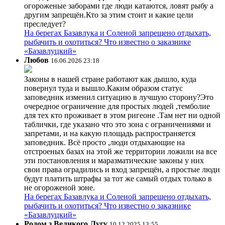
огороженые заборами где люди катаются, ловят рыбу а
другим запрещён.Кто за этим стоит и какие цели
преследует?
На берегах Базавлука и Соленой запрещено отдыхать,
рыбачить и охотиться? Что известно о заказнике
«Базавлуцкий»
Любов
16.06.2026 23:18
Законы в нашей стране работают как дышло, куда
повернул туда и вышло.Каким образом статус
заповедник изменил ситуацию в лучшую сторону?Это
очередное ограничение для простых людей ,темболие
для тех кто проживает в этом ригеоне .Там нет ни одной
таблички, где указано что это зона с ограничениями и
запретами, и на какую площадь распространяется
заповедник. Всё просто ,люди отдыхающие на
отстроеных базах на этой же территории ложили на все
эти постановления и маразматические законы у них
свои права оградились и вход запрещён, а простые люди
будут платить штрафы за тот же самый отдых только в
не огороженой зоне.
На берегах Базавлука и Соленой запрещено отдыхать,
рыбачить и охотиться? Что известно о заказнике
«Базавлуцкий»
Родом з Великого Лугу
10.12.2025 13:55