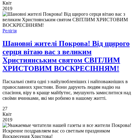
Квіт
2019
Релігія
Шановні жителі Покрова! Від щирого
серця вітаю вас з великим
Християнським святом СВІТЛИМ
ХРИСТОВИМ ВОСКРЕСІННЯМ!
Пасхальні свята одні з найулюбленіших і найповажніших в
православних християн. Вони дарують людям надію на
спасіння, віру в краще майбутнє, змушують замислитися над
своїми вчинками, які ми робимо в нашому житті.
27
Квіт
2019