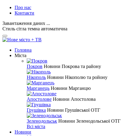
Про нас
Контакти
Завантаження даних ...
Стиль
сітла
темна
автоматична
Головна
Міста
Покров
Новини Покрова та району
Нікополь
Новини Нікополю та ройону
Марганець
Новини Марганцю
Апостолове
Новини Апостолова
Грушівка
Новини Грушівської ОТГ
Зеленодольськ
Новини Зеленодольської ОТГ
Всі міста
Новини