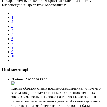
Поздравляем вас с великим христианским праздником
Благовещения Пресвятой Богородицы!
1
2
3
4
5
6
7
8
9
10
Нові коментарі
Любов
17.06.2026 12:26
Каким образом отдыхающие осведомленны, о том что
это заповедник там нет ни каких опозновательных
знаков .Это больше похоже на то что кто-то хочет на
ровном месте зарабатывать деньги.И почему двойные
стандарты, на этой территории построены базы