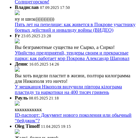
Солнцегорском!
Владислав
07.09.2025 17:50
ну и шиза))))))))))))
Пять лет на пепелище: как живется в Покрове участнику
боевых действий и инвалиду войны (ВИДЕО)
Fr
23.05.2025 23:28
Вы безграмотные существа не Сырко, а Сирко!
Убийство предприятий, тендеры своим и прекрасные
парки: как работает мэр Покрова Александр Шаповал
Денис
16.05.2025 14:26
Вы хоть видели пластит в жизни, полтора килограмма
для Никополя это ничто!
У мешканця Нікополя вилучили півтора кілограма
пластиду та наркотики на 400 тисяч гривень
Рауль
08.05.2025 21:18
ккккккккккк
ID-паспорт: Документ нового поколения или обычный
“бейджик”?
Oleg Timoff
11.04.2025 19:15
Жалкj, бедных детok.