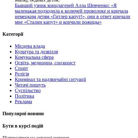
Бывший узник концлагерей Алла Шевченко: «Я
маленькая подходила к колючей проволоке и кричала
немецким детям «Гитлер капут!», они в ответ кричали
мне «Сталин капут» и корчили рожицы»
Категорії
Місцева влада
Культура та дозвілля
Комунальна сфера
Освіта, медицина, соцзахист
Спорт
Релігія
Кримінал та надзвичайні ситуації
Читачі пишуть
Суспільство
Політика
Реклама
Популярні новини
Бути в курсі подій
Підписатися на останні новини