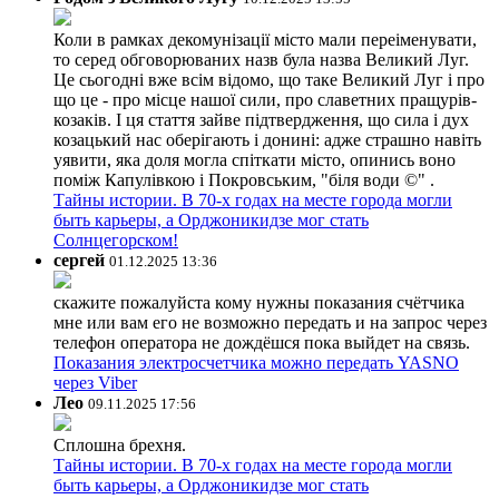
Коли в рамках декомунізації місто мали переіменувати,
то серед обговорюваних назв була назва Великий Луг.
Це сьогодні вже всім відомо, що таке Великий Луг і про
що це - про місце нашої сили, про славетних пращурів-
козаків. І ця стаття зайве підтвердження, що сила і дух
козацький нас оберігають і донині: адже страшно навіть
уявити, яка доля могла спіткати місто, опинись воно
поміж Капулівкою і Покровським, "біля води ©" .
Тайны истории. В 70-х годах на месте города могли
быть карьеры, а Орджоникидзе мог стать
Солнцегорском!
сергей
01.12.2025 13:36
скажите пожалуйста кому нужны показания счётчика
мне или вам его не возможно передать и на запрос через
телефон оператора не дождёшся пока выйдет на связь.
Показания электросчетчика можно передать YASNO
через Viber
Лео
09.11.2025 17:56
Сплошна брехня.
Тайны истории. В 70-х годах на месте города могли
быть карьеры, а Орджоникидзе мог стать