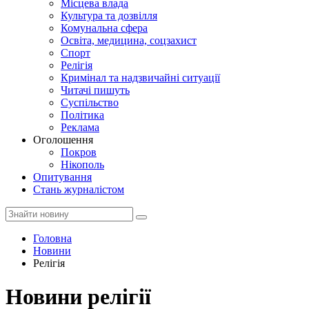
Місцева влада
Культура та дозвілля
Комунальна сфера
Освіта, медицина, соцзахист
Спорт
Релігія
Кримінал та надзвичайні ситуації
Читачі пишуть
Суспільство
Політика
Реклама
Оголошення
Покров
Нікополь
Опитування
Стань журналістом
Головна
Новини
Релігія
Новини релігії