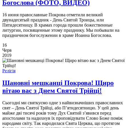
Богослова (ФОТО, ВИДЕО)
16 июня православные Покрова отметили великий
двунадесятый праздник - День Святой Троицы, или
Пятидесятницу. В храмах города прошли божественные
литургии, посвященные этому празднику. Мы побывали на
праздничном богослужении в храме Иоанна Богослова.
16
Черв
2019
Релігія
Шановні мешканці Покрова! Щиро
вітаю вас з Днем Святої Трійці!
Сьогодні ми святкуємо одне з найвизначніших православних
свят – День Святої Трійці, або П’ятидесятницю. У цей день
майже дві тисячі років тому Дух Святий з’явився перед
апостолами та надихнув їх проповідувати Слово Боже поміж
народами світу. Так народилася Свята Церква, що протягом