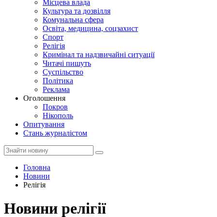
Місцева влада
Культура та дозвілля
Комунальна сфера
Освіта, медицина, соцзахист
Спорт
Релігія
Кримінал та надзвичайні ситуації
Читачі пишуть
Суспільство
Політика
Реклама
Оголошення
Покров
Нікополь
Опитування
Стань журналістом
Головна
Новини
Релігія
Новини релігії