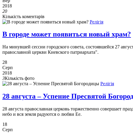
Вер
2018
20
Кількість коментарів
Релігія
В городе может появиться новый храм?
На минувшей сессии городского совета, состоявшейся 27 авгу
православной церкви Киевского патриархата".
28
Серп
2018
3
Кількість фото
Релігія
28 августа – Успение Пресвятой Богор
28 августа православная церковь торжественно совершает пра
небо и вся земля радуются о любви Ее.
18
Серп