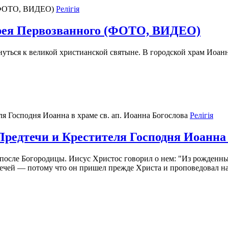
Релігія
рея Первозванного (ФОТО, ВИДЕО)
уться к великой христианской святыне. В городской храм Иоан
Релігія
Предтечи и Крестителя Господня Иоанна 
осле Богородицы. Иисус Христос говорил о нем: "Из рожденны
течей — потому что он пришел прежде Христа и проповедовал н