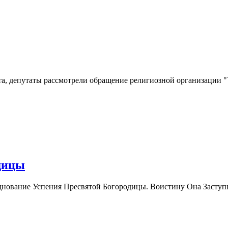
ста, депутаты рассмотрели обращение религиозной организации
одицы
зднование Успения Пресвятой Богородицы. Воистину Она Заступн