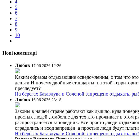
4
5
6
7
8
9
10
Нові коментарі
Любов
17.06.2026 12:26
Каким образом отдыхающие осведомленны, о том что это з
деньги.И почему двойные стандарты, на этой территории 
преследует?
На берегах Базавлука и Соленой запрещено отдыхать, рыб
Любов
16.06.2026 23:18
Законы в нашей стране работают как дышло, куда поверн
простых людей ,темболие для тех кто проживает в этом ри
распространяется заповедник. Всё просто ,люди отдыхающ
оградились и вход запрещён, а простые люди будут плати
На берегах Базавлука и Соленой запрещено отдыхать, рыб