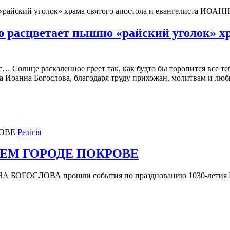
 расцветает пышно «райский уголок» хр
… Солнце раскаленное греет так, как будто бы торопится все т
ста Иоанна Богослова, благодаря труду прихожан, молитвам и л
Релігія
ЕМ ГОРОДЕ ПОКРОВЕ
ОГОСЛОВА прошли события по празднованию 1030-лет