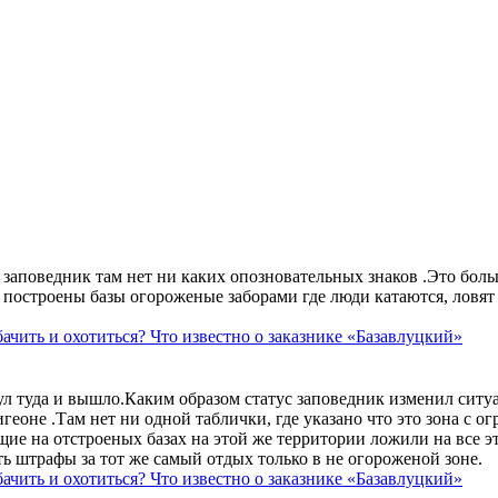
аповедник там нет ни каких опозновательных знаков .Это больше
построены базы огороженые заборами где люди катаются, ловят 
ачить и охотиться? Что известно о заказнике «Базавлуцкий»
ул туда и вышло.Каким образом статус заповедник изменил сит
геоне .Там нет ни одной таблички, где указано что это зона с 
ие на отстроеных базах на этой же территории ложили на все э
ть штрафы за тот же самый отдых только в не огороженой зоне.
ачить и охотиться? Что известно о заказнике «Базавлуцкий»