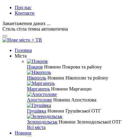
Про нас
Контакти
Завантаження даних ...
Стиль
сітла
темна
автоматична
Головна
Міста
Покров
Новини Покрова та району
Нікополь
Новини Нікополю та ройону
Марганець
Новини Марганцю
Апостолове
Новини Апостолова
Грушівка
Новини Грушівської ОТГ
Зеленодольськ
Новини Зеленодольської ОТГ
Всі міста
Новини