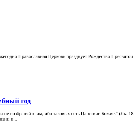
) ежегодно Православная Церковь празднует Рождество Пресвято
ебный год
е и не возбраняйте им, ибо таковых есть Царствие Божие." (Лк. 1
зни и...