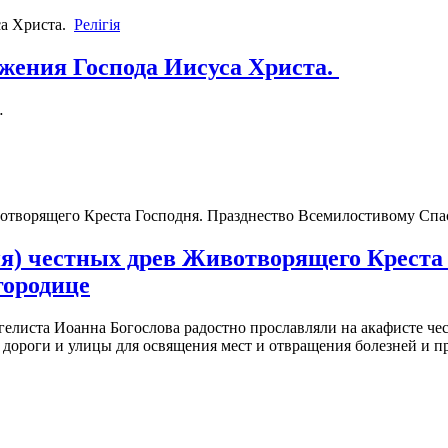
Релігія
ажения Господа Иисуса Христа.
…
я) честных древ Животворящего Креста 
городице
ангелиста Иоанна Богослова радостно прославляли на акафисте ч
 дороги и улицы для освящения мест и отвращения болезней и п