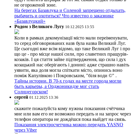
не огороженой зоне.
На берегах Базавлука и Соленой запрещено отдыхать,
рыбачить и охотиться? Что известно о заказнике
«Базавлуцкий»
Родом з Великого Лугу
10.12.2025 13:55
Коли в рамках декомунізації місто мали переіменувати,
то серед обговорюваних назв була назва Великий Луг.
Це сьогодні вже всім відомо, що таке Великий Луг і про
що це - про місце нашої сили, про славетних пращурів-
козаків. І ця стаття зайве підтвердження, що сила і дух
козацький нас оберігають і донині: адже страшно навіть
уявити, яка доля могла спіткати місто, опинись воно
поміж Капулівкою і Покровським, "біля води ©" .
Тайны истории. В 70-х годах на месте города могли
быть карьеры, а Орджоникидзе мог стать
Солнцегорском!
сергей
01.12.2025 13:36
скажите пожалуйста кому нужны показания счётчика
мне или вам его не возможно передать и на запрос через
телефон оператора не дождёшся пока выйдет на связь.
Показания электросчетчика можно передать YASNO
через Viber