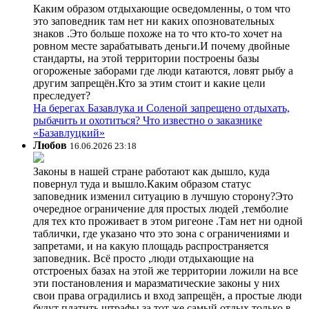
Каким образом отдыхающие осведомленны, о том что
это заповедник там нет ни каких опозновательных
знаков .Это больше похоже на то что кто-то хочет на
ровном месте зарабатывать деньги.И почему двойные
стандарты, на этой территории построены базы
огороженые заборами где люди катаются, ловят рыбу а
другим запрещён.Кто за этим стоит и какие цели
преследует?
На берегах Базавлука и Соленой запрещено отдыхать,
рыбачить и охотиться? Что известно о заказнике
«Базавлуцкий»
Любов
16.06.2026 23:18
Законы в нашей стране работают как дышло, куда
повернул туда и вышло.Каким образом статус
заповедник изменил ситуацию в лучшую сторону?Это
очередное ограничение для простых людей ,темболие
для тех кто проживает в этом ригеоне .Там нет ни одной
таблички, где указано что это зона с ограничениями и
запретами, и на какую площадь распространяется
заповедник. Всё просто ,люди отдыхающие на
отстроеных базах на этой же территории ложили на все
эти постановления и маразматические законы у них
свои права оградились и вход запрещён, а простые люди
будут платить штрафы за тот же самый отдых только в