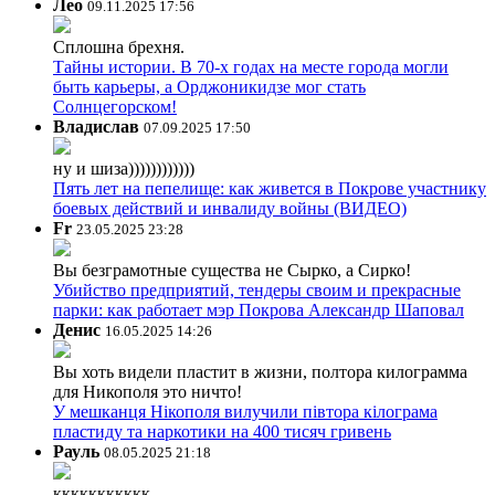
Лео
09.11.2025 17:56
Сплошна брехня.
Тайны истории. В 70-х годах на месте города могли
быть карьеры, а Орджоникидзе мог стать
Солнцегорском!
Владислав
07.09.2025 17:50
ну и шиза))))))))))))
Пять лет на пепелище: как живется в Покрове участнику
боевых действий и инвалиду войны (ВИДЕО)
Fr
23.05.2025 23:28
Вы безграмотные существа не Сырко, а Сирко!
Убийство предприятий, тендеры своим и прекрасные
парки: как работает мэр Покрова Александр Шаповал
Денис
16.05.2025 14:26
Вы хоть видели пластит в жизни, полтора килограмма
для Никополя это ничто!
У мешканця Нікополя вилучили півтора кілограма
пластиду та наркотики на 400 тисяч гривень
Рауль
08.05.2025 21:18
ккккккккккк