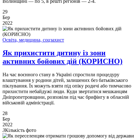
Волинщині — по 5, в решті регіонів — 2-4.
29
Бер
2022
Освіта, медицина, соцзахист
Як прихистити дитину із зони
активних бойових дій (КОРИСНО)
На час воєнного стану в Україні спростили процедуру
влаштування у родини дітей, залишених без батьківського
піклування. Їх можуть взяти під опіку родичі або тимчасово
прихистити небайдужі люди. Куди звертатися мешканцям
Дніпропетровщини, розповіли під час брифінгу в обласній
військовій адміністрації.
28
Бер
2022
3
Кількість фото