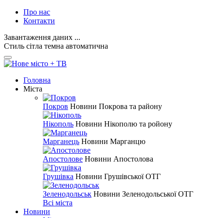
Про нас
Контакти
Завантаження даних ...
Стиль
сітла
темна
автоматична
Головна
Міста
Покров
Новини Покрова та району
Нікополь
Новини Нікополю та ройону
Марганець
Новини Марганцю
Апостолове
Новини Апостолова
Грушівка
Новини Грушівської ОТГ
Зеленодольськ
Новини Зеленодольської ОТГ
Всі міста
Новини