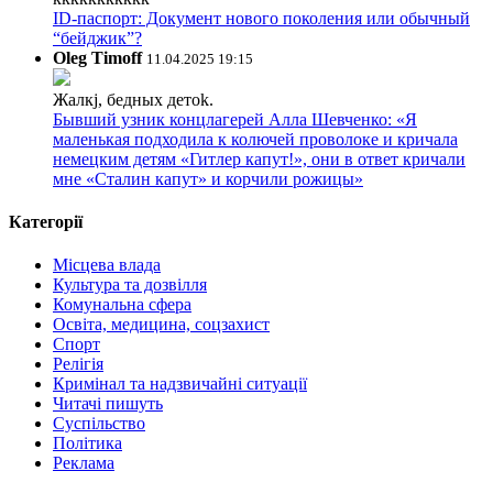
ID-паспорт: Документ нового поколения или обычный
“бейджик”?
Oleg Timoff
11.04.2025 19:15
Жалкj, бедных детok.
Бывший узник концлагерей Алла Шевченко: «Я
маленькая подходила к колючей проволоке и кричала
немецким детям «Гитлер капут!», они в ответ кричали
мне «Сталин капут» и корчили рожицы»
Категорії
Місцева влада
Культура та дозвілля
Комунальна сфера
Освіта, медицина, соцзахист
Спорт
Релігія
Кримінал та надзвичайні ситуації
Читачі пишуть
Суспільство
Політика
Реклама