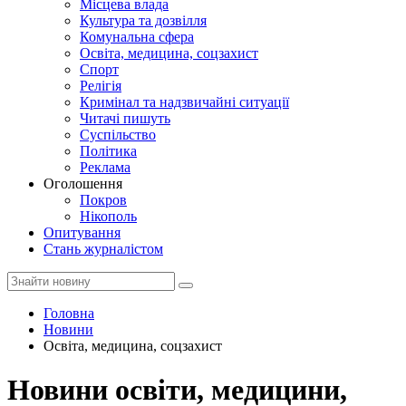
Місцева влада
Культура та дозвілля
Комунальна сфера
Освіта, медицина, соцзахист
Спорт
Релігія
Кримінал та надзвичайні ситуації
Читачі пишуть
Суспільство
Політика
Реклама
Оголошення
Покров
Нікополь
Опитування
Стань журналістом
Головна
Новини
Освіта, медицина, соцзахист
Новини освіти, медицини,