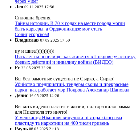
через Viber
Лео
09.11.2025 17:56
Сплошна брехня.
Тайны истории. В 70-х годах на месте города могли
быть карьеры, а Орджоникидзе мог стать
Солнцегорском!
Владислав
07.09.2025 17:50
ну и шиза))))))))))))
Пять лет на пепелище: как живется в Покрове участнику
боевых действий и инвалиду войны (ВИДЕО)
Fr
23.05.2025 23:28
Вы безграмотные существа не Сырко, а Сирко!
Убийство предприятий, тендеры своим и прекрасные
парки: как работает мэр Покрова Александр Шаповал
Денис
16.05.2025 14:26
Вы хоть видели пластит в жизни, полтора килограмма
для Никополя это ничто!
У мешканця Нікополя вилучили півтора кілограма
пластиду та наркотики на 400 тисяч гривень
Рауль
08.05.2025 21:18