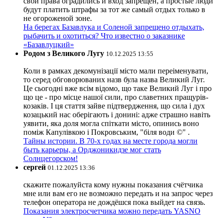
свои права оградились и вход запрещён, а простые люди
будут платить штрафы за тот же самый отдых только в
не огороженой зоне.
На берегах Базавлука и Соленой запрещено отдыхать,
рыбачить и охотиться? Что известно о заказнике
«Базавлуцкий»
Родом з Великого Лугу
10.12.2025 13:55
Коли в рамках декомунізації місто мали переіменувати,
то серед обговорюваних назв була назва Великий Луг.
Це сьогодні вже всім відомо, що таке Великий Луг і про
що це - про місце нашої сили, про славетних пращурів-
козаків. І ця стаття зайве підтвердження, що сила і дух
козацький нас оберігають і донині: адже страшно навіть
уявити, яка доля могла спіткати місто, опинись воно
поміж Капулівкою і Покровським, "біля води ©" .
Тайны истории. В 70-х годах на месте города могли
быть карьеры, а Орджоникидзе мог стать
Солнцегорском!
сергей
01.12.2025 13:36
скажите пожалуйста кому нужны показания счётчика
мне или вам его не возможно передать и на запрос через
телефон оператора не дождёшся пока выйдет на связь.
Показания электросчетчика можно передать YASNO