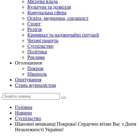
Місцева влада
Культура та дозвілля
Комунальна сфера
Освіта, медицина, соцзахист
Спорт
Релігія
Кримінал та надзвичайні ситуації
Читачі пишуть
Суспільство
Політика
Реклама
Оголошення
Покров
Нікополь
Опитування
Стань журналістом
Головна
Новини
Суспільство
Шановні мешканці Покрова! Сердечно вітаю Вас з Днем
Незалежності України!