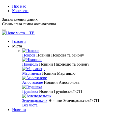
Про нас
Контакти
Завантаження даних ...
Стиль
сітла
темна
автоматична
Головна
Міста
Покров
Новини Покрова та району
Нікополь
Новини Нікополю та ройону
Марганець
Новини Марганцю
Апостолове
Новини Апостолова
Грушівка
Новини Грушівської ОТГ
Зеленодольськ
Новини Зеленодольської ОТГ
Всі міста
Новини