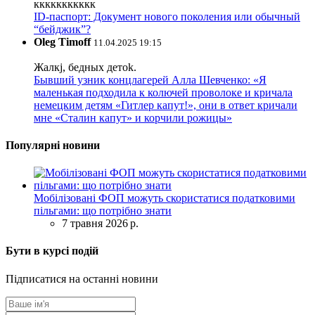
ккккккккккк
ID-паспорт: Документ нового поколения или обычный
“бейджик”?
Oleg Timoff
11.04.2025 19:15
Жалкj, бедных детok.
Бывший узник концлагерей Алла Шевченко: «Я
маленькая подходила к колючей проволоке и кричала
немецким детям «Гитлер капут!», они в ответ кричали
мне «Сталин капут» и корчили рожицы»
Популярні новини
Мобілізовані ФОП можуть скористатися податковими
пільгами: що потрібно знати
7 травня 2026 р.
Бути в курсі подій
Підписатися на останні новини