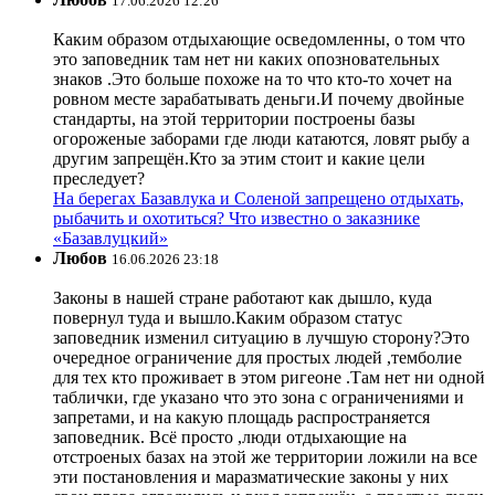
17.06.2026 12:26
Каким образом отдыхающие осведомленны, о том что
это заповедник там нет ни каких опозновательных
знаков .Это больше похоже на то что кто-то хочет на
ровном месте зарабатывать деньги.И почему двойные
стандарты, на этой территории построены базы
огороженые заборами где люди катаются, ловят рыбу а
другим запрещён.Кто за этим стоит и какие цели
преследует?
На берегах Базавлука и Соленой запрещено отдыхать,
рыбачить и охотиться? Что известно о заказнике
«Базавлуцкий»
Любов
16.06.2026 23:18
Законы в нашей стране работают как дышло, куда
повернул туда и вышло.Каким образом статус
заповедник изменил ситуацию в лучшую сторону?Это
очередное ограничение для простых людей ,темболие
для тех кто проживает в этом ригеоне .Там нет ни одной
таблички, где указано что это зона с ограничениями и
запретами, и на какую площадь распространяется
заповедник. Всё просто ,люди отдыхающие на
отстроеных базах на этой же территории ложили на все
эти постановления и маразматические законы у них