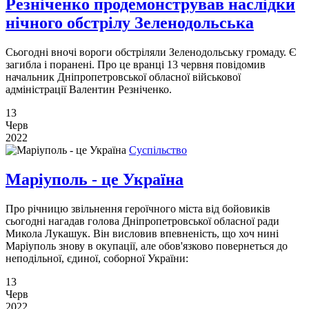
Резніченко продемонстрував наслідки
нічного обстрілу Зеленодольська
Сьогодні вночі вороги обстріляли Зеленодольську громаду. Є
загибла і поранені. Про це вранці 13 червня повідомив
начальник Дніпропетровської обласної військової
адміністрації Валентин Резніченко.
13
Черв
2022
Суспільство
Маріуполь - це Україна
Про річницю звільнення героїчного міста від бойовиків
сьогодні нагадав голова Дніпропетровської обласної ради
Микола Лукашук. Він висловив впевненість, що хоч нині
Маріуполь знову в окупації, але обов'язково повернеться до
неподільної, єдиної, соборної України:
13
Черв
2022