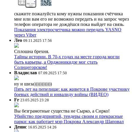
скажите пожалуйста кому нужны показания счётчика
мне или вам его не возможно передать и на запрос через
телефон оператора не дождёшся пока выйдет на связь.
Показания электросчетчика можно передать YASNO
через Viber
Лео
09.11.2025 17:56
Сплошна брехня.
Тайны истории. В 70-х годах на месте города могли
быть карьеры, а Орджоникидзе мог стать
Солнцегорском!
Владислав
07.09.2025 17:50
ну и шиза))))))))))))
Пять лет на пепелище: как живется в Покрове участнику
боевых действий и инвалиду войны (ВИДЕО)
Fr
23.05.2025 23:28
Вы безграмотные существа не Сырко, а Сирко!
Убийство предприятий, тендеры своим и прекрасные
парки: как работает мэр Покрова Александр Шаповал
Денис
16.05.2025 14:26