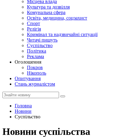
Місцева влада
Культура та дозвілля
Комунальна сфера
Освіта, медицина, соцзахист
Спорт
Релігія
Кримінал та надзвичайні ситуації
Читачі пишуть
Суспільство
Політика
Реклама
Оголошення
Покров
Нікополь
Опитування
Стань журналістом
Головна
Новини
Суспільство
Новини суспільства