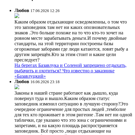
Любов
17.06.2026 12:26
Каким образом отдыхающие осведомленны, о том что
это заповедник там нет ни каких опозновательных
знаков .Это больше похоже на то что кто-то хочет на
ровном месте зарабатывать деньги.И почему двойные
стандарты, на этой территории построены базы
огороженые заборами где люди катаются, ловят рыбу а
другим запрещён.Кто за этим стоит и какие цели
преследует?
На берегах Базавлука и Соленой запрещено отдыхать,
рыбачить и охотиться? Что известно о заказнике
«Базавлуцкий»
Любов
16.06.2026 23:18
Законы в нашей стране работают как дышло, куда
повернул туда и вышло.Каким образом статус
заповедник изменил ситуацию в лучшую сторону?Это
очередное ограничение для простых людей ,темболие
для тех кто проживает в этом ригеоне .Там нет ни одной
таблички, где указано что это зона с ограничениями и
запретами, и на какую площадь распространяется
заповедник. Всё просто ,люди отдыхающие на