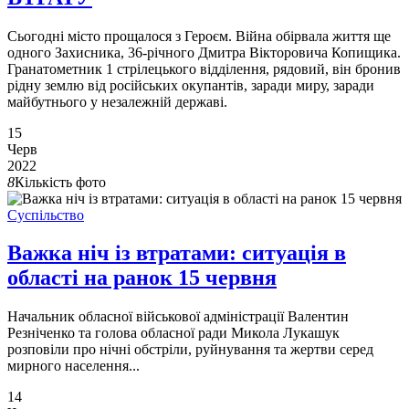
Сьогодні місто прощалося з Героєм. Війна обірвала життя ще
одного Захисника, 36-річного Дмитра Вікторовича Копищика.
Гранатометник 1 стрілецького відділення, рядовий, він бронив
рідну землю від російських окупантів, заради миру, заради
майбутнього у незалежній державі.
15
Черв
2022
8
Кількість фото
Суспільство
Важка ніч із втратами: ситуація в
області на ранок 15 червня
Начальник обласної військової адміністрації Валентин
Резніченко та голова обласної ради Микола Лукашук
розповіли про нічні обстріли, руйнування та жертви серед
мирного населення...
14