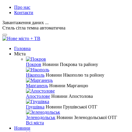
Про нас
Контакти
Завантаження даних ...
Стиль
сітла
темна
автоматична
Головна
Міста
Покров
Новини Покрова та району
Нікополь
Новини Нікополю та ройону
Марганець
Новини Марганцю
Апостолове
Новини Апостолова
Грушівка
Новини Грушівської ОТГ
Зеленодольськ
Новини Зеленодольської ОТГ
Всі міста
Новини