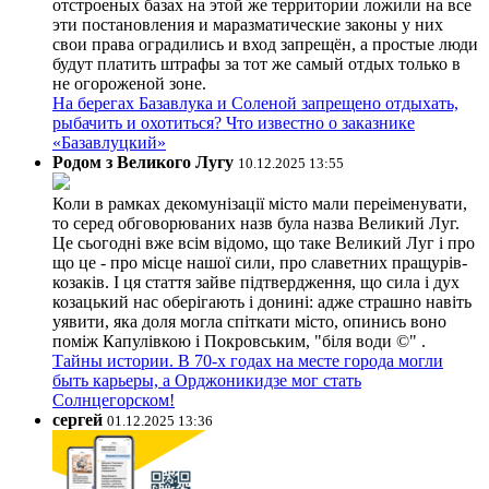
отстроеных базах на этой же территории ложили на все
эти постановления и маразматические законы у них
свои права оградились и вход запрещён, а простые люди
будут платить штрафы за тот же самый отдых только в
не огороженой зоне.
На берегах Базавлука и Соленой запрещено отдыхать,
рыбачить и охотиться? Что известно о заказнике
«Базавлуцкий»
Родом з Великого Лугу
10.12.2025 13:55
Коли в рамках декомунізації місто мали переіменувати,
то серед обговорюваних назв була назва Великий Луг.
Це сьогодні вже всім відомо, що таке Великий Луг і про
що це - про місце нашої сили, про славетних пращурів-
козаків. І ця стаття зайве підтвердження, що сила і дух
козацький нас оберігають і донині: адже страшно навіть
уявити, яка доля могла спіткати місто, опинись воно
поміж Капулівкою і Покровським, "біля води ©" .
Тайны истории. В 70-х годах на месте города могли
быть карьеры, а Орджоникидзе мог стать
Солнцегорском!
сергей
01.12.2025 13:36