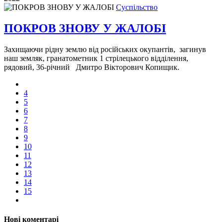
Суспільство
ПОКРОВ ЗНОВУ У ЖАЛОБІ
Захищаючи рідну землю від російських окупантів, загинув
наш земляк, гранатометник 1 стрілецького відділення,
рядовий, 36-річний Дмитро Вікторович Копищик.
4
5
6
7
8
9
10
11
12
13
14
15
Нові коментарі