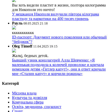
Вы хоть видели пластит в жизни, полтора килограмма
для Никополя это ничто!
У мешканця Нікополя вилучили півтора кілограма
пластиду та наркотики на 400 тисяч гривень
Рауль
08.05.2025 21:18
ккккккккккк
ID-паспорт: Документ нового поколения или обычный
“бейджик”?
Oleg Timoff
11.04.2025 19:15
Жалкj, бедных детok.
Бывший узник концлагерей Алла Шевченко: «Я
маленькая подходила к колючей проволоке и кричала
немецким детям «Гитлер капут!», они в ответ кричали
мне «Сталин капут» и корчили рожицы»
Категорії
Місцева влада
Культура та дозвілля
Комунальна сфера
Освіта, медицина, соцзахист
Спорт