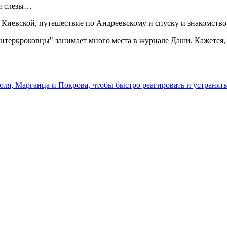
 и слезы…
Киевской, путешествие по Андреевскому и спуску и знакомство
интеркроковцы" занимает много места в журнале Даши. Кажется, 
ля, Марганца и Покрова, чтобы быстро реагировать и устранят