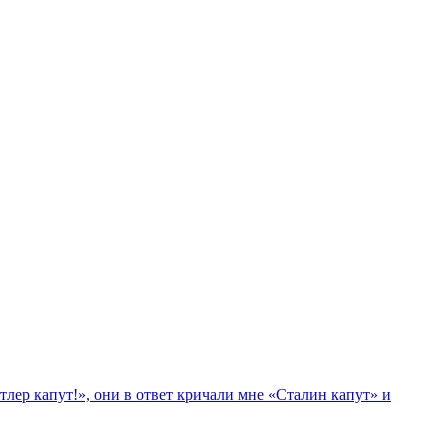
лер капут!», они в ответ кричали мне «Сталин капут» и