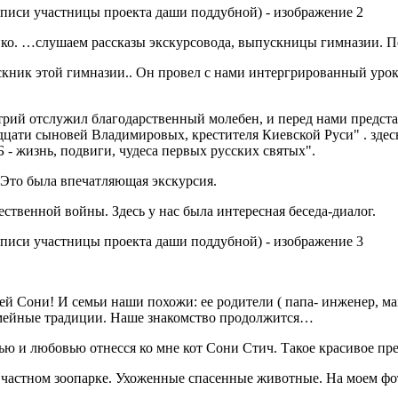
ко. …слушаем рассказы экскурсовода, выпускницы гимназии. Под
ускник этой гимназии.. Он провел с нами интергрированный урок
рий отслужил благодарственный молебен, и перед нами предстал
адцати сыновей Владимировых, крестителя Киевской Руси" . здес
 жизнь, подвиги, чудеса первых русских святых".
 Это была впечатляющая экскурсия.
ственной войны. Здесь у нас была интересная беседа-диалог.
ей Сони! И семьи наши похожи: ее родители ( папа- инженер, ма
емейные традиции. Наше знакомство продолжится…
ю и любовью отнесся ко мне кот Сони Стич. Такое красивое пре
 частном зоопарке. Ухоженные спасенные животные. На моем фо