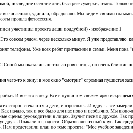
зимой, последние осенние дни, быстрые сумерки, темно. Только 
с все ослепило, удивило, обрадовало. Мы видим своими глазами
асоты прошла фотосессия.
Это совсем рядом, через несколько минут. Я уже представляю, ка
вонят телефоны. Уже всех ребят пригласили в семьи. Меня пока 
. С Соней мы оказались не только ровесницы, но очень близкие п
ния чего-то к окну: в мое окно "смотрит" огромная пушистая за
тройки. И все это в лесу. Все в пушистом свежем ярко искрящемся
о всех сторон стекаются и дети, и взрослые…И вдруг - все з
. Как начало, так и все было для нас ново и необычно. Мы вклю
ые сцены: руководители в лицах. Звучит песня о дружбе. Так пр
руг друга. Плакали от радости. Образовали тесный круг. Так сро
. Нам представили план по теме проекта: "Мое учебное заведени