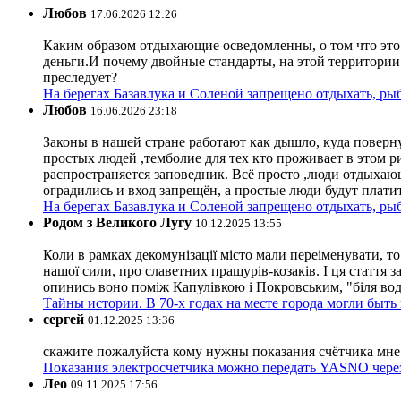
Любов
17.06.2026 12:26
Каким образом отдыхающие осведомленны, о том что это з
деньги.И почему двойные стандарты, на этой территории 
преследует?
На берегах Базавлука и Соленой запрещено отдыхать, рыб
Любов
16.06.2026 23:18
Законы в нашей стране работают как дышло, куда поверн
простых людей ,темболие для тех кто проживает в этом ри
распространяется заповедник. Всё просто ,люди отдыхающ
оградились и вход запрещён, а простые люди будут плати
На берегах Базавлука и Соленой запрещено отдыхать, рыб
Родом з Великого Лугу
10.12.2025 13:55
Коли в рамках декомунізації місто мали переіменувати, то
нашої сили, про славетних пращурів-козаків. І ця стаття з
опинись воно поміж Капулівкою і Покровським, "біля вод
Тайны истории. В 70-х годах на месте города могли быть
сергей
01.12.2025 13:36
скажите пожалуйста кому нужны показания счётчика мне и
Показания электросчетчика можно передать YASNO через
Лео
09.11.2025 17:56