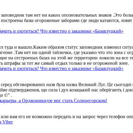
аповедник там нет ни каких опозновательных знаков .Это больше
построены базы огороженые заборами где люди катаются, ловят 
ачить и охотиться? Что известно о заказнике «Базавлуцкий»
ул туда и вышло.Каким образом статус заповедник изменил сит
геоне .Там нет ни одной таблички, где указано что это зона с 
ие на отстроеных базах на этой же территории ложили на все э
ть штрафы за тот же самый отдых только в не огороженой зоне.
ачить и охотиться? Что известно о заказнике «Базавлуцкий»
 серед обговорюваних назв була назва Великий Луг. Це сьогодні 
айве підтвердження, що сила і дух козацький нас оберігають і дон
и ©" .
 карьеры, а Орджоникидзе мог стать Солнцегорском!
ли вам его не возможно передать и на запрос через телефон опе
 Viber