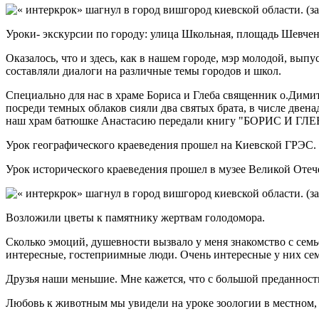
Уроки- экскурсии по городу: улица Школьная, площадь Шевчен
Оказалось, что и здесь, как в нашем городе, мэр молодой, вып
составляли диалоги на различные темы городов и школ.
Специально для нас в храме Бориса и Глеба священник о.Димит
посреди темных облаков сияли два святых брата, в числе двен
наш храм батюшке Анастасию передали книгу "БОРИС И ГЛЕБ -
Урок географического краеведения прошел на Киевской ГРЭС.
Урок исторического краеведения прошел в музее Великой Отече
Возложили цветы к памятнику жертвам голодомора.
Сколько эмоций, душевности вызвало у меня знакомство с семь
интересные, гостеприимные люди. Очень интересные у них с
Друзья наши меньшие. Мне кажется, что с большой преданность
Любовь к животным мы увидели на уроке зоологии в местном,