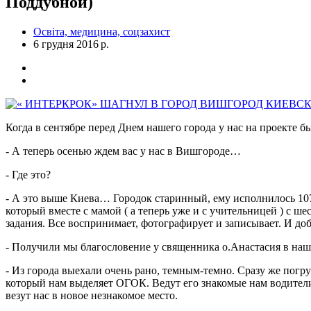
Поддубной)
Освіта, медицина, соцзахист
6 грудня 2016 р.
Когда в сентябре перед Днем нашего города у нас на проекте б
- А теперь осенью ждем вас у нас в Вишгороде…
- Где это?
- А это выше Киева… Городок старинный, ему исполнилось 107
который вместе с мамой ( а теперь уже и с учительницей ) с ш
задания. Все воспринимает, фотографирует и записывает. И доб
- Получили мы благословение у священника о.Анастасия в наше
- Из города выехали очень рано, темным-темно. Сразу же погру
который нам выделяет ОГОК. Ведут его знакомые нам водители.
везут нас в новое незнакомое место.