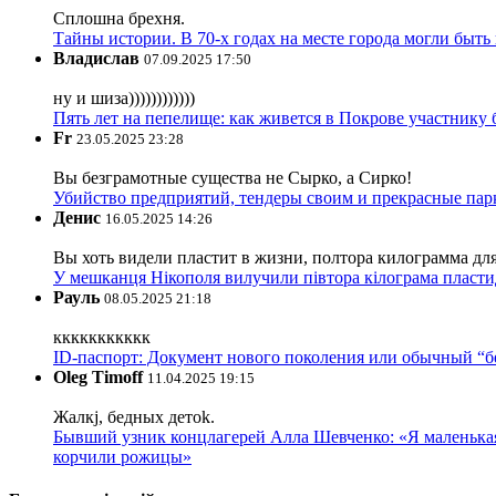
Сплошна брехня.
Тайны истории. В 70-х годах на месте города могли быть
Владислав
07.09.2025 17:50
ну и шиза))))))))))))
Пять лет на пепелище: как живется в Покрове участник
Fr
23.05.2025 23:28
Вы безграмотные существа не Сырко, а Сирко!
Убийство предприятий, тендеры своим и прекрасные пар
Денис
16.05.2025 14:26
Вы хоть видели пластит в жизни, полтора килограмма дл
У мешканця Нікополя вилучили півтора кілограма пластид
Рауль
08.05.2025 21:18
ккккккккккк
ID-паспорт: Документ нового поколения или обычный “
Oleg Timoff
11.04.2025 19:15
Жалкj, бедных детok.
Бывший узник концлагерей Алла Шевченко: «Я маленькая 
корчили рожицы»