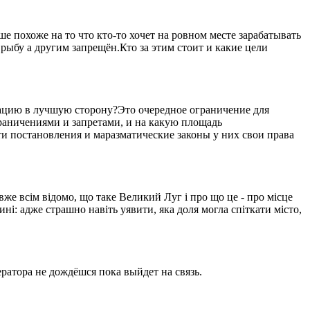
 похоже на то что кто-то хочет на ровном месте зарабатывать
рыбу а другим запрещён.Кто за этим стоит и какие цели
уацию в лучшую сторону?Это очередное ограничение для
ограничениями и запретами, и на какую площадь
ти постановления и маразматические законы у них свои права
вже всім відомо, що таке Великий Луг і про що це - про місце
ині: адже страшно навіть уявити, яка доля могла спіткати місто,
ратора не дождёшся пока выйдет на связь.