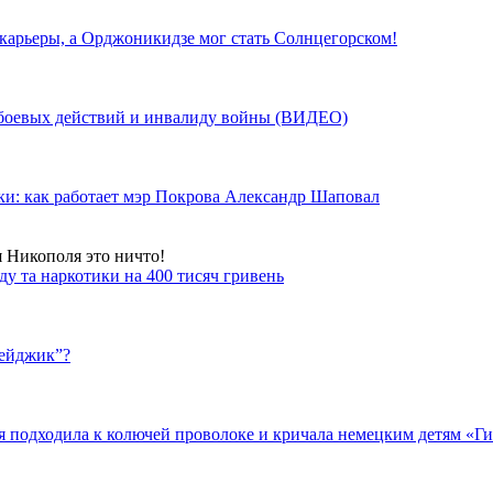
 карьеры, а Орджоникидзе мог стать Солнцегорском!
у боевых действий и инвалиду войны (ВИДЕО)
ки: как работает мэр Покрова Александр Шаповал
я Никополя это ничто!
у та наркотики на 400 тисяч гривень
бейджик”?
подходила к колючей проволоке и кричала немецким детям «Гит