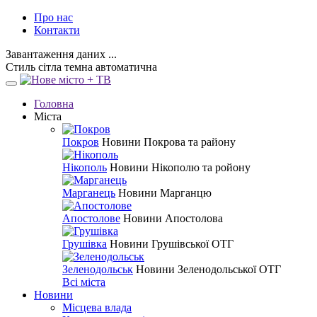
Про нас
Контакти
Завантаження даних ...
Стиль
сітла
темна
автоматична
Головна
Міста
Покров
Новини Покрова та району
Нікополь
Новини Нікополю та ройону
Марганець
Новини Марганцю
Апостолове
Новини Апостолова
Грушівка
Новини Грушівської ОТГ
Зеленодольськ
Новини Зеленодольської ОТГ
Всі міста
Новини
Місцева влада