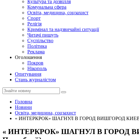
Культура та дозвілля
Комунальна сфера
Освіта, медицина, соцзахист
Спорт
Релігія
Кримінал та надзвичайні ситуації
Читачі пишуть
Суспільство
Політика
Реклама
Оголошення
Покров
Нікополь
Опитування
Стань журналістом
Головна
Новини
Освіта, медицина, соцзахист
« ИНТЕРКРОК» ШАГНУЛ В ГОРОД ВИШГОРОД КИЕВСКО
« ИНТЕРКРОК» ШАГНУЛ В ГОРОД ВИ