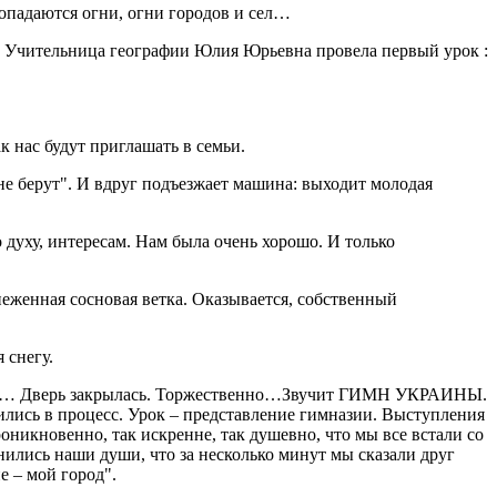
попадаются огни, огни городов и сел…
. Учительница географии Юлия Юрьевна провела первый урок :
к нас будут приглашать в семьи.
"не берут". И вдруг подъезжает машина: выходит молодая
о духу, интересам. Нам была очень хорошо. И только
снеженная сосновая ветка. Оказывается, собственный
 снегу.
амерли… Дверь закрылась. Торжественно…Звучит ГИМН УКРАИНЫ.
чились в процесс. Урок – представление гимназии. Выступления
оникновенно, так искренне, так душевно, что мы все встали со
днились наши души, что за несколько минут мы сказали друг
е – мой город".