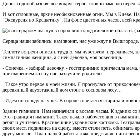
Дорога однообразная: все вокруг серое, словно замерло перед 
И вот сплошные, яркие необыкновенные огни. Мы в Киеве. На
"Экскурсия по Крещатику". На фоне цветочных часов, всей кр
Сердца наши забились: нам звонят, нас уже ждут в Вышгороде. 
Теплоту встречи описать трудно, мы чувствуем, переживаем, з
симпатичная женщина, а с ней девочка, моя ровесница.
- Сонечка, - забирай девочку, - гостеприимно пригласила мама
приглашением ко сну нас разлучили родители.
- Такое утро первое в моей жизни. Я проснулась от прикоснове
деревянный двухэтажный дом стоит в сосновом лесу…
- Идем по городу на урок. В городе сочетается старина и новос
Здание гимназии. Нам назначили к восьми часам. К зданию с
Это традиция гимназии. Такое начало рабочего дня в гимназии
ребят и учителей. Красивейшие украинские костюмы. Театральн
своих мест, поднялись на сцену, вместе стали петь, обнимать д
другу многое.. План нашей работы тоже представлен интересно