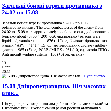
Загальні бойові втрати противника з
24.02 по 15.08
Загальні бойові втрати противника з 24.02 по 15.08
орієнтовно склали / The total combat losses of the enemy from
24.02 to 15.08 were approximately: особового складу / personnel -
близько/ about 43750 (+200) осіб ліквідовано / persons were
liquidated, танків / tanks ‒ 1876 (+12) од, бойових броньованих
машин / APV ‒ 4141 (+15) од, артилерійських систем / artillery
systems – 985 (+5) од, РСЗВ / MLRS - 261 (+0) од, засоби ППО /
Anti-aircraft warfare systems - 136 (+0) од, літаків /
15
Серп
2022
Суспільство
15.08 Дніпропетровщина. Ніч масових
атак...
Під удар ворога потрапили два райони - Синельниківський та
Нікопольський. Нікопольський район росіяни атакували з