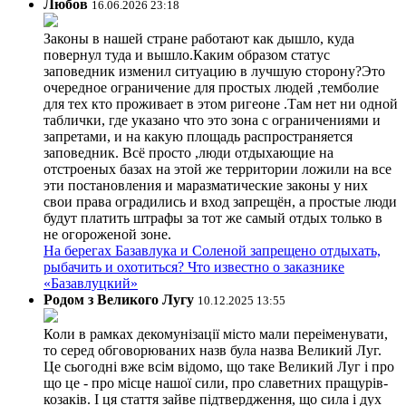
Любов
16.06.2026 23:18
Законы в нашей стране работают как дышло, куда
повернул туда и вышло.Каким образом статус
заповедник изменил ситуацию в лучшую сторону?Это
очередное ограничение для простых людей ,темболие
для тех кто проживает в этом ригеоне .Там нет ни одной
таблички, где указано что это зона с ограничениями и
запретами, и на какую площадь распространяется
заповедник. Всё просто ,люди отдыхающие на
отстроеных базах на этой же территории ложили на все
эти постановления и маразматические законы у них
свои права оградились и вход запрещён, а простые люди
будут платить штрафы за тот же самый отдых только в
не огороженой зоне.
На берегах Базавлука и Соленой запрещено отдыхать,
рыбачить и охотиться? Что известно о заказнике
«Базавлуцкий»
Родом з Великого Лугу
10.12.2025 13:55
Коли в рамках декомунізації місто мали переіменувати,
то серед обговорюваних назв була назва Великий Луг.
Це сьогодні вже всім відомо, що таке Великий Луг і про
що це - про місце нашої сили, про славетних пращурів-
козаків. І ця стаття зайве підтвердження, що сила і дух