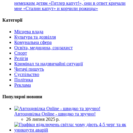
немецким детям «Гитлер капут!», они в ответ кричали
мне «Сталин капут» и корчили рожицы»
Категорії
Місцева влада
Культура та дозвілля
Комунальна сфера
Освіта, медицина, соцзахист
Спорт
Релігія
Кримінал та надзвичайні ситуації
Читачі пишуть
Суспільство
Політика
Реклама
Популярні новини
Автоцивілка Online - швидко та зручно!
26 липня 2025 р.