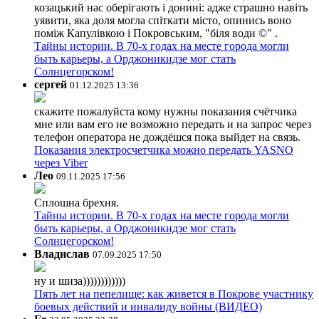
козацький нас оберігають і донині: адже страшно навіть
уявити, яка доля могла спіткати місто, опинись воно
поміж Капулівкою і Покровським, "біля води ©" .
Тайны истории. В 70-х годах на месте города могли
быть карьеры, а Орджоникидзе мог стать
Солнцегорском!
сергей
01.12.2025 13:36
скажите пожалуйста кому нужны показания счётчика
мне или вам его не возможно передать и на запрос через
телефон оператора не дождёшся пока выйдет на связь.
Показания электросчетчика можно передать YASNO
через Viber
Лео
09.11.2025 17:56
Сплошна брехня.
Тайны истории. В 70-х годах на месте города могли
быть карьеры, а Орджоникидзе мог стать
Солнцегорском!
Владислав
07.09.2025 17:50
ну и шиза))))))))))))
Пять лет на пепелище: как живется в Покрове участнику
боевых действий и инвалиду войны (ВИДЕО)