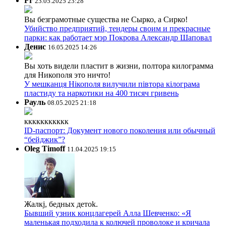
Fr
23.05.2025 23:28
Вы безграмотные существа не Сырко, а Сирко!
Убийство предприятий, тендеры своим и прекрасные
парки: как работает мэр Покрова Александр Шаповал
Денис
16.05.2025 14:26
Вы хоть видели пластит в жизни, полтора килограмма
для Никополя это ничто!
У мешканця Нікополя вилучили півтора кілограма
пластиду та наркотики на 400 тисяч гривень
Рауль
08.05.2025 21:18
ккккккккккк
ID-паспорт: Документ нового поколения или обычный
“бейджик”?
Oleg Timoff
11.04.2025 19:15
Жалкj, бедных детok.
Бывший узник концлагерей Алла Шевченко: «Я
маленькая подходила к колючей проволоке и кричала