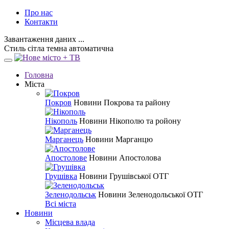
Про нас
Контакти
Завантаження даних ...
Стиль
сітла
темна
автоматична
Головна
Міста
Покров
Новини Покрова та району
Нікополь
Новини Нікополю та ройону
Марганець
Новини Марганцю
Апостолове
Новини Апостолова
Грушівка
Новини Грушівської ОТГ
Зеленодольськ
Новини Зеленодольської ОТГ
Всі міста
Новини
Місцева влада