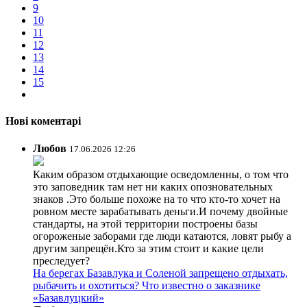
9
10
11
12
13
14
15
Нові коментарі
Любов
17.06.2026 12:26
Каким образом отдыхающие осведомленны, о том что
это заповедник там нет ни каких опозновательных
знаков .Это больше похоже на то что кто-то хочет на
ровном месте зарабатывать деньги.И почему двойные
стандарты, на этой территории построены базы
огороженые заборами где люди катаются, ловят рыбу а
другим запрещён.Кто за этим стоит и какие цели
преследует?
На берегах Базавлука и Соленой запрещено отдыхать,
рыбачить и охотиться? Что известно о заказнике
«Базавлуцкий»