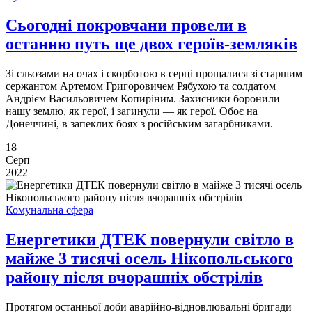
Сьогодні покровчани провели в
останню путь ще двох героїв-земляків
Зі сльозами на очах і скорботою в серці прощалися зі старшим
сержантом Артемом Григоровичем Рябухою та солдатом
Андрієм Васильовичем Копиріним. Захисники боронили
нашу землю, як герої, і загинули — як герої. Обоє на
Донеччині, в запеклих боях з російським загарбниками.
18
Серп
2022
Комунальна сфера
Енергетики ДТЕК повернули світло в
майже 3 тисячі осель Нікопольського
району після вчорашніх обстрілів
Протягом останньої доби аварійно-відновлювальні бригади